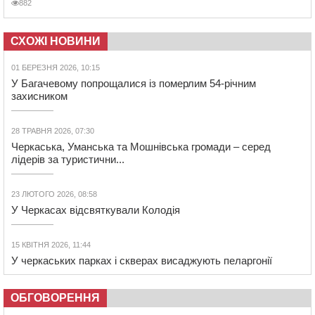
882
СХОЖІ НОВИНИ
01 БЕРЕЗНЯ 2026, 10:15
У Багачевому попрощалися із померлим 54-річним
захисником
28 ТРАВНЯ 2026, 07:30
Черкаська, Уманська та Мошнівська громади – серед
лідерів за туристични...
23 ЛЮТОГО 2026, 08:58
У Черкасах відсвяткували Колодія
15 КВІТНЯ 2026, 11:44
У черкаських парках і скверах висаджують пеларгонії
ОБГОВОРЕННЯ