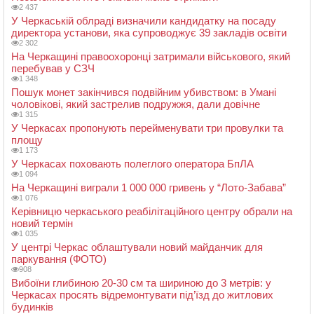
2 437
У Черкаській облраді визначили кандидатку на посаду
директора установи, яка супроводжує 39 закладів освіти
2 302
На Черкащині правоохоронці затримали військового, який
перебував у СЗЧ
1 348
Пошук монет закінчився подвійним убивством: в Умані
чоловікові, який застрелив подружжя, дали довічне
1 315
У Черкасах пропонують перейменувати три провулки та
площу
1 173
У Черкасах поховають полеглого оператора БпЛА
1 094
На Черкащині виграли 1 000 000 гривень у “Лото-Забава”
1 076
Керівницю черкаського реабілітаційного центру обрали на
новий термін
1 035
У центрі Черкас облаштували новий майданчик для
паркування (ФОТО)
908
Вибоїни глибиною 20-30 см та шириною до 3 метрів: у
Черкасах просять відремонтувати під’їзд до житлових
будинків