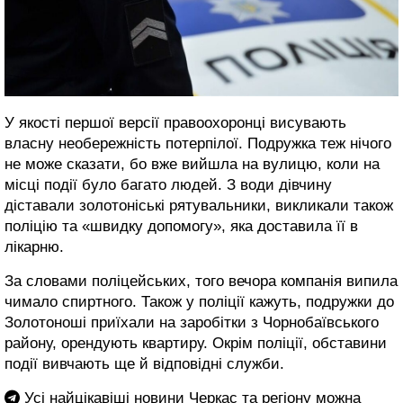
У якості першої версії правоохоронці висувають
власну необережність потерпілої. Подружка теж нічого
не може сказати, бо вже вийшла на вулицю, коли на
місці події було багато людей. З води дівчину
діставали золотоніські рятувальники, викликали також
поліцію та «швидку допомогу», яка доставила її в
лікарню.
За словами поліцейських, того вечора компанія випила
чимало спиртного. Також у поліції кажуть, подружки до
Золотоноші приїхали на заробітки з Чорнобаївського
району, орендують квартиру. Окрім поліції, обставини
події вивчають ще й відповідні служби.
Усі найцікавіші новини Черкас та регіону можна