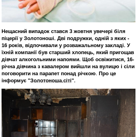
Нещасний випадок стався 3 жовтня увечері біля
піцерії у Золотоноші. Дві подружки, одній з яких -
16 років, відпочивали у розважальному закладі. У
їхній компанії був старший хлопець, який пригощав
дівчат алкогольними напоями. Щоб освіжитися, 16-
річна дівчина з кавалером вийшли на вулицю і сіли
поговорити на парапет понад річкою
.
Про це
інформує "
Золотоноша.сіті
".