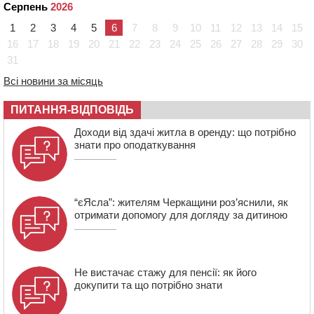
Teacher Prize Ukraine 2026
Серпень
2026
07:29
По 5 тисяч гривень на підготовку до школи: як
1
2
3
4
5
6
7
8
9
10
11
12
13
14
15
оформити “Пакунок школяра”
16
17
18
19
20
21
22
23
24
25
26
27
28
29
30
04 СЕРПНЯ 2026, ВІВТОРОК
31
20:54
На Черкащині очікують пік спеки
Всі новини за місяць
20:13
Черкащина здобула вісім медалей на чемпіонаті
України з веслування
ПИТАННЯ-ВІДПОВІДЬ
19:40
Бійці КОРДу Черкащини повернулися з фронту: на
Доходи від здачі житла в оренду: що потрібно
зміну їм вирушили побратими
знати про оподаткування
“єЯсла”: жителям Черкащини роз’яснили, як
отримати допомогу для догляду за дитиною
Не вистачає стажу для пенсії: як його
докупити та що потрібно знати