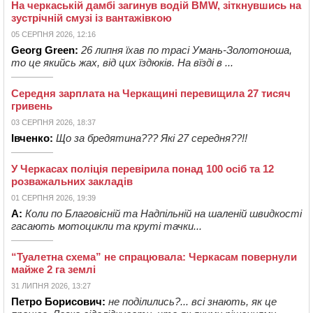
На черкаській дамбі загинув водій BMW, зіткнувшись на
зустрічній смузі із вантажівкою
05 СЕРПНЯ 2026, 12:16
Georg Green:
26 липня їхав по трасі Умань-Золотоноша,
то це якийсь жах, від цих їздюків. На вїзді в ...
Середня зарплата на Черкащині перевищила 27 тисяч
гривень
03 СЕРПНЯ 2026, 18:37
Івченко:
Що за бредятина??? Які 27 середня??!!
У Черкасах поліція перевірила понад 100 осіб та 12
розважальних закладів
01 СЕРПНЯ 2026, 19:39
А:
Коли по Благовісній та Надпільній на шаленій швидкості
гасають мотоцикли та круті тачки...
“Туалетна схема” не спрацювала: Черкасам повернули
майже 2 га землі
31 ЛИПНЯ 2026, 13:27
Петро Борисович:
не поділились?... всі знають, як це