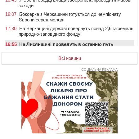
заходи
18:07
Боксерка з Черкащини готується до чемпіонату
Європи серед молоді
17:30
На Черкащині державі повернуть понад 2,6 га земель
природно-заповідного фонду
16:55
На Лисянщині проведуть в останню путь
полеглого внаслідок атаки FPV-дрона воїна
Всі новини
16:16
У Дахнівському лісництві екоінспектори натрапили на
незаконне будівництво
СОЦІАЛЬНА РЕКЛАМА
15:38
У лікарні померла жінка, яку на пішохідному переході
в Черкаському районі збила автівка
15:08
Від Чернівців до Бакоти: пів сотні працівників
“Черкасиобленерго” побували у мандрівці
14:35
У Монастирищі зустріли військового, який потрапив у
полон під час бою на Київщині
14:03
Постраждав водій і неповнолітня пасажирка: у
Чорнобаї мотоцикліст врізався у легковик
13:30
Раптово помер: у Черкасах попрощалися із 35-
річним прикордонником