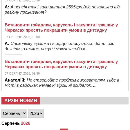
07 СЕРПНЯ 2026, 10:56
А:
А пенсія так і залишиться 2595грн./міс.незалежно від
регіону проживання?
Встановити гойдалки, карусель і закупити іграшки: у
Черкасах просять покращити умови в дитсадку
07 СЕРПНЯ 2026, 10:09
А:
Споконвіку іграшки і все,що стосується дитячого
дозвілля,а також-посуд і миючі засоби,к...
Встановити гойдалки, карусель і закупити іграшки: у
Черкасах просять покращити умови в дитсадку
07 СЕРПНЯ 2026, 09:36
Анатолій:
Не створюйте проблем вихователям. Ніде в
місті в садочках немає ні гірок, ні гойдалок, ...
АРХІВ НОВИН
Серпень
2026