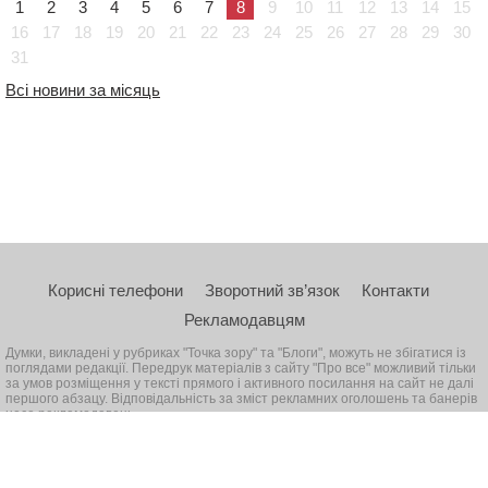
1
2
3
4
5
6
7
8
9
10
11
12
13
14
15
16
17
18
19
20
21
22
23
24
25
26
27
28
29
30
31
Всі новини за місяць
Корисні телефони
Зворотний зв’язок
Контакти
Рекламодавцям
Думки, викладені у рубриках "Точка зору" та "Блоги", можуть не збігатися із
поглядами редакції. Передрук матеріалів з сайту "Про все" можливий тільки
за умов розміщення у тексті прямого і активного посилання на сайт не далі
першого абзацу. Відповідальність за зміст рекламних оголошень та банерів
несе рекламодавець
© 2026, Всі права захищені