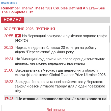
НОВИНИ
07 СЕРПНЯ 2026, П'ЯТНИЦЯ
20:55
На Черкащині врятували рідкісного чорного грифа
(ФОТО)
20:13
Черкаси виділять близько 20 млн грн на роботу
ліцею “Перспектива” до кінця року
19:34
На Уманщині суд припинив право оренди земельних
ділянок, незаконно переданих іноземцем
19:00
Вихователька з Черкас і дві педагогині з області
стали фіналістками Global Teacher Prize Ukraine 2026
18:23
Зарядка, йога, сапи та нові знайомства: у Черкасах
закрили сезон літнього табору для людей поважного
віку
17:48
“Це страшна несправедливість”: мати хворого на
СМА 13-річного хлопця із Драбівщини просить
ОВА виділити кошти на дороговартісні ліки
Всі новини