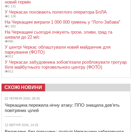
новий термін
1 131
У Черкасах поховають полеглого оператора БпЛА
1 106
На Черкащині виграли 1 000 000 гривень у “Лото-Забава”
1 082
На Черкащині сьогодні очікують грози, зливи, град та
шквали до 22 м/с
986
У центрі Черкас облаштували новий майданчик для
паркування (ФОТО)
912
У Черкасах забудовника зобов’язали розблокувати тротуар
біля майбутнього торговельного центру (ФОТО)
912
СХОЖІ НОВИНИ
02 ЧЕРВНЯ 2026, 08:30
Черкащина пережила нічну атаку: ППО знищила дев’ять
повітряних цілей
12 КВІТНЯ 2026, 14:25
Великдень без порушень: поліція Черкащини забезпечила