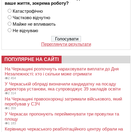
ваше життя, зокрема роботу?
Катастрофічно
Частково відчутно
Майже не впливають
Не відчуваю
Переглянути результати
ПОПУЛЯРНЕ НА САЙТІ
На Черкащині розпочнуть нараховувати виплати до Дня
Незалежності: хто і скільки може отримати
2 454
У Черкаській облраді визначили кандидатку на посаду
директора установи, яка супроводжує 39 закладів освіти
2 314
На Черкащині правоохоронці затримали військового, який
перебував у СЗЧ
1 359
У Черкасах пропонують перейменувати три провулки та
площу
1 183
Керівницю черкаського реабілітаційного центру обрали на