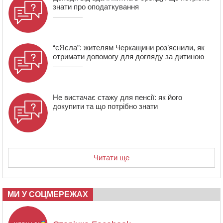
знати про оподаткування
21:13
Вісім медалей, з яких чотири золоті: черкаські
спортсмени тріумфували на чемпіонаті України
“єЯсла”: жителям Черкащини роз’яснили, як
отримати допомогу для догляду за дитиною
Не вистачає стажу для пенсії: як його
докупити та що потрібно знати
Читати ще
МИ У СОЦМЕРЕЖАХ