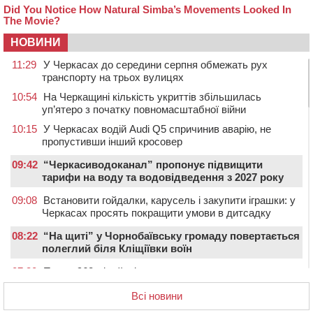
НОВИНИ
11:29
У Черкасах до середини серпня обмежать рух
транспорту на трьох вулицях
10:54
На Черкащині кількість укриттів збільшилась
уп’ятеро з початку повномасштабної війни
10:15
У Черкасах водій Audi Q5 спричинив аварію, не
пропустивши інший кросовер
09:42
“Черкасиводоканал” пропонує підвищити
тарифи на воду та водовідведення з 2027 року
09:08
Встановити гойдалки, карусель і закупити іграшки: у
Черкасах просять покращити умови в дитсадку
08:22
“На щиті” у Чорнобаївську громаду повертається
полеглий біля Кліщіївки воїн
07:30
Понад 968 мільйонів гривень земельного податку
сплатили на Черкащині
Всі новини
06 СЕРПНЯ 2026, ЧЕТВЕР