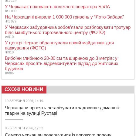
1 124
У Черкасах поховають полеглого оператора БпЛА
1 099
На Черкащині виграли 1 000 000 гривень у “Лото-Забава”
1 079
У Черкасах забудовника зобов’язали розблокувати тротуар
біля майбутнього торговельного центру (ФОТО)
910
У центрі Черкас облаштували новий майданчик для
паркування (ФОТО)
910
Вибоїни глибиною 20-30 см та шириною до 3 метрів: у
Черкасах просять відремонтувати під’їзд до житлових
будинків
886
СХОЖІ НОВИНИ
19 БЕРЕЗНЯ 2026, 14:19
Черкащани просять легалізувати кладовище домашніх
тварин на вулиці Руставі
05 БЕРЕЗНЯ 2026, 17:32
Семеро черкащан повернулися із ворожого полону