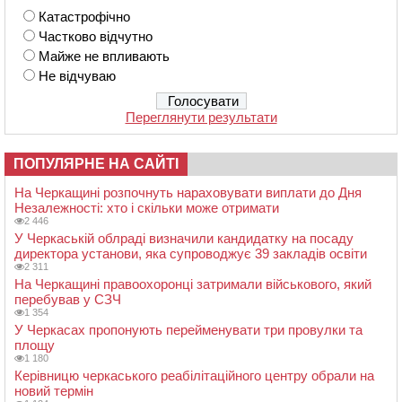
Катастрофічно
Частково відчутно
Майже не впливають
Не відчуваю
Переглянути результати
ПОПУЛЯРНЕ НА САЙТІ
На Черкащині розпочнуть нараховувати виплати до Дня
Незалежності: хто і скільки може отримати
2 446
У Черкаській облраді визначили кандидатку на посаду
директора установи, яка супроводжує 39 закладів освіти
2 311
На Черкащині правоохоронці затримали військового, який
перебував у СЗЧ
1 354
У Черкасах пропонують перейменувати три провулки та
площу
1 180
Керівницю черкаського реабілітаційного центру обрали на
новий термін