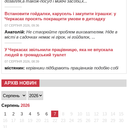
дозвілля,а також-посуд і миючі засоби,к...
Встановити гойдалки, карусель і закупити іграшки: у
Черкасах просять покращити умови в дитсадку
07 СЕРПНЯ 2026, 09:36
Анатолій:
Не створюйте проблем вихователям. Ніде в
місті в садочках немає ні гірок, ні гойдалок, ...
У Черкасах звільнили працівницю, яка не впускала
людей в громадський туалет
07 СЕРПНЯ 2026, 08:39
містянин:
керівники підбирають працівників подобію собі
АРХІВ НОВИН
Серпень
2026
1
2
3
4
5
6
7
8
9
10
11
12
13
14
15
16
17
18
19
20
21
22
23
24
25
26
27
28
29
30
31