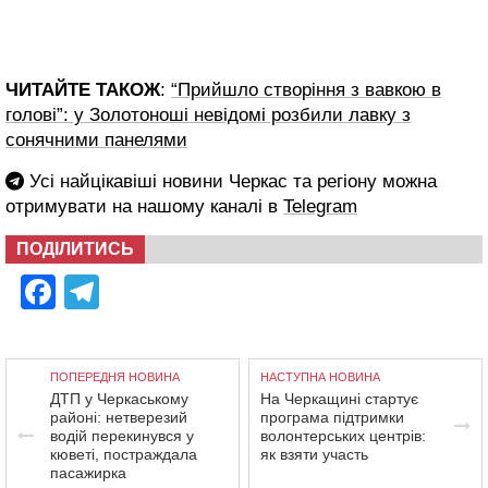
ЧИТАЙТЕ ТАКОЖ
:
“Прийшло створіння з вавкою в
голові”: у Золотоноші невідомі розбили лавку з
сонячними панелями
Усі найцікавіші новини Черкас та регіону можна
отримувати на нашому каналі в
Telegram
ПОДІЛИТИСЬ
Facebook
Telegram
ПОПЕРЕДНЯ НОВИНА
НАСТУПНА НОВИНА
ДТП у Черкаському
На Черкащині стартує
районі: нетверезий
програма підтримки
водій перекинувся у
волонтерських центрів:
кюветі, постраждала
як взяти участь
пасажирка