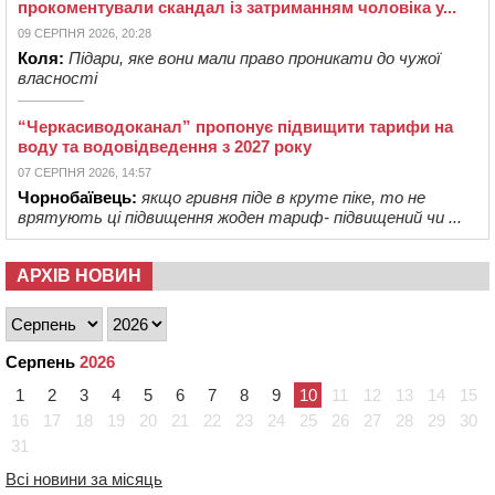
прокоментували скандал із затриманням чоловіка у...
09 СЕРПНЯ 2026, 20:28
Коля:
Підари, яке вони мали право проникати до чужої
власності
“Черкасиводоканал” пропонує підвищити тарифи на
воду та водовідведення з 2027 року
07 СЕРПНЯ 2026, 14:57
Чорнобаївець:
якщо гривня піде в круте піке, то не
врятують ці підвищення жоден тариф- підвищений чи ...
АРХІВ НОВИН
Серпень
2026
1
2
3
4
5
6
7
8
9
10
11
12
13
14
15
16
17
18
19
20
21
22
23
24
25
26
27
28
29
30
31
Всі новини за місяць