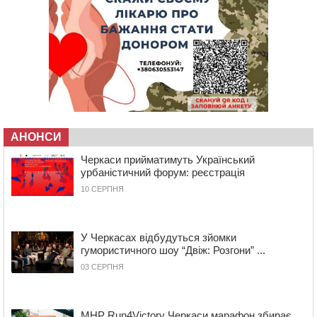
10:40
У Вільшанській громаді попрощалися із
захисником, який помер від тяжких поранень
09:59
Всі опинилися в кюветі: у Будищі зіткнулися два
автомобілі та мотоцикл
09:20
На Черкащині боржникам за електроенергію
нарахують 3% річних та інфляційні втрати
08:22
Черкащина серед лідерів за кількістю штрафів для
підприємств через неподання даних про транспорт до
ТЦК
АНОНСИ
07:35
Черкаси прийматимуть Український урбаністичний
Черкаси прийматимуть Український
форум: реєстрація
урбаністичний форум: реєстрація
09 СЕРПНЯ 2026, НЕДІЛЯ
10 СЕРПНЯ
19:08
На Чорнобаївщині конфіскували землю на користь
держави, але оренду не припинили: прокуратура
звернулася до суду
У Черкасах відбудуться зйомки
17:27
У Черкасах триває завершальний етап прийому заяв
гумористичного шоу “Двіж: Розгони” ...
на літній відпочинок дітей пільгових категорій
03 СЕРПНЯ
15:32
«Будеш пожежним!»: рятувальник з Умані про
професію, що почалася з його власного порятунку
13:15
Від початку року на водоймах Черкащини загинули
MHP Run4Victory Черкаси марафон збирає