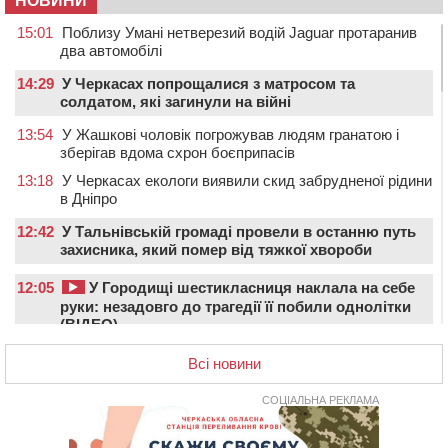
НОВИНИ
15:01
Поблизу Умані нетверезий водій Jaguar протаранив
два автомобілі
14:29
У Черкасах попрощалися з матросом та
солдатом, які загинули на війні
13:54
У Жашкові чоловік погрожував людям гранатою і
зберігав вдома схрон боєприпасів
13:18
У Черкасах екологи виявили скид забрудненої рідини
в Дніпро
12:42
У Тальнівській громаді провели в останню путь
захисника, який помер від тяжкої хвороби
12:05
У Городищі шестикласниця наклала на себе
руки: незадовго до трагедії її побили однолітки
(ВІДЕО)
12:00
Учителя Черкаської гімназії №31 відзначили Премією
Всі новини
Кабміну
СОЦІАЛЬНА РЕКЛАМА
11:19
На Черкащині запрацювала Мистецько-краєзнавча
рада