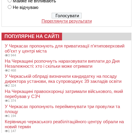
Майже не впливають
Не відчуваю
Переглянути результати
ПОПУЛЯРНЕ НА САЙТІ
У Черкасах пропонують для приватизації п’ятиповерховий
об’єкт у центрі міста
3 944
На Черкащині розпочнуть нараховувати виплати до Дня
Незалежності: хто і скільки може отримати
2 468
У Черкаській облраді визначили кандидатку на посаду
директора установи, яка супроводжує 39 закладів освіти
2 324
На Черкащині правоохоронці затримали військового, який
перебував у СЗЧ
1 374
У Черкасах пропонують перейменувати три провулки та
площу
1 194
Керівницю черкаського реабілітаційного центру обрали на
новий термін
1 147