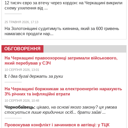
12 тисяч євро за втечу через кордон: на Черкащині викрили
схему ухилення від ...
25 ТРАВНЯ 2026, 17:13
На Золотоніщині судитимуть киянина, який за 600 гривень
намагався продати нар...
ОБГОВОРЕННЯ
На Черкащині правоохоронці затримали військового,
який перебував у СЗЧ
10 СЕРПНЯ 2026, 13:01
І:
І два бугаї держать за руки
На Черкащині боржникам за електроенергію нарахують
3% річних та інфляційні втрати
10 СЕРПНЯ 2026, 10:48
Чорнобаївець:
цікаво, на основі якого закону? ця умова
стосується лише юридичних осіб... брати зайві ...
Провокував конфлікт і зачинився в автівці: у ТЦК