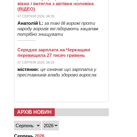
вікно і витягли з автівки чоловіка
(ВІДЕО)
07 СЕРПНЯ 2026, 08:35
Анатолій І.:
за такі дії ворожі проти
народу ворогів які підграють кацапам
потрібно знищувати
Середня зарплата на Черкащині
перевищила 27 тисяч гривень
07 СЕРПНЯ 2026, 08:24
містянин:
це означає що зарплата у
преставників влади здорово виросла
АРХІВ НОВИН
Серпень
2026