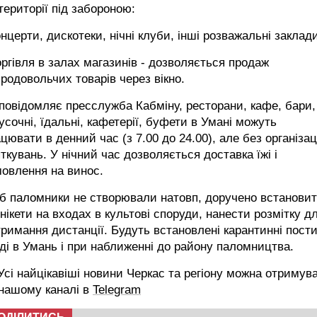
території під забороною:
онцерти, дискотеки, нічні клуби, інші розважальні заклад
оргівля в залах магазинів - дозволяється продаж
родовольчих товарів через вікно.
повідомляє пресслужба Кабміну, ресторани, кафе, бари,
усочні, їдальні, кафетерії, буфети в Умані можуть
цювати в денний час (з 7.00 до 24.00), але без організац
ткувань. У нічний час дозволяється доставка їжі і
овлення на винос.
б паломники не створювали натовп, доручено встанови
нікети на входах в культові споруди, нанести розмітку д
римання дистанції. Будуть встановлені карантинні пости
зді в Умань і при наближенні до району паломництва.
сі найцікавіші новини Черкас та регіону можна отримув
 нашому каналі в
Telegram