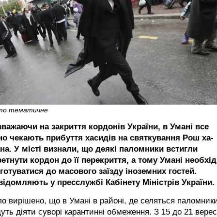
то тематичне
зважаючи на закриття кордонів України, в Умані все
но чекають прибуття хасидів на святкування Рош ха-
на. У місті визнали, що деякі паломники встигли
етнути кордон до її перекриття, а тому Умані необхі
готуватися до масового заїзду іноземних гостей.
відомляють у пресслужбі Кабінету Міністрів України.
о вирішено, що в Умані в районі, де селяться паломники
уть діяти суворі карантинні обмеження. З 15 до 21 вере