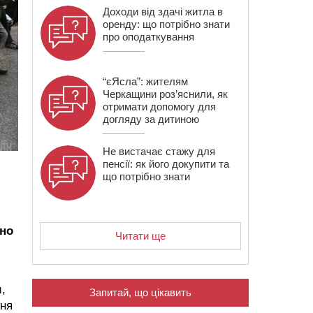
Доходи від здачі житла в
оренду: що потрібно знати
про оподаткування
“єЯсла”: жителям
Черкащини роз’яснили, як
отримати допомогу для
догляду за дитиною
Не вистачає стажу для
пенсії: як його докупити та
що потрібно знати
дно
Читати ще
,
Запитай, що цікавить
сня