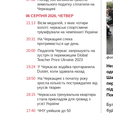
земельного податку сплатили на
Черкащині
06 СЕРПНЯ 2026, ЧЕТВЕР
21:13
Вісім медалей, з яких чотири
золоті: черкаські спортсмени
тріумфували на чемпіонаті України
20:31
На Черкащині спека
протримається ще день
20:00
Педагогів Черкас запрошують на
зустріч із переможцем Global
фо
Teacher Prize Ukraine 2023
Не
19:24
У Черкасах водійка протаранила
Duster, коли здавала назад
од
Ша
18:50
На Черкащині з початку року
зросла кількість постраждалих від
пер
укусів тварин
під
18:15
Черкаська тренувальна квартира
По
стала прикладом для громад з
усієї України
Бул
буд
17:40
ЧНУ увійшов до 50