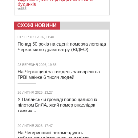
будинків
885
СХОЖІ НОВИНИ
01 ЧЕРВНЯ 2026, 11:40
Понад 50 років на сцені: померла легенда
Черкаського драмтеатру (ВІДЕО)
23 БЕРЕЗНЯ 2026, 19:35
На Черкащині за тиждень захворіли на
ГРВІ майже 6 тисяч людей
26 ЛИПНЯ 2026, 13:27
У Паланській громаді попрощалися із
пілотом БпЛА, який помер внаслідок
тяжких...
20 ЛИПНЯ 2026, 17:47
На Чигиринщині рекомендують