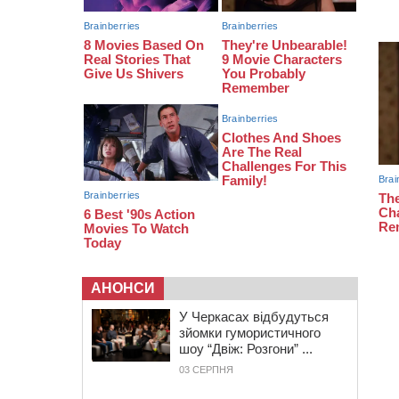
11:35
Від 80 гривень за кілограм: в
Україні прогнозують стрибок цін на
гречку
10:56
Захисника зі Звенигородщини,
який обороняв Авдіївку,
нагородили “Комбатантським
хрестом”
10:10
На Черкащині п’яний мотоцикліст
зіткнувся з мопедом: двоє людей у
лікарні
АНОНСИ
У Черкасах відбудуться
зйомки гумористичного
шоу “Двіж: Розгони” ...
03 СЕРПНЯ