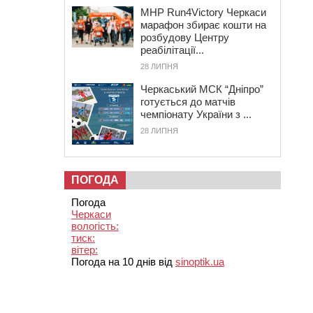
MHP Run4Victory Черкаси
марафон збирає кошти на
розбудову Центру
реабілітації...
28 ЛИПНЯ
Черкаський МСК “Дніпро”
готується до матчів
чемпіонату України з ...
28 ЛИПНЯ
ПОГОДА
Погода
Черкаси
вологість:
тиск:
вітер:
Погода на 10 днів від
sinoptik.ua