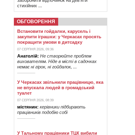
заборонити відпочинок на дев’яти
стихійних ...
ОБГОВОРЕННЯ
Встановити гойдалки, карусель і
закупити іграшки: у Черкасах просять
покращити умови в дитсадку
07 СЕРПНЯ 2026, 09:36
Анатолій:
Не створюйте проблем
вихователям. Ніде в місті в садочках
немає ні гірок, ні гойдалок, ...
У Черкасах звільнили працівницю, яка
не впускала людей в громадський
туалет
07 СЕРПНЯ 2026, 08:39
містянин:
керівники підбирають
працівників подобію собі
У Тальному працівники ТЦК вибили