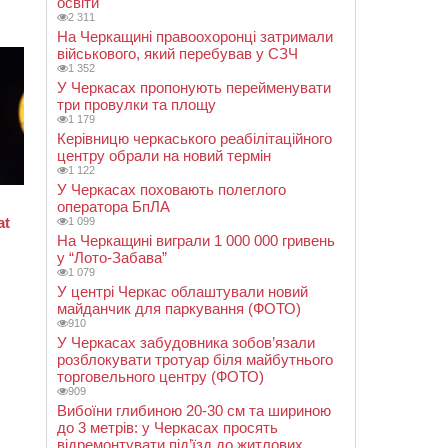
освіти
2 311
На Черкащині правоохоронці затримали
військового, який перебував у СЗЧ
1 352
У Черкасах пропонують перейменувати
три провулки та площу
1 179
Керівницю черкаського реабілітаційного
центру обрали на новий термін
1 122
У Черкасах поховають полеглого
оператора БпЛА
1 099
На Черкащині виграли 1 000 000 гривень
у “Лото-Забава”
1 079
У центрі Черкас облаштували новий
майданчик для паркування (ФОТО)
910
У Черкасах забудовника зобов’язали
розблокувати тротуар біля майбутнього
торговельного центру (ФОТО)
909
Вибоїни глибиною 20-30 см та шириною
до 3 метрів: у Черкасах просять
відремонтувати під’їзд до житлових