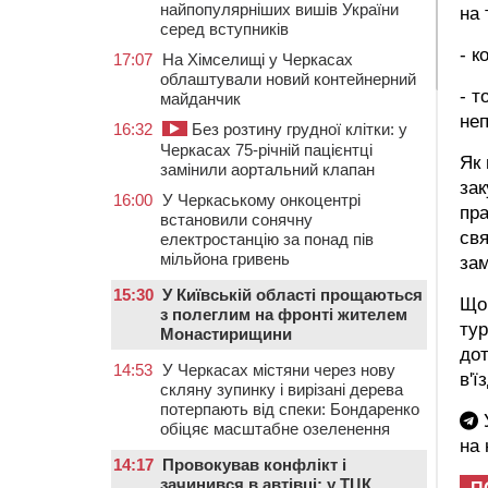
найпопулярніших вишів України
на 
серед вступників
- к
17:07
На Хімселищі у Черкасах
облаштували новий контейнерний
- т
майданчик
неп
16:32
Без розтину грудної клітки: у
Черкасах 75-річній пацієнтці
Як 
замінили аортальний клапан
зак
16:00
У Черкаському онкоцентрі
пра
встановили сонячну
свя
електростанцію за понад пів
мільйона гривень
зам
15:30
У Київській області прощаються
Що
з полеглим на фронті жителем
тур
Монастирищини
дот
14:53
У Черкасах містяни через нову
в'ї
скляну зупинку і вирізані дерева
потерпають від спеки: Бондаренко
У
обіцяє масштабне озеленення
на
14:17
Провокував конфлікт і
зачинився в автівці: у ТЦК