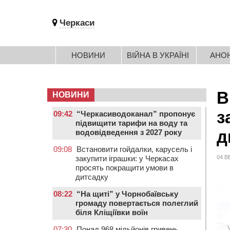
Черкаси
НОВИНИ
ВІЙНА В УКРАЇНІ
АНО
В
НОВИНИ
з
09:42
“Черкасиводоканал” пропонує
підвищити тарифи на воду та
д
водовідведення з 2027 року
09:08
Встановити гойдалки, карусель і
закупити іграшки: у Черкасах
04 В
просять покращити умови в
дитсадку
08:22
“На щиті” у Чорнобаївську
громаду повертається полеглий
біля Кліщіївки воїн
07:30
Понад 968 мільйонів гривень