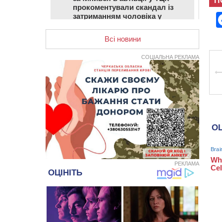
П
прокоментували скандал із
затриманням чоловіка у
Тальному
Всі новини
13:55
У Тальному працівники ТЦК
вибили вікно і витягли з автівки
СОЦІАЛЬНА РЕКЛАМА
чоловіка (ВІДЕО)
13:27
На Звенигородщині чоловік до
смерті побив 82-річного
односельця
12:57
У Черкасах СБУ викрила
прокремлівську агітаторку, яка
закликала до захоплення
України
12:50
“Як сказати дитині, що тато
РЕКЛАМА
загинув?”: для вихователів
Черкащини запускають серію
унікальних тренінгів
12:14
На Золотоніщині вже десяту
добу гасять пожежу торфу