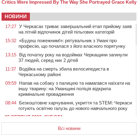
НОВИНИ
17:27
У Черкасах триває завершальний етап прийому заяв
на літній відпочинок дітей пільгових категорій
15:32
«Будеш пожежним!»: рятувальник з Умані про
професію, що почалася з його власного порятунку
13:15
Від початку року на водоймах Черкащини загинули
37 людей, серед них 2 дітей
11:37
Водійка на смерть збила велосипедиста в
Черкаському районі
09:59
Напав на собаку з палицею та намагався наїхати на
іншу тварину: на Уманщині поліція відкрила
кримінальне провадження
08:44
Безкоштовне харчування, укриття та STEM: Черкаси
готують освітню галузь до нового навчального року
08 СЕРПНЯ 2026, СУБОТА
20:32
Черкаські вершники здобули нагороди української
Всі новини
першості