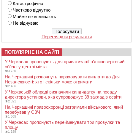
Катастрофічно
Частково відчутно
Майже не впливають
Не відчуваю
Переглянути результати
ПОПУЛЯРНЕ НА САЙТІ
У Черкасах пропонують для приватизації п’ятиповерховий
об’єкт у центрі міста
3 730
На Черкащині розпочнуть нараховувати виплати до Дня
Незалежності: хто і скільки може отримати
2 466
У Черкаській облраді визначили кандидатку на посаду
директора установи, яка супроводжує 39 закладів освіти
2 321
На Черкащині правоохоронці затримали військового, який
перебував у СЗЧ
1 365
У Черкасах пропонують перейменувати три провулки та
площу
1 189