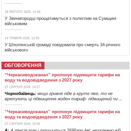
18 ЛЮТОГО 2026, 14:48
У Звенигородці прощатимуться з полеглим на Сумщині
військовим
14 ТРАВНЯ 2026, 12:59
У Шполянській громаді повідомили про смерть 34-річного
військового
ОБГОВОРЕННЯ
“Черкасиводоканал” пропонує підвищити тарифи на
воду та водовідведення з 2027 року
07 СЕРПНЯ 2026, 14:57
Чорнобаївець:
якщо гривня піде в круте піке, то не
врятують ці підвищення жоден тариф- підвищений чи ...
“Черкасиводоканал” пропонує підвищити тарифи на
воду та водовідведення з 2027 року
07 СЕРПНЯ 2026, 10:56
А:
А пенсія так і залишиться 2595грн./міс.незалежно від