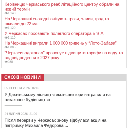
Керівницю черкаського реабілітаційного центру обрали на
новий термін
1 140
На Черкащині сьогодні очікують грози, зливи, град та
шквали до 22 м/с
1 120
У Черкасах поховають полеглого оператора БпЛА
1 110
На Черкащині виграли 1 000 000 гривень у “Лото-Забава”
1 085
“Черкасиводоканал” пропонує підвищити тарифи на воду та
водовідведення з 2027 року
938
СХОЖІ НОВИНИ
05 СЕРПНЯ 2026, 16:16
У Дахнівському лісництві екоінспектори натрапили на
незаконне будівництво
24 ЛИПНЯ 2026, 21:09
Після перерви у Черкасах знову відбулася акція на
підтримку Михайла Федорова ...