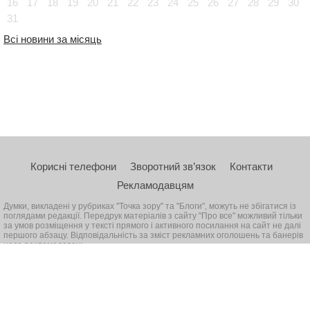
16
17
18
19
20
21
22
23
24
25
26
27
28
29
30
31
Всі новини за місяць
Корисні телефони
Зворотний зв’язок
Контакти
Рекламодавцям
Думки, викладені у рубриках "Точка зору" та "Блоги", можуть не збігатися із
поглядами редакції. Передрук матеріалів з сайту "Про все" можливий тільки
за умов розміщення у тексті прямого і активного посилання на сайт не далі
першого абзацу. Відповідальність за зміст рекламних оголошень та банерів
несе рекламодавець
© 2026, Всі права захищені