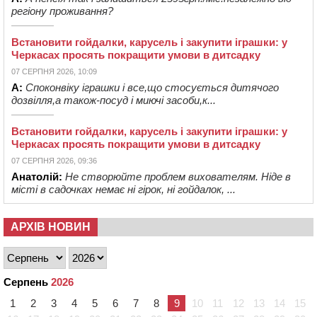
регіону проживання?
Встановити гойдалки, карусель і закупити іграшки: у
Черкасах просять покращити умови в дитсадку
07 СЕРПНЯ 2026, 10:09
А:
Споконвіку іграшки і все,що стосується дитячого
дозвілля,а також-посуд і миючі засоби,к...
Встановити гойдалки, карусель і закупити іграшки: у
Черкасах просять покращити умови в дитсадку
07 СЕРПНЯ 2026, 09:36
Анатолій:
Не створюйте проблем вихователям. Ніде в
місті в садочках немає ні гірок, ні гойдалок, ...
АРХІВ НОВИН
Серпень
2026
1
2
3
4
5
6
7
8
9
10
11
12
13
14
15