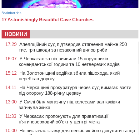
НОВИНИ
17:29
Апеляційний суд підтвердив стягнення майже 250
тис. грн шкоди за незаконний вилов риби
16:07
У Черкасах за ніч виявили 15 порушників
комендантської години та 10 нетверезих водіїв
15:12
На Золотоніщині водійка збила пішохода, який
перебігав дорогу
14:11
На Черкащині прокуратура через суд вимагає взяти
під охорону 188-річну церкву
13:00
У Смілі біля магазину під колесами вантажівки
загинула жінка
11:33
У Черкасах пропонують для приватизації
п’ятиповерховий об’єкт у центрі міста
10:00
Не вистачає стажу для пенсії: як його докупити та що
потрібно знати