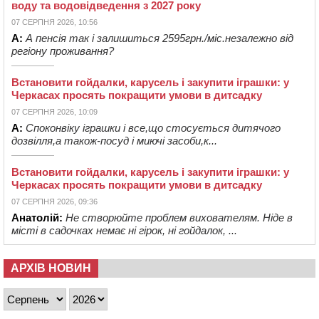
воду та водовідведення з 2027 року
07 СЕРПНЯ 2026, 10:56
А:
А пенсія так і залишиться 2595грн./міс.незалежно від
регіону проживання?
Встановити гойдалки, карусель і закупити іграшки: у
Черкасах просять покращити умови в дитсадку
07 СЕРПНЯ 2026, 10:09
А:
Споконвіку іграшки і все,що стосується дитячого
дозвілля,а також-посуд і миючі засоби,к...
Встановити гойдалки, карусель і закупити іграшки: у
Черкасах просять покращити умови в дитсадку
07 СЕРПНЯ 2026, 09:36
Анатолій:
Не створюйте проблем вихователям. Ніде в
місті в садочках немає ні гірок, ні гойдалок, ...
АРХІВ НОВИН