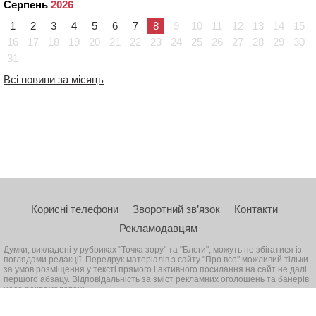
Серпень
2026
1
2
3
4
5
6
7
8
9
10
11
12
13
14
15
16
17
18
19
20
21
22
23
24
25
26
27
28
29
30
31
Всі новини за місяць
Корисні телефони
Зворотний зв’язок
Контакти
Рекламодавцям
Думки, викладені у рубриках "Точка зору" та "Блоги", можуть не збігатися із
поглядами редакції. Передрук матеріалів з сайту "Про все" можливий тільки
за умов розміщення у тексті прямого і активного посилання на сайт не далі
першого абзацу. Відповідальність за зміст рекламних оголошень та банерів
несе рекламодавець
© 2026, Всі права захищені