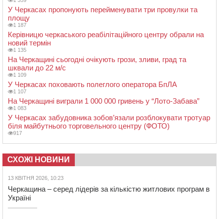
1 359
У Черкасах пропонують перейменувати три провулки та
площу
1 187
Керівницю черкаського реабілітаційного центру обрали на
новий термін
1 135
На Черкащині сьогодні очікують грози, зливи, град та
шквали до 22 м/с
1 109
У Черкасах поховають полеглого оператора БпЛА
1 107
На Черкащині виграли 1 000 000 гривень у “Лото-Забава”
1 083
У Черкасах забудовника зобов’язали розблокувати тротуар
біля майбутнього торговельного центру (ФОТО)
917
СХОЖІ НОВИНИ
13 КВІТНЯ 2026, 10:23
Черкащина – серед лідерів за кількістю житлових програм в
Україні