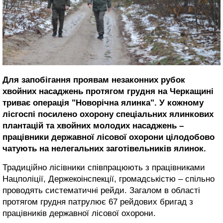
Для запобігання проявам незаконних рубок
хвойних насаджень протягом грудня на Черкащині
триває операція "Новорічна ялинка". У кожному
лісгоспі посилено охорону спеціальних ялинкових
плантацій та хвойних молодих насаджень –
працівники державної лісової охорони цілодобово
чатують на нелегальних заготівельників ялинок.
Традиційно лісівники співпрацюють з працівниками
Нацполіції, Держекоінспекції, громадськістю – спільно
проводять систематичні рейди. Загалом в області
протягом грудня патрулює 67 рейдових бригад з
працівників державної лісової охорони.