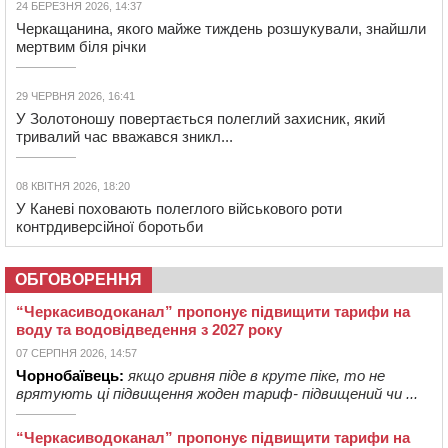
24 БЕРЕЗНЯ 2026, 14:37
Черкащанина, якого майже тиждень розшукували, знайшли
мертвим біля річки
29 ЧЕРВНЯ 2026, 16:41
У Золотоношу повертається полеглий захисник, який
тривалий час вважався зникл...
08 КВІТНЯ 2026, 18:20
У Каневі поховають полеглого військового роти
контрдиверсійної боротьби
ОБГОВОРЕННЯ
“Черкасиводоканал” пропонує підвищити тарифи на
воду та водовідведення з 2027 року
07 СЕРПНЯ 2026, 14:57
Чорнобаївець:
якщо гривня піде в круте піке, то не
врятують ці підвищення жоден тариф- підвищений чи ...
“Черкасиводоканал” пропонує підвищити тарифи на