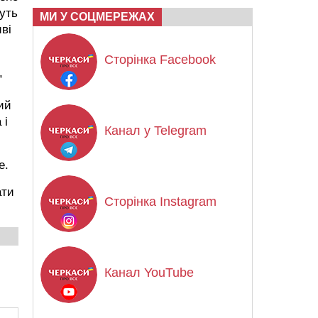
уть
МИ У СОЦМЕРЕЖАХ
ві
Сторінка Facebook
,
ий
 і
Канал у Telegram
е.
ати
Сторінка Instagram
Канал YouTube