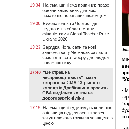
19:34
На Уманщині суд припинив право
оренди земельних ділянок,
незаконно переданих іноземцем
19:00
Вихователька з Черкас і дві
педагогині з області стали
фіналістками Global Teacher Prize
Ukraine 2026
18:23
Зарядка, йога, сапи та нові
фо
знайомства: у Черкасах закрили
сезон літнього табору для людей
Мі
поважного віку
вве
17:48
“Це страшна
зр
несправедливість”: мати
"
У
хворого на СМА 13-річного
хлопця із Драбівщини просить
- М
ОВА виділити кошти на
ка
дороговартісні ліки
"ка
17:15
На Уманщині судитимуть колишню
буд
очільницю відділу освіти через
роз
закупівлю електрики за завищеною
ціною
Так