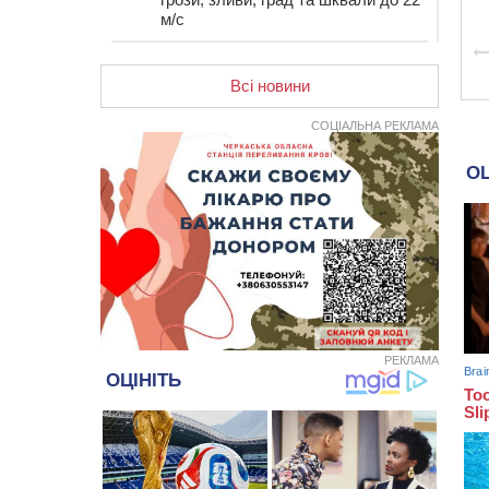
м/с
12:50
Внаслідок падіння вертольота
загинув 28-річний захисник зі
Всі новини
Сміли
СОЦІАЛЬНА РЕКЛАМА
12:15
У центрі Черкас не поділили
дорогу водії двох ВАЗів
11:29
У Черкасах до середини серпня
обмежать рух транспорту на трьох
вулицях
10:54
На Черкащині кількість укриттів
збільшилась уп’ятеро з початку
повномасштабної війни
10:15
У Черкасах водій Audi Q5
спричинив аварію, не пропустивши
інший кросовер
РЕКЛАМА
09:42
“Черкасиводоканал” пропонує
підвищити тарифи на воду та
водовідведення з 2027 року
09:08
Встановити гойдалки, карусель і