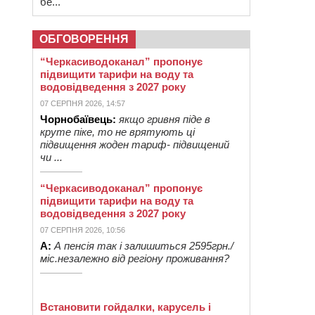
бе...
ОБГОВОРЕННЯ
“Черкасиводоканал” пропонує
підвищити тарифи на воду та
водовідведення з 2027 року
07 СЕРПНЯ 2026, 14:57
Чорнобаївець:
якщо гривня піде в
круте піке, то не врятують ці
підвищення жоден тариф- підвищений
чи ...
“Черкасиводоканал” пропонує
підвищити тарифи на воду та
водовідведення з 2027 року
07 СЕРПНЯ 2026, 10:56
А:
А пенсія так і залишиться 2595грн./
міс.незалежно від регіону проживання?
Встановити гойдалки, карусель і