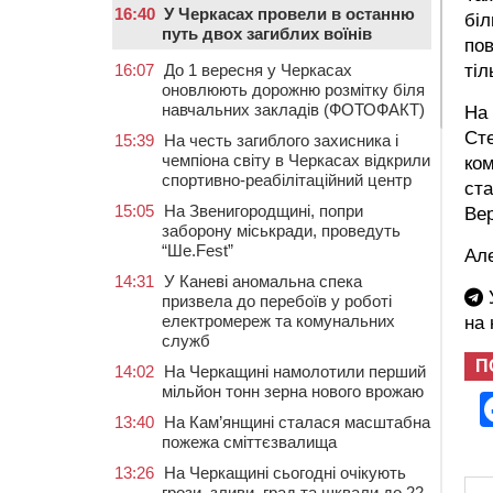
16:40
У Черкасах провели в останню
біл
путь двох загиблих воїнів
пов
16:07
До 1 вересня у Черкасах
тіл
оновлюють дорожню розмітку біля
навчальних закладів (ФОТОФАКТ)
На 
Сте
15:39
На честь загиблого захисника і
чемпіона світу в Черкасах відкрили
ком
спортивно-реабілітаційний центр
ста
15:05
На Звенигородщині, попри
Ве
заборону міськради, проведуть
“Ше.Fest”
Ал
14:31
У Каневі аномальна спека
У
призвела до перебоїв у роботі
електромереж та комунальних
на
служб
П
14:02
На Черкащині намолотили перший
мільйон тонн зерна нового врожаю
13:40
На Кам’янщині сталася масштабна
пожежа сміттєзвалища
13:26
На Черкащині сьогодні очікують
грози, зливи, град та шквали до 22