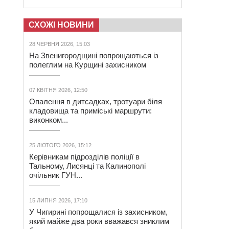
СХОЖІ НОВИНИ
28 ЧЕРВНЯ 2026, 15:03
На Звенигородщині попрощаються із
полеглим на Курщині захисником
07 КВІТНЯ 2026, 12:50
Опалення в дитсадках, тротуари біля
кладовища та приміські маршрути:
виконком...
25 ЛЮТОГО 2026, 15:12
Керівникам підрозділів поліції в
Тальному, Лисянці та Калинополі
очільник ГУН...
15 ЛИПНЯ 2026, 17:10
У Чигирині попрощалися із захисником,
який майже два роки вважався зниклим