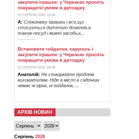
закупити іграшки: у Черкасах просять
покращити умови в дитсадку
07 СЕРПНЯ 2026, 10:09
А:
Споконвіку іграшки і все,що
стосується дитячого дозвілля,а
також-посуд і миючі засоби,к...
Встановити гойдалки, карусель і
закупити іграшки: у Черкасах просять
покращити умови в дитсадку
07 СЕРПНЯ 2026, 09:36
Анатолій:
Не створюйте проблем
вихователям. Ніде в місті в садочках
немає ні гірок, ні гойдалок, ...
АРХІВ НОВИН
Серпень
2026