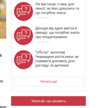
Не вистачає стажу для
пенсії: як його докупити та
що потрібно знати
Доходи від здачі житла в
оренду: що потрібно знати
про оподаткування
“єЯсла”: жителям
і
Черкащини роз’яснили, як
отримати допомогу для
догляду за дитиною
мо
Читати ще
Запитай, що цікавить
нено