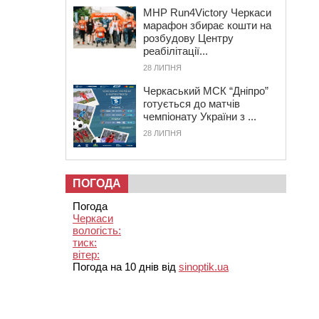
MHP Run4Victory Черкаси
марафон збирає кошти на
розбудову Центру
реабілітації...
28 ЛИПНЯ
Черкаський МСК “Дніпро”
готується до матчів
чемпіонату України з ...
28 ЛИПНЯ
ПОГОДА
Погода
Черкаси
вологість:
тиск:
вітер:
Погода на 10 днів від
sinoptik.ua