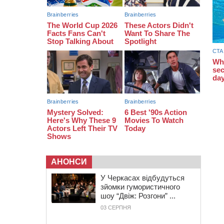
закупити іграшки: у Черкасах
просять покращити умови в
дитсадку
08:22
“На щиті” у Чорнобаївську
громаду повертається полеглий
біля Кліщіївки воїн
АНОНСИ
У Черкасах відбудуться
зйомки гумористичного
шоу “Двіж: Розгони” ...
03 СЕРПНЯ