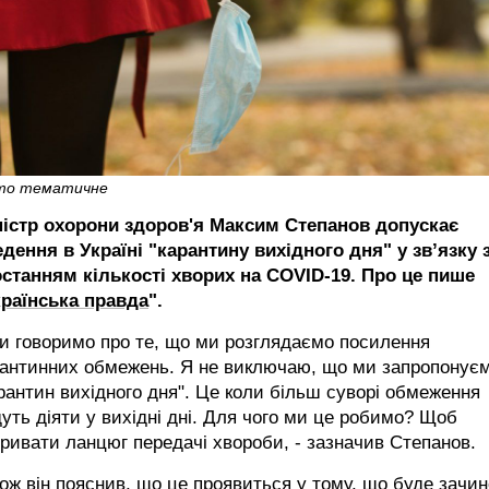
то тематичне
ністр охорони здоров'я Максим Степанов допускає
дення в Україні "карантину вихідного дня" у зв’язку з
останням кількості хворих на COVID-19. Про це пише
країнська правда
".
и говоримо про те, що ми розглядаємо посилення
рантинних обмежень. Я не виключаю, що ми запропонує
рантин вихідного дня". Це коли більш суворі обмеження
уть діяти у вихідні дні. Для чого ми це робимо? Щоб
ривати ланцюг передачі хвороби, - зазначив Степанов.
ож він пояснив, що це проявиться у тому, що буде зачи