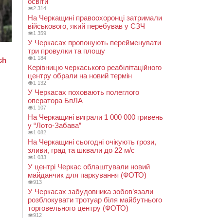
освіти
2 314
На Черкащині правоохоронці затримали
військового, який перебував у СЗЧ
1 359
У Черкасах пропонують перейменувати
три провулки та площу
1 184
Керівницю черкаського реабілітаційного
центру обрали на новий термін
1 132
У Черкасах поховають полеглого
оператора БпЛА
1 107
На Черкащині виграли 1 000 000 гривень
у “Лото-Забава”
1 082
На Черкащині сьогодні очікують грози,
зливи, град та шквали до 22 м/с
1 033
У центрі Черкас облаштували новий
майданчик для паркування (ФОТО)
913
У Черкасах забудовника зобов’язали
розблокувати тротуар біля майбутнього
торговельного центру (ФОТО)
912