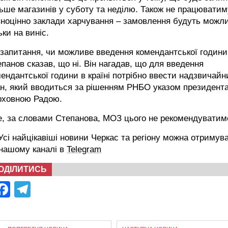
ьше магазинів у суботу та неділю. Також не працюватим
ноцінно заклади харчування – замовлення будуть можли
ьки на виніс.
запитання, чи можливе введення комендантської години
панов сказав, що ні. Він нагадав, що для введення
ендантської години в країні потрібно ввести надзвичайн
н, який вводиться за рішенням РНБО указом президента
рховною Радою.
е, за словами Степанова, МОЗ цього не рекомендуватим
сі найцікавіші новини Черкас та регіону можна отримув
 нашому каналі в
Telegram
ОДІЛИТИСЬ
Facebook
Telegram