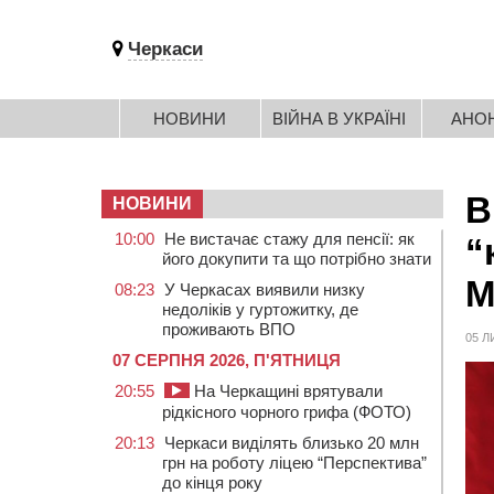
Черкаси
НОВИНИ
ВІЙНА В УКРАЇНІ
АНО
В
НОВИНИ
10:00
Не вистачає стажу для пенсії: як
“
його докупити та що потрібно знати
М
08:23
У Черкасах виявили низку
недоліків у гуртожитку, де
проживають ВПО
05 Л
07 СЕРПНЯ 2026, П'ЯТНИЦЯ
20:55
На Черкащині врятували
рідкісного чорного грифа (ФОТО)
20:13
Черкаси виділять близько 20 млн
грн на роботу ліцею “Перспектива”
до кінця року