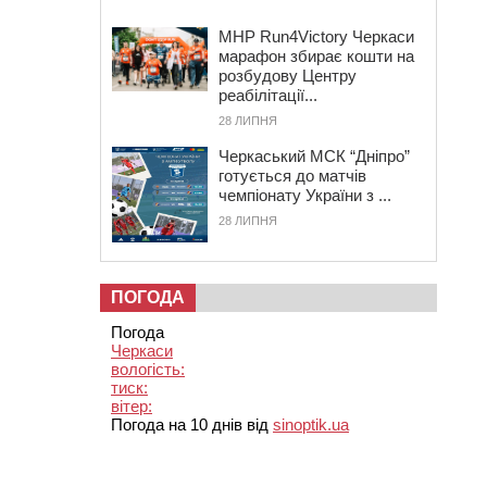
MHP Run4Victory Черкаси
марафон збирає кошти на
розбудову Центру
реабілітації...
28 ЛИПНЯ
Черкаський МСК “Дніпро”
готується до матчів
чемпіонату України з ...
28 ЛИПНЯ
ПОГОДА
Погода
Черкаси
вологість:
тиск:
вітер:
Погода на 10 днів від
sinoptik.ua