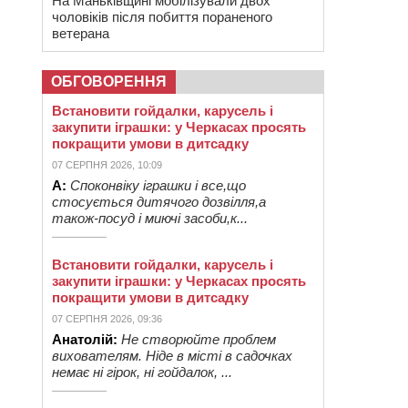
На Маньківщині мобілізували двох
чоловіків після побиття пораненого
ветерана
ОБГОВОРЕННЯ
Встановити гойдалки, карусель і
закупити іграшки: у Черкасах просять
покращити умови в дитсадку
07 СЕРПНЯ 2026, 10:09
А:
Споконвіку іграшки і все,що
стосується дитячого дозвілля,а
також-посуд і миючі засоби,к...
Встановити гойдалки, карусель і
закупити іграшки: у Черкасах просять
покращити умови в дитсадку
07 СЕРПНЯ 2026, 09:36
Анатолій:
Не створюйте проблем
вихователям. Ніде в місті в садочках
немає ні гірок, ні гойдалок, ...