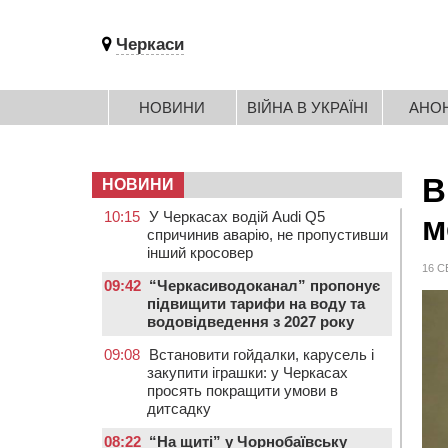
Черкаси
НОВИНИ
ВІЙНА В УКРАЇНІ
АНО
В
НОВИНИ
10:15
У Черкасах водій Audi Q5
м
спричинив аварію, не пропустивши
інший кросовер
16 С
09:42
“Черкасиводоканал” пропонує
підвищити тарифи на воду та
водовідведення з 2027 року
09:08
Встановити гойдалки, карусель і
закупити іграшки: у Черкасах
просять покращити умови в
дитсадку
08:22
“На щиті” у Чорнобаївську