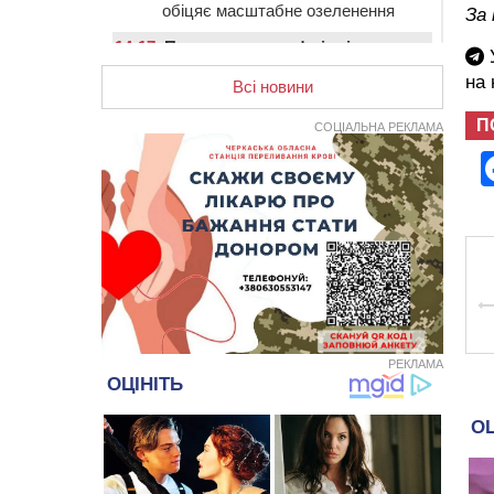
обіцяє масштабне озеленення
За
14:17
Провокував конфлікт і
У
зачинився в автівці: у ТЦК
на
прокоментували скандал із
Всі новини
затриманням чоловіка у
П
Тальному
СОЦІАЛЬНА РЕКЛАМА
13:55
У Тальному працівники ТЦК
вибили вікно і витягли з автівки
чоловіка (ВІДЕО)
13:27
На Звенигородщині чоловік до
смерті побив 82-річного
односельця
12:57
У Черкасах СБУ викрила
прокремлівську агітаторку, яка
закликала до захоплення
РЕКЛАМА
України
12:50
“Як сказати дитині, що тато
загинув?”: для вихователів
Черкащини запускають серію
унікальних тренінгів