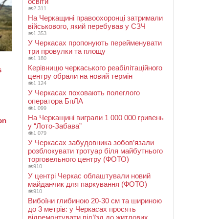
освіти
2 311
На Черкащині правоохоронці затримали
військового, який перебував у СЗЧ
1 353
У Черкасах пропонують перейменувати
три провулки та площу
1 180
Керівницю черкаського реабілітаційного
центру обрали на новий термін
1 124
У Черкасах поховають полеглого
оператора БпЛА
1 099
На Черкащині виграли 1 000 000 гривень
у “Лото-Забава”
1 079
У Черкасах забудовника зобов’язали
розблокувати тротуар біля майбутнього
торговельного центру (ФОТО)
910
У центрі Черкас облаштували новий
майданчик для паркування (ФОТО)
910
Вибоїни глибиною 20-30 см та шириною
до 3 метрів: у Черкасах просять
відремонтувати під’їзд до житлових