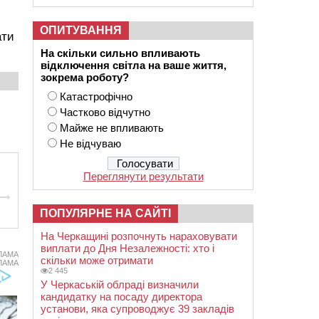
ОПИТУВАННЯ
ати
На скільки сильно впливають
відключення світла на ваше життя,
зокрема роботу?
Катастрофічно
Частково відчутно
Майже не впливають
Не відчуваю
Переглянути результати
ПОПУЛЯРНЕ НА САЙТІ
На Черкащині розпочнуть нараховувати
виплати до Дня Незалежності: хто і
ЛАМА
скільки може отримати
ЛАМА
2 445
У Черкаській облраді визначили
кандидатку на посаду директора
установи, яка супроводжує 39 закладів