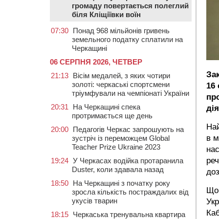
громаду повертається полеглий
біля Кліщіївки воїн
07:30
Понад 968 мільйонів гривень
земельного податку сплатили на
Черкащині
06 СЕРПНЯ 2026, ЧЕТВЕР
За
21:13
Вісім медалей, з яких чотири
золоті: черкаські спортсмени
16 
тріумфували на чемпіонаті України
пр
20:31
На Черкащині спека
дія
протримається ще день
Най
20:00
Педагогів Черкас запрошують на
в м
зустріч із переможцем Global
Teacher Prize Ukraine 2023
нас
реч
19:24
У Черкасах водійка протаранила
Duster, коли здавала назад
до
18:50
На Черкащині з початку року
Що
зросла кількість постраждалих від
укусів тварин
Укр
Каб
18:15
Черкаська тренувальна квартира