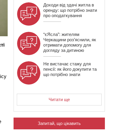
Доходи від здачі житла в
оренду: що потрібно знати
про оподаткування
“єЯсла”: жителям
Черкащини роз’яснили, як
ті
отримати допомогу для
догляду за дитиною
Не вистачає стажу для
пенсії: як його докупити та
що потрібно знати
ісу
Читати ще
е
Запитай, що цікавить