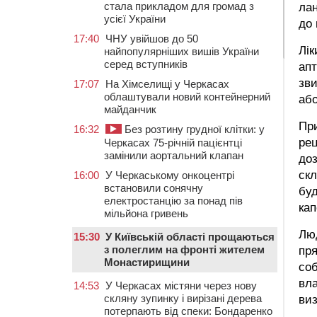
стала прикладом для громад з
лан
усієї України
до 
17:40
ЧНУ увійшов до 50
Лік
найпопулярніших вишів України
серед вступників
апт
зви
17:07
На Хімселищі у Черкасах
облаштували новий контейнерний
або
майданчик
При
16:32
Без розтину грудної клітки: у
рец
Черкасах 75-річній пацієнтці
замінили аортальний клапан
доз
скл
16:00
У Черкаському онкоцентрі
встановили сонячну
буд
електростанцію за понад пів
кап
мільйона гривень
Люд
15:30
У Київській області прощаються
з полеглим на фронті жителем
пря
Монастирищини
соб
вла
14:53
У Черкасах містяни через нову
скляну зупинку і вирізані дерева
виз
потерпають від спеки: Бондаренко