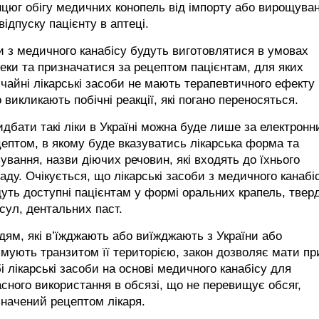
цюг обігу медичних конопель від імпорту або вирощува
відпуску пацієнту в аптеці.
и з медичного канабісу будуть виготовлятися в умовах
еки та призначатися за рецептом пацієнтам, для яких
чайні лікарські засоби не мають терапевтичного ефекту
 викликають побічні реакції, які погано переносяться.
дбати такі ліки в Україні можна буде лише за електрон
ептом, в якому буде вказуватись лікарська форма та
ування, назви діючих речовин, які входять до їхнього
аду. Очікується, що лікарські засоби з медичного канабі
уть доступні пацієнтам у формі оральних крапель, твер
сул, дентальних паст.
ям, які в’їжджають або виїжджають з України або
мують транзитом її територією, закон дозволяє мати пр
і лікарські засоби на основі медичного канабісу для
сного використання в обсязі, що не перевищує обсяг,
начений рецептом лікаря.