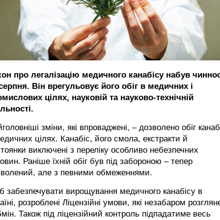
кон про легалізацію медичного канабісу набув чиннос
серпня. Він врегульовує його обіг в медичних і
омислових цілях, науковій та науково-технічній
льності.
головніші зміни, які впроваджені, – дозволено обіг канаб
едичних цілях. Канабіс, його смола, екстракти й
тоянки виключені з переліку особливо небезпечних
овин. Раніше їхній обіг був під забороною – тепер
зволений, але з певними обмеженнями.
б забезпечувати вирощування медичного канабісу в
аїні, розроблені Ліцензійні умови, які незабаром розглян
мін. Також під ліцензійний контроль підпадатиме весь