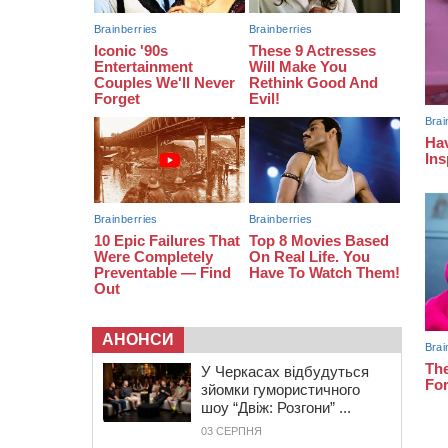
12:14
На Золотоніщині вже десяту
добу гасять пожежу торфу
11:35
Від 80 гривень за кілограм: в
Україні прогнозують стрибок цін на
гречку
10:56
Захисника зі Звенигородщини,
який обороняв Авдіївку,
нагородили “Комбатантським
хрестом”
АНОНСИ
У Черкасах відбудуться
зйомки гумористичного
шоу “Двіж: Розгони” ...
03 СЕРПНЯ