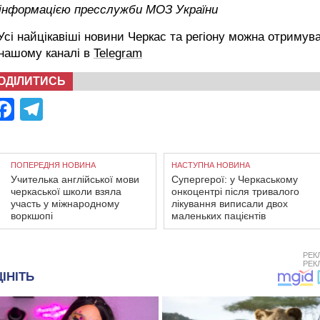
 інформацією пресслужби МОЗ України
сі найцікавіші новини Черкас та регіону можна отримув
 нашому каналі в
Telegram
ОДІЛИТИСЬ
Facebook
Telegram
ПОПЕРЕДНЯ НОВИНА
НАСТУПНА НОВИНА
Учителька англійської мови
Супергерої: у Черкаському
черкаської школи взяла
онкоцентрі після тривалого
участь у міжнародному
лікування виписали двох
воркшопі
маленьких пацієнтів
РЕК
РЕК