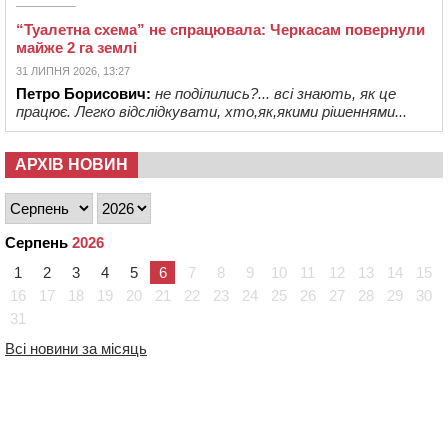
“Туалетна схема” не спрацювала: Черкасам повернули
майже 2 га землі
31 ЛИПНЯ 2026, 13:27
Петро Борисович:
не поділились?... всі знають, як це
працює. Легко відслідкувати, хто,як,якими рішеннями...
АРХІВ НОВИН
Серпень
2026
1
2
3
4
5
6
7
8
9
10
11
12
13
14
15
16
17
18
19
20
21
22
23
24
25
26
27
28
29
30
31
Всі новини за місяць