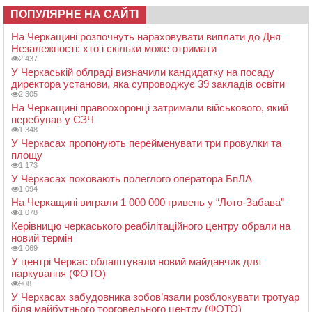
ПОПУЛЯРНЕ НА САЙТІ
На Черкащині розпочнуть нараховувати виплати до Дня
Незалежності: хто і скільки може отримати
2 437
У Черкаській облраді визначили кандидатку на посаду
директора установи, яка супроводжує 39 закладів освіти
2 305
На Черкащині правоохоронці затримали військового, який
перебував у СЗЧ
1 348
У Черкасах пропонують перейменувати три провулки та
площу
1 173
У Черкасах поховають полеглого оператора БпЛА
1 094
На Черкащині виграли 1 000 000 гривень у “Лото-Забава”
1 078
Керівницю черкаського реабілітаційного центру обрали на
новий термін
1 069
У центрі Черкас облаштували новий майданчик для
паркування (ФОТО)
908
У Черкасах забудовника зобов’язали розблокувати тротуар
біля майбутнього торговельного центру (ФОТО)