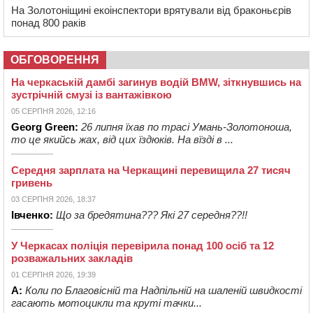
На Золотоніщині екоінспектори врятували від браконьєрів
понад 800 раків
ОБГОВОРЕННЯ
На черкаській дамбі загинув водій BMW, зіткнувшись на
зустрічній смузі із вантажівкою
05 СЕРПНЯ 2026, 12:16
Georg Green:
26 липня їхав по трасі Умань-Золотоноша,
то це якийсь жах, від цих їздюків. На вїзді в ...
Середня зарплата на Черкащині перевищила 27 тисяч
гривень
03 СЕРПНЯ 2026, 18:37
Івченко:
Що за бредятина??? Які 27 середня??!!
У Черкасах поліція перевірила понад 100 осіб та 12
розважальних закладів
01 СЕРПНЯ 2026, 19:39
А:
Коли по Благовісній та Надпільній на шаленій швидкості
гасають мотоцикли та круті тачки...