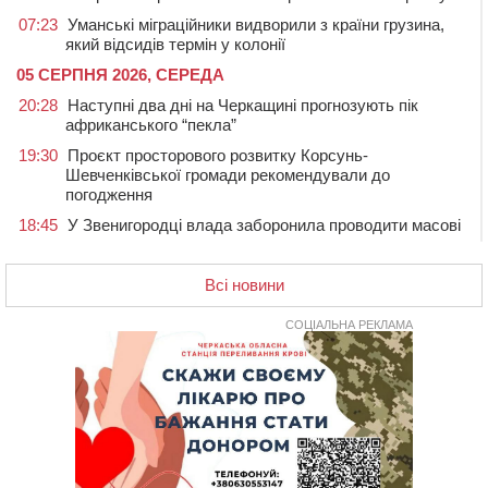
07:23
Уманські міграційники видворили з країни грузина,
який відсидів термін у колонії
05 СЕРПНЯ 2026, СЕРЕДА
20:28
Наступні два дні на Черкащині прогнозують пік
африканського “пекла”
19:30
Проєкт просторового розвитку Корсунь-
Шевченківської громади рекомендували до
погодження
18:45
У Звенигородці влада заборонила проводити масові
заходи
18:07
Боксерка з Черкащини готується до чемпіонату
Всі новини
Європи серед молоді
17:30
На Черкащині державі повернуть понад 2,6 га земель
СОЦІАЛЬНА РЕКЛАМА
природно-заповідного фонду
16:55
На Лисянщині проведуть в останню путь
полеглого внаслідок атаки FPV-дрона воїна
16:16
У Дахнівському лісництві екоінспектори натрапили на
незаконне будівництво
15:38
У лікарні померла жінка, яку на пішохідному переході