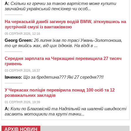
А:
Скільки кг гречки за такою вартістю може купити
звичайний український пенсіонер чи особ...
На черкаській дамбі загинув водій BMW, зіткнувшись на
зустрічній смузі із вантажівкою
05 СЕРПНЯ 2026, 12:16
Georg Green:
26 липня їхав по трасі Умань-Золотоноша,
то це якийсь жах, від цих їздюків. На вїзді в ...
Середня зарплата на Черкащині перевищила 27 тисяч
гривень
03 СЕРПНЯ 2026, 18:37
Івченко:
Що за бредятина??? Які 27 середня??!!
У Черкасах поліція перевірила понад 100 осіб та 12
розважальних закладів
01 СЕРПНЯ 2026, 19:39
А:
Коли по Благовісній та Надпільній на шаленій швидкості
гасають мотоцикли та круті тачки...
АРХІВ НОВИН