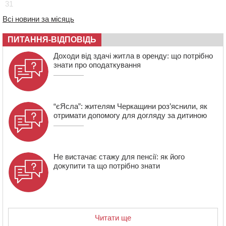
31
16:16
У Дахнівському лісництві екоінспектори натрапили на
незаконне будівництво
Всі новини за місяць
15:38
У лікарні померла жінка, яку на пішохідному переході
в Черкаському районі збила автівка
ПИТАННЯ-ВІДПОВІДЬ
15:08
Від Чернівців до Бакоти: пів сотні працівників
Доходи від здачі житла в оренду: що потрібно
“Черкасиобленерго” побували у мандрівці
знати про оподаткування
14:35
У Монастирищі зустріли військового, який потрапив у
полон під час бою на Київщині
“єЯсла”: жителям Черкащини роз’яснили, як
отримати допомогу для догляду за дитиною
Не вистачає стажу для пенсії: як його
докупити та що потрібно знати
Читати ще