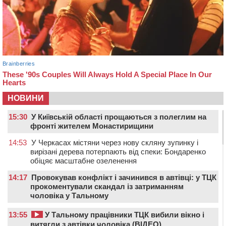
НОВИНИ
15:30
У Київській області прощаються з полеглим на
фронті жителем Монастирищини
14:53
У Черкасах містяни через нову скляну зупинку і
вирізані дерева потерпають від спеки: Бондаренко
обіцяє масштабне озеленення
14:17
Провокував конфлікт і зачинився в автівці: у ТЦК
прокоментували скандал із затриманням
чоловіка у Тальному
13:55
У Тальному працівники ТЦК вибили вікно і
витягли з автівки чоловіка (ВІДЕО)