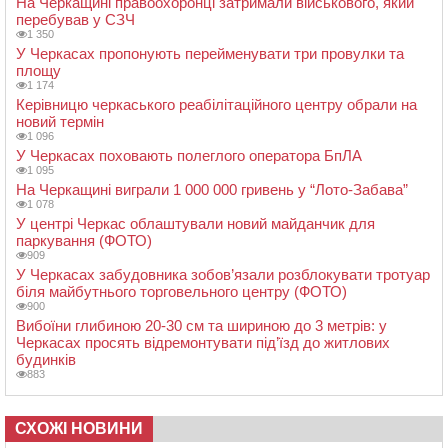
На Черкащині правоохоронці затримали військового, який
перебував у СЗЧ
1 350
У Черкасах пропонують перейменувати три провулки та
площу
1 174
Керівницю черкаського реабілітаційного центру обрали на
новий термін
1 096
У Черкасах поховають полеглого оператора БпЛА
1 095
На Черкащині виграли 1 000 000 гривень у “Лото-Забава”
1 078
У центрі Черкас облаштували новий майданчик для
паркування (ФОТО)
909
У Черкасах забудовника зобов’язали розблокувати тротуар
біля майбутнього торговельного центру (ФОТО)
900
Вибоїни глибиною 20-30 см та шириною до 3 метрів: у
Черкасах просять відремонтувати під’їзд до житлових
будинків
883
СХОЖІ НОВИНИ