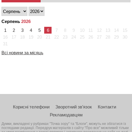
Серпень
2026
1
2
3
4
5
6
7
8
9
10
11
12
13
14
15
16
17
18
19
20
21
22
23
24
25
26
27
28
29
30
31
Всі новини за місяць
Корисні телефони
Зворотний зв’язок
Контакти
Рекламодавцям
Думки, викладені у рубриках "Точка зору" та "Блоги", можуть не збігатися із
поглядами редакції. Передрук матеріалів з сайту "Про все" можливий тільки