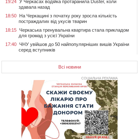
19:24
У Черкасах водійка протаранила Duster, коли
здавала назад
18:50
На Черкащині з початку року зросла кількість
постраждалих від укусів тварин
18:15
Черкаська тренувальна квартира стала прикладом
для громад з усієї України
17:40
ЧНУ увійшов до 50 найпопулярніших вишів України
серед вступників
17:07
На Хімселищі у Черкасах облаштували новий
контейнерний майданчик
Всі новини
16:32
Без розтину грудної клітки: у Черкасах 75-річній
пацієнтці замінили аортальний клапан
СОЦІАЛЬНА РЕКЛАМА
16:00
У Черкаському онкоцентрі встановили сонячну
електростанцію за понад пів мільйона гривень
15:30
У Київській області прощаються з полеглим на
фронті жителем Монастирищини
14:53
У Черкасах містяни через нову скляну зупинку і
вирізані дерева потерпають від спеки: Бондаренко
обіцяє масштабне озеленення