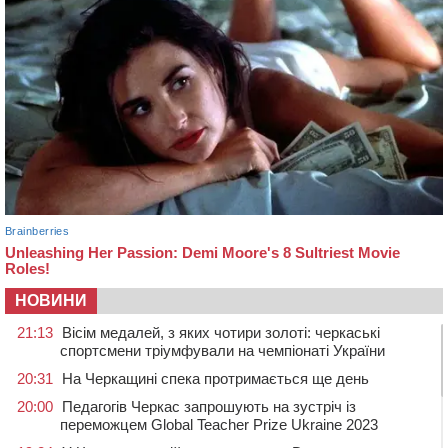
НОВИНИ
21:13
Вісім медалей, з яких чотири золоті: черкаські
спортсмени тріумфували на чемпіонаті України
20:31
На Черкащині спека протримається ще день
20:00
Педагогів Черкас запрошують на зустріч із
переможцем Global Teacher Prize Ukraine 2023