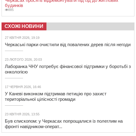
Черкасах просять відремонтувати під’їзд до житлових
будинків
885
СХОЖІ НОВИНИ
27 КВІТНЯ 2026, 19:19
Черкаські парки очистили від повалених дерев після негоди
23 ЛЮТОГО 2026, 20:03
Лаборанка ЧНУ потребує фінансової підтримки у боротьбі з
онкологією
17 ЧЕРВНЯ 2026, 16:46
У Каневі виконком підтримав петицію про захист
територіальної цілісності громади
23 КВІТНЯ 2026, 13:55
Був єпископом: у Черкасах попрощалися із полеглим на
фронті навідником-операт...