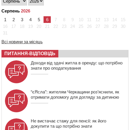
мопедом: двоє людей у лікарні
Серпень
2026
09:42
Ветерани МСК “Дніпро” вибороли бронзу чемпіонату
України
1
2
3
4
5
6
7
8
9
10
11
12
13
14
15
08:57
На Уманщині підрядника зобов’язали сплатити понад
16
17
18
19
20
21
22
23
24
25
26
27
28
29
30
670 тис грн штрафу за незаконні зміни до договору
31
08:20
Обрано претендента на посаду директора
Всі новини за місяць
Мокрокалигірського психоневрологічного інтернату
07:23
Уманські міграційники видворили з країни грузина,
ПИТАННЯ-ВІДПОВІДЬ
який відсидів термін у колонії
Доходи від здачі житла в оренду: що потрібно
знати про оподаткування
“єЯсла”: жителям Черкащини роз’яснили, як
отримати допомогу для догляду за дитиною
Не вистачає стажу для пенсії: як його
докупити та що потрібно знати