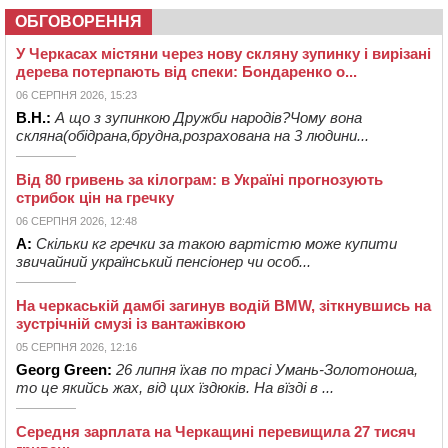
ОБГОВОРЕННЯ
У Черкасах містяни через нову скляну зупинку і вирізані
дерева потерпають від спеки: Бондаренко о...
06 СЕРПНЯ 2026, 15:23
В.Н.:
А що з зупинкою Дружби народів?Чому вона
скляна(обідрана,брудна,розрахована на 3 людини...
Від 80 гривень за кілограм: в Україні прогнозують
стрибок цін на гречку
06 СЕРПНЯ 2026, 12:48
А:
Скільки кг гречки за такою вартістю може купити
звичайний український пенсіонер чи особ...
На черкаській дамбі загинув водій BMW, зіткнувшись на
зустрічній смузі із вантажівкою
05 СЕРПНЯ 2026, 12:16
Georg Green:
26 липня їхав по трасі Умань-Золотоноша,
то це якийсь жах, від цих їздюків. На вїзді в ...
Середня зарплата на Черкащині перевищила 27 тисяч