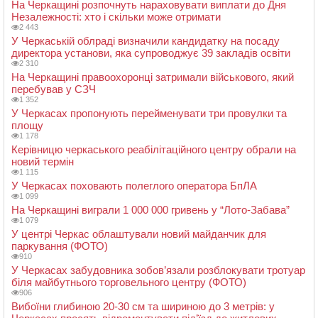
На Черкащині розпочнуть нараховувати виплати до Дня
Незалежності: хто і скільки може отримати
2 443
У Черкаській облраді визначили кандидатку на посаду
директора установи, яка супроводжує 39 закладів освіти
2 310
На Черкащині правоохоронці затримали військового, який
перебував у СЗЧ
1 352
У Черкасах пропонують перейменувати три провулки та
площу
1 178
Керівницю черкаського реабілітаційного центру обрали на
новий термін
1 115
У Черкасах поховають полеглого оператора БпЛА
1 099
На Черкащині виграли 1 000 000 гривень у “Лото-Забава”
1 079
У центрі Черкас облаштували новий майданчик для
паркування (ФОТО)
910
У Черкасах забудовника зобов’язали розблокувати тротуар
біля майбутнього торговельного центру (ФОТО)
906
Вибоїни глибиною 20-30 см та шириною до 3 метрів: у