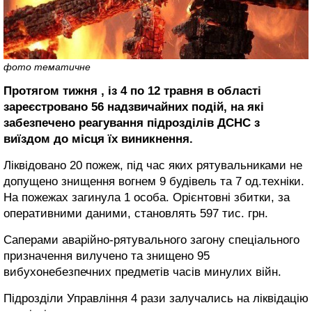
фото тематичне
Протягом тижня , із 4 по 12 травня в області
зареєстровано 56 надзвичайних подій, на які
забезпечено реагування підрозділів ДСНС з
виїздом до місця їх виникнення.
Ліквідовано 20 пожеж, під час яких рятувальниками не
допущено знищення вогнем 9 будівель та 7 од.техніки.
На пожежах загинула 1 особа. Орієнтовні збитки, за
оперативними даними, становлять 597 тис. грн.
Саперами аварійно-рятувального загону спеціального
призначення вилучено та знищено 95
вибухонебезпечних предметів часів минулих війн.
Підрозділи Управління 4 рази залучались на ліквідацію