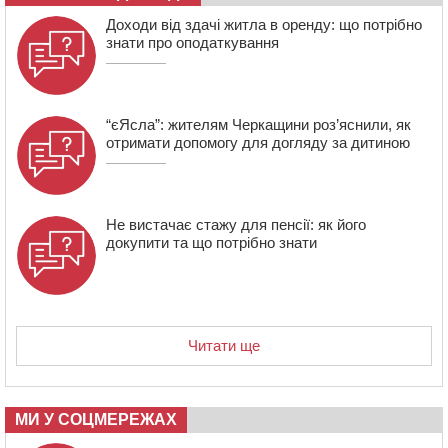
06 СЕРПНЯ 2026, ЧЕТВЕР
Доходи від здачі житла в оренду: що потрібно
знати про оподаткування
21:13
Вісім медалей, з яких чотири золоті: черкаські
спортсмени тріумфували на чемпіонаті України
“єЯсла”: жителям Черкащини роз’яснили, як
отримати допомогу для догляду за дитиною
Не вистачає стажу для пенсії: як його
докупити та що потрібно знати
Читати ще
МИ У СОЦМЕРЕЖАХ