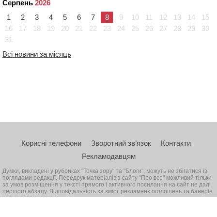
Серпень
2026
1
2
3
4
5
6
7
8
9
10
11
12
13
14
15
16
17
18
19
20
21
22
23
24
25
26
27
28
29
30
31
Всі новини за місяць
Корисні телефони
Зворотний зв’язок
Контакти
Рекламодавцям
Думки, викладені у рубриках "Точка зору" та "Блоги", можуть не збігатися із
поглядами редакції. Передрук матеріалів з сайту "Про все" можливий тільки
за умов розміщення у тексті прямого і активного посилання на сайт не далі
першого абзацу. Відповідальність за зміст рекламних оголошень та банерів
несе рекламодавець
© 2026, Всі права захищені