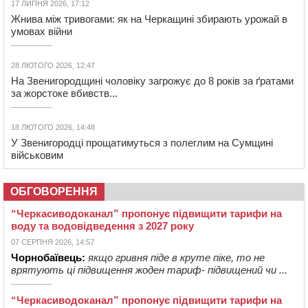
17 ЛИПНЯ 2026, 17:12
Жнива між тривогами: як на Черкащині збирають урожай в
умовах війни
28 ЛЮТОГО 2026, 12:47
На Звенигородщині чоловіку загрожує до 8 років за ґратами
за жорстоке вбивств...
18 ЛЮТОГО 2026, 14:48
У Звенигородці прощатимуться з полеглим на Сумщині
військовим
ОБГОВОРЕННЯ
“Черкасиводоканал” пропонує підвищити тарифи на
воду та водовідведення з 2027 року
07 СЕРПНЯ 2026, 14:57
Чорнобаївець:
якщо гривня піде в круте піке, то не
врятують ці підвищення жоден тариф- підвищений чи ...
“Черкасиводоканал” пропонує підвищити тарифи на