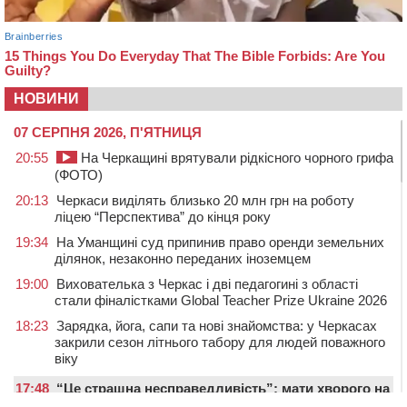
НОВИНИ
07 СЕРПНЯ 2026, П'ЯТНИЦЯ
20:55
На Черкащині врятували рідкісного чорного грифа
(ФОТО)
20:13
Черкаси виділять близько 20 млн грн на роботу
ліцею “Перспектива” до кінця року
19:34
На Уманщині суд припинив право оренди земельних
ділянок, незаконно переданих іноземцем
19:00
Вихователька з Черкас і дві педагогині з області
стали фіналістками Global Teacher Prize Ukraine 2026
18:23
Зарядка, йога, сапи та нові знайомства: у Черкасах
закрили сезон літнього табору для людей поважного
віку
17:48
“Це страшна несправедливість”: мати хворого на
СМА 13-річного хлопця із Драбівщини просить