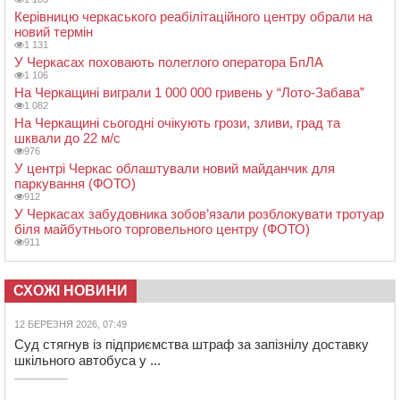
Керівницю черкаського реабілітаційного центру обрали на
новий термін
1 131
У Черкасах поховають полеглого оператора БпЛА
1 106
На Черкащині виграли 1 000 000 гривень у “Лото-Забава”
1 082
На Черкащині сьогодні очікують грози, зливи, град та
шквали до 22 м/с
976
У центрі Черкас облаштували новий майданчик для
паркування (ФОТО)
912
У Черкасах забудовника зобов’язали розблокувати тротуар
біля майбутнього торговельного центру (ФОТО)
911
СХОЖІ НОВИНИ
12 БЕРЕЗНЯ 2026, 07:49
Суд стягнув із підприємства штраф за запізнілу доставку
шкільного автобуса у ...