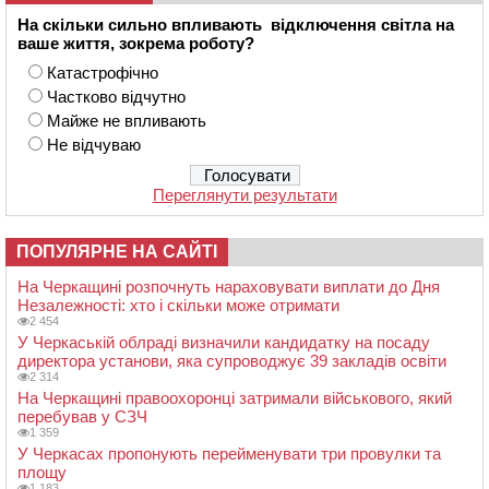
На скільки сильно впливають відключення світла на
ваше життя, зокрема роботу?
Катастрофічно
Частково відчутно
Майже не впливають
Не відчуваю
Переглянути результати
ПОПУЛЯРНЕ НА САЙТІ
На Черкащині розпочнуть нараховувати виплати до Дня
Незалежності: хто і скільки може отримати
2 454
У Черкаській облраді визначили кандидатку на посаду
директора установи, яка супроводжує 39 закладів освіти
2 314
На Черкащині правоохоронці затримали військового, який
перебував у СЗЧ
1 359
У Черкасах пропонують перейменувати три провулки та
площу
1 183