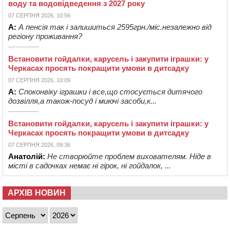
воду та водовідведення з 2027 року
07 СЕРПНЯ 2026, 10:56
А:
А пенсія так і залишиться 2595грн./міс.незалежно від
регіону проживання?
Встановити гойдалки, карусель і закупити іграшки: у
Черкасах просять покращити умови в дитсадку
07 СЕРПНЯ 2026, 10:09
А:
Споконвіку іграшки і все,що стосується дитячого
дозвілля,а також-посуд і миючі засоби,к...
Встановити гойдалки, карусель і закупити іграшки: у
Черкасах просять покращити умови в дитсадку
07 СЕРПНЯ 2026, 09:36
Анатолій:
Не створюйте проблем вихователям. Ніде в
місті в садочках немає ні гірок, ні гойдалок, ...
АРХІВ НОВИН