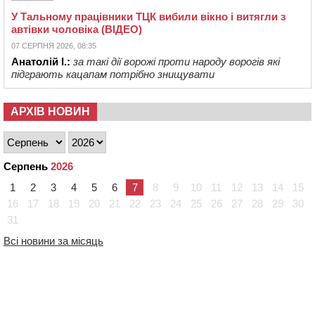
У Тальному працівники ТЦК вибили вікно і витягли з
автівки чоловіка (ВІДЕО)
07 СЕРПНЯ 2026, 08:35
Анатолій І.:
за такі дії ворожі проти народу ворогів які
підграють кацапам потрібно знищувати
АРХІВ НОВИН
Серпень
2026
1
2
3
4
5
6
7
8
9
10
11
12
13
14
15
16
17
18
19
20
21
22
23
24
25
26
27
28
29
30
31
Всі новини за місяць