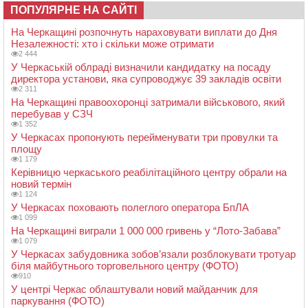
ПОПУЛЯРНЕ НА САЙТІ
На Черкащині розпочнуть нараховувати виплати до Дня
Незалежності: хто і скільки може отримати
2 444
У Черкаській облраді визначили кандидатку на посаду
директора установи, яка супроводжує 39 закладів освіти
2 311
На Черкащині правоохоронці затримали військового, який
перебував у СЗЧ
1 352
У Черкасах пропонують перейменувати три провулки та
площу
1 179
Керівницю черкаського реабілітаційного центру обрали на
новий термін
1 124
У Черкасах поховають полеглого оператора БпЛА
1 099
На Черкащині виграли 1 000 000 гривень у “Лото-Забава”
1 079
У Черкасах забудовника зобов’язали розблокувати тротуар
біля майбутнього торговельного центру (ФОТО)
910
У центрі Черкас облаштували новий майданчик для
паркування (ФОТО)