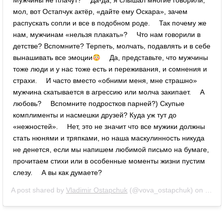
Мужчины не плачут? ⠀ Да-да, я слышал многие говорили,
мол, вот Остапчук актёр, «дайте ему Оскара», зачем
распускать сопли и все в подобном роде. ⠀ Так почему же
нам, мужчинам «нельзя плакать»? ⠀ Что нам говорили в
детстве? Вспомните? Терпеть, молчать, подавлять и в себе
вынашивать все эмоции
⠀ Да, представьте, что мужчины
тоже люди и у нас тоже есть и переживания, и сомнения и
страхи. ⠀ И часто вместо «обними меня, мне страшно»
мужчина скатывается в агрессию или молча закипает. ⠀ А
любовь? ⠀ Вспомните подростков парней?) Скупые
комплименты и насмешки друзей? Куда уж тут до
«нежностей». ⠀ Нет, это не значит что все мужики должны
стать нюнями и тряпками, но наша маскулинность никуда
не денется, если мы напишем любимой письмо на бумаге,
прочитаем стихи или в особенные моменты жизни пустим
слезу. ⠀ А вы как думаете?
A post shared by
Vladimir Ostapchuk
(@vova_ostapchuk) on
Nov 1