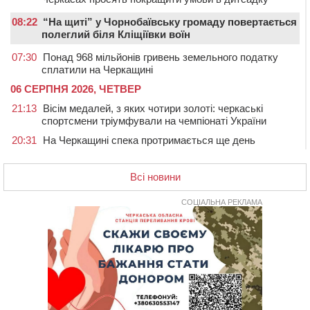
08:22
“На щиті” у Чорнобаївську громаду повертається
полеглий біля Кліщіївки воїн
07:30
Понад 968 мільйонів гривень земельного податку
сплатили на Черкащині
06 СЕРПНЯ 2026, ЧЕТВЕР
21:13
Вісім медалей, з яких чотири золоті: черкаські
спортсмени тріумфували на чемпіонаті України
20:31
На Черкащині спека протримається ще день
20:00
Педагогів Черкас запрошують на зустріч із
переможцем Global Teacher Prize Ukraine 2023
Всі новини
19:24
У Черкасах водійка протаранила Duster, коли
здавала назад
СОЦІАЛЬНА РЕКЛАМА
18:50
На Черкащині з початку року зросла кількість
постраждалих від укусів тварин
18:15
Черкаська тренувальна квартира стала прикладом
для громад з усієї України
17:40
ЧНУ увійшов до 50 найпопулярніших вишів України
серед вступників