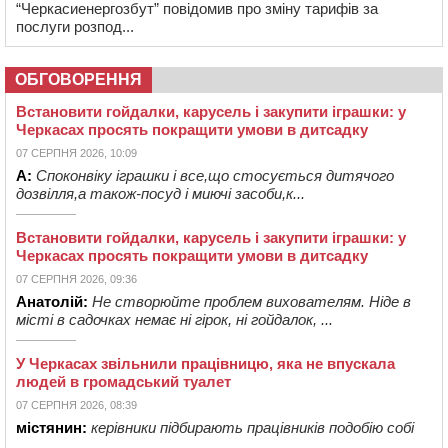
“Черкасиенергозбут” повідомив про зміну тарифів за
послуги розпод...
ОБГОВОРЕННЯ
Встановити гойдалки, карусель і закупити іграшки: у
Черкасах просять покращити умови в дитсадку
07 СЕРПНЯ 2026, 10:09
А:
Споконвіку іграшки і все,що стосується дитячого
дозвілля,а також-посуд і миючі засоби,к...
Встановити гойдалки, карусель і закупити іграшки: у
Черкасах просять покращити умови в дитсадку
07 СЕРПНЯ 2026, 09:36
Анатолій:
Не створюйте проблем вихователям. Ніде в
місті в садочках немає ні гірок, ні гойдалок, ...
У Черкасах звільнили працівницю, яка не впускала
людей в громадський туалет
07 СЕРПНЯ 2026, 08:39
містянин:
керівники підбирають працівників подобію собі