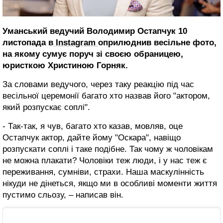
Уманський ведучий Володимир Остапчук 10
листопада в
Instagram
оприлюднив весільне фото,
на якому сумує поруч зі своєю обраницею,
юристкою Христиною Горняк.
За словами ведучого, через таку реакцію під час
весільної церемонії багато хто назвав його "актором,
який розпускає соплі".
- Так-так, я чув, багато хто казав, мовляв, оце
Остапчук актор, дайте йому "Оскара", навіщо
розпускати соплі і таке подібне. Так чому ж чоловікам
не можна плакати? Чоловіки теж люди, і у нас теж є
переживання, сумніви, страхи. Наша маскулінність
нікуди не дінеться, якщо ми в особливі моменти життя
пустимо сльозу, – написав він.