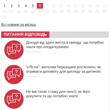
України
1
2
3
4
5
6
7
8
9
10
11
12
13
14
15
08:57
На Уманщині підрядника зобов’язали сплатити понад
16
17
18
19
20
21
22
23
24
25
26
27
28
29
30
670 тис грн штрафу за незаконні зміни до договору
31
08:20
Обрано претендента на посаду директора
Всі новини за місяць
Мокрокалигірського психоневрологічного інтернату
07:23
Уманські міграційники видворили з країни грузина,
ПИТАННЯ-ВІДПОВІДЬ
який відсидів термін у колонії
Доходи від здачі житла в оренду: що потрібно
знати про оподаткування
“єЯсла”: жителям Черкащини роз’яснили, як
отримати допомогу для догляду за дитиною
Не вистачає стажу для пенсії: як його
докупити та що потрібно знати