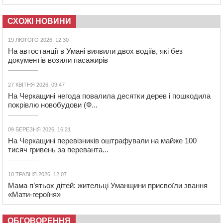
СХОЖІ НОВИНИ
19 ЛЮТОГО 2026, 12:30
На автостанції в Умані виявили двох водіїв, які без
документів возили пасажирів
27 КВІТНЯ 2026, 09:47
На Черкащині негода повалила десятки дерев і пошкодила
покрівлю новобудови (Ф...
09 БЕРЕЗНЯ 2026, 16:21
На Черкащині перевізників оштрафували на майже 100
тисяч гривень за переванта...
10 ТРАВНЯ 2026, 12:07
Мама п’ятьох дітей: жительці Уманщини присвоїли звання
«Мати‐героїня»
ОБГОВОРЕННЯ