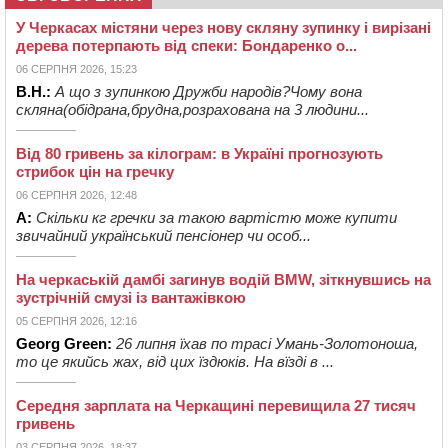
У Черкасах містяни через нову скляну зупинку і вирізані
дерева потерпають від спеки: Бондаренко о...
06 СЕРПНЯ 2026, 15:23
В.Н.:
А що з зупинкою Дружби народів?Чому вона
скляна(обідрана,брудна,розрахована на 3 людини...
Від 80 гривень за кілограм: в Україні прогнозують
стрибок цін на гречку
06 СЕРПНЯ 2026, 12:48
А:
Скільки кг гречки за такою вартістю може купити
звичайний український пенсіонер чи особ...
На черкаській дамбі загинув водій BMW, зіткнувшись на
зустрічній смузі із вантажівкою
05 СЕРПНЯ 2026, 12:16
Georg Green:
26 липня їхав по трасі Умань-Золотоноша,
то це якийсь жах, від цих їздюків. На вїзді в ...
Середня зарплата на Черкащині перевищила 27 тисяч
гривень
03 СЕРПНЯ 2026, 18:37