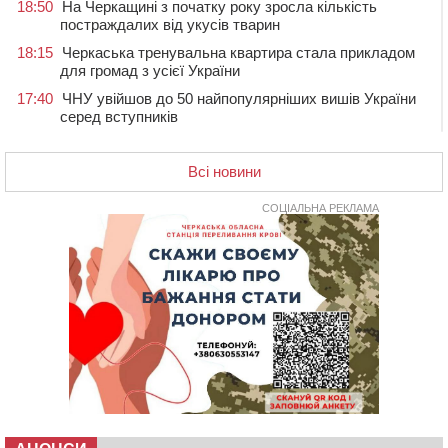
18:50
На Черкащині з початку року зросла кількість
постраждалих від укусів тварин
18:15
Черкаська тренувальна квартира стала прикладом
для громад з усієї України
17:40
ЧНУ увійшов до 50 найпопулярніших вишів України
серед вступників
17:07
На Хімселищі у Черкасах облаштували новий
контейнерний майданчик
Всі новини
16:32
Без розтину грудної клітки: у Черкасах 75-річній
пацієнтці замінили аортальний клапан
СОЦІАЛЬНА РЕКЛАМА
16:00
У Черкаському онкоцентрі встановили сонячну
електростанцію за понад пів мільйона гривень
15:30
У Київській області прощаються з полеглим на
фронті жителем Монастирищини
14:53
У Черкасах містяни через нову скляну зупинку і
вирізані дерева потерпають від спеки: Бондаренко
обіцяє масштабне озеленення
14:17
Провокував конфлікт і зачинився в автівці: у ТЦК
прокоментували скандал із затриманням
чоловіка у Тальному