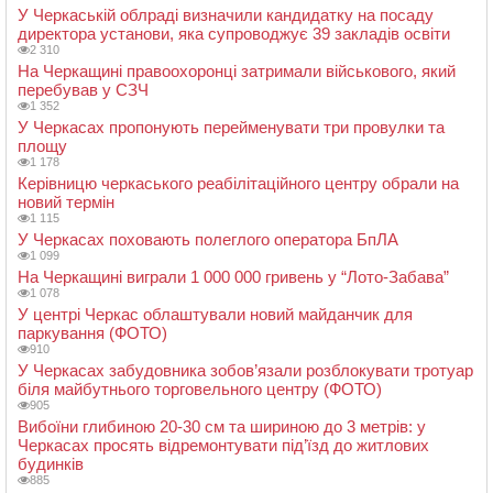
У Черкаській облраді визначили кандидатку на посаду
директора установи, яка супроводжує 39 закладів освіти
2 310
На Черкащині правоохоронці затримали військового, який
перебував у СЗЧ
1 352
У Черкасах пропонують перейменувати три провулки та
площу
1 178
Керівницю черкаського реабілітаційного центру обрали на
новий термін
1 115
У Черкасах поховають полеглого оператора БпЛА
1 099
На Черкащині виграли 1 000 000 гривень у “Лото-Забава”
1 078
У центрі Черкас облаштували новий майданчик для
паркування (ФОТО)
910
У Черкасах забудовника зобов’язали розблокувати тротуар
біля майбутнього торговельного центру (ФОТО)
905
Вибоїни глибиною 20-30 см та шириною до 3 метрів: у
Черкасах просять відремонтувати під’їзд до житлових
будинків
885