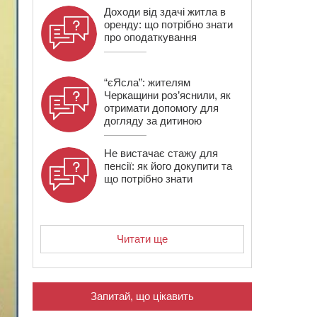
Доходи від здачі житла в
оренду: що потрібно знати
про оподаткування
“єЯсла”: жителям
Черкащини роз’яснили, як
отримати допомогу для
догляду за дитиною
Не вистачає стажу для
пенсії: як його докупити та
що потрібно знати
Читати ще
Запитай, що цікавить