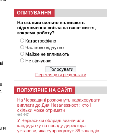
ОПИТУВАННЯ
На скільки сильно впливають
відключення світла на ваше життя,
зокрема роботу?
Катастрофічно
Частково відчутно
Майже не впливають
Не відчуваю
жі
Переглянути результати
ші
ПОПУЛЯРНЕ НА САЙТІ
.
На Черкащині розпочнуть нараховувати
виплати до Дня Незалежності: хто і
скільки може отримати
2 447
У Черкаській облраді визначили
кандидатку на посаду директора
ати
установи, яка супроводжує 39 закладів