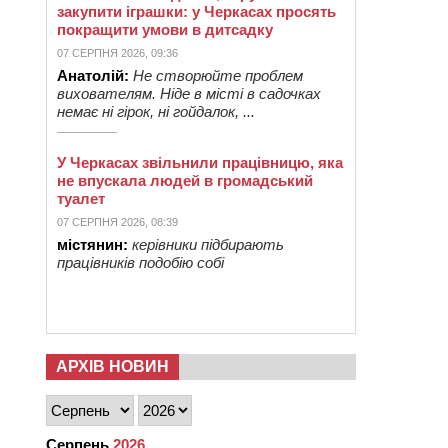
закупити іграшки: у Черкасах просять
покращити умови в дитсадку
07 СЕРПНЯ 2026, 09:36
Анатолій:
Не створюйте проблем
вихователям. Ніде в місті в садочках
немає ні гірок, ні гойдалок, ...
У Черкасах звільнили працівницю, яка
не впускала людей в громадський
туалет
07 СЕРПНЯ 2026, 08:39
містянин:
керівники підбирають
працівників подобію собі
АРХІВ НОВИН
Серпень
2026