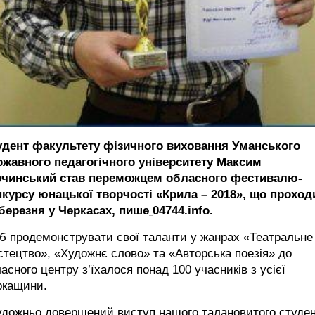
удент факультету фізичного виховання Уманського
ржавного педагогічного університету Максим
рчинський став переможцем обласного фестивалю-
нкурсу юнацької творчості «Крила – 2018», що проход
 березня у Черкасах, пише
04744.info.
б продемонструвати свої таланти у жанрах «Театральне
тецтво», «Художнє слово» та «Авторська поезія» до
асного центру з’їхалося понад 100 учасників з усієї
ркащини.
удожньо довершений виступ нашого талановитого студе