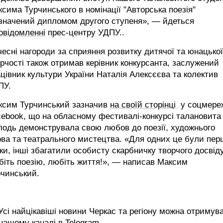
сима Турчинського в номінації "Авторська поезія"
значений дипломом другого ступеня», ― йдеться
овідомленні
прес-центру УДПУ..
есні нагороди за сприяння розвитку дитячої та юнацької
рчості також отримав керівник конкурсанта, заслужений
цівник культури України Наталія Алексєєва та колектив
ПУ.
ксим Турчинський зазначив
на своїй сторінці
у соцмере
ebook, що на обласному фестивалі-конкурсі талановита
одь демонструвала свою любов до поезії, художнього
ва та театрального мистецтва. «Для одних це були пер
ки, інші збагатили особисту скарбничку творчого досвіду
іть поезію, любіть життя!», ― написав Максим
рчинський.
сі найцікавіші новини Черкас та регіону можна отримув
 нашому каналі в
Telegram