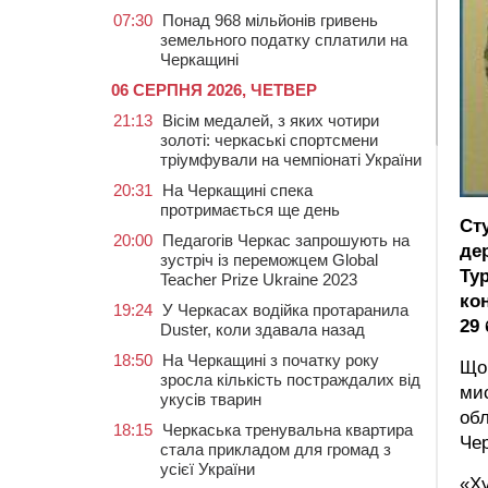
07:30
Понад 968 мільйонів гривень
земельного податку сплатили на
Черкащині
06 СЕРПНЯ 2026, ЧЕТВЕР
21:13
Вісім медалей, з яких чотири
золоті: черкаські спортсмени
тріумфували на чемпіонаті України
20:31
На Черкащині спека
протримається ще день
Ст
20:00
Педагогів Черкас запрошують на
де
зустріч із переможцем Global
Ту
Teacher Prize Ukraine 2023
ко
19:24
У Черкасах водійка протаранила
29
Duster, коли здавала назад
18:50
На Черкащині з початку року
Що
зросла кількість постраждалих від
мис
укусів тварин
обл
18:15
Черкаська тренувальна квартира
Че
стала прикладом для громад з
усієї України
«Х