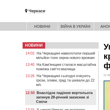
Черкаси
НОВИНИ
ВІЙНА В УКРАЇНІ
АНО
У
НОВИНИ
14:02
На Черкащині намолотили перший
к
мільйон тонн зерна нового врожаю
ф
13:40
На Кам’янщині сталася масштабна
пожежа сміттєзвалища
13:26
На Черкащині сьогодні очікують
01 К
грози, зливи, град та шквали до 22
м/с
12:50
Внаслідок падіння вертольота
загинув 28-річний захисник зі
Сміли
12:15
У центрі Черкас не поділили