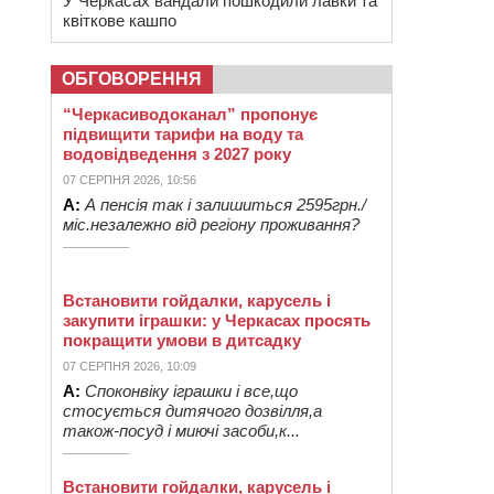
У Черкасах вандали пошкодили лавки та
квіткове кашпо
ОБГОВОРЕННЯ
“Черкасиводоканал” пропонує
підвищити тарифи на воду та
водовідведення з 2027 року
07 СЕРПНЯ 2026, 10:56
А:
А пенсія так і залишиться 2595грн./
міс.незалежно від регіону проживання?
Встановити гойдалки, карусель і
закупити іграшки: у Черкасах просять
покращити умови в дитсадку
07 СЕРПНЯ 2026, 10:09
А:
Споконвіку іграшки і все,що
стосується дитячого дозвілля,а
також-посуд і миючі засоби,к...
Встановити гойдалки, карусель і