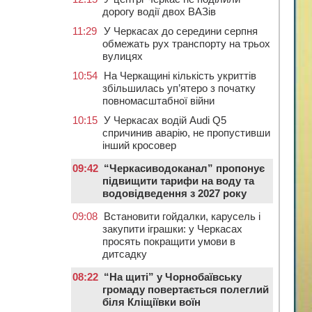
дорогу водії двох ВАЗів
11:29
У Черкасах до середини серпня
обмежать рух транспорту на трьох
вулицях
10:54
На Черкащині кількість укриттів
збільшилась уп’ятеро з початку
повномасштабної війни
10:15
У Черкасах водій Audi Q5
спричинив аварію, не пропустивши
інший кросовер
09:42
“Черкасиводоканал” пропонує
підвищити тарифи на воду та
водовідведення з 2027 року
09:08
Встановити гойдалки, карусель і
закупити іграшки: у Черкасах
просять покращити умови в
дитсадку
08:22
“На щиті” у Чорнобаївську
громаду повертається полеглий
біля Кліщіївки воїн