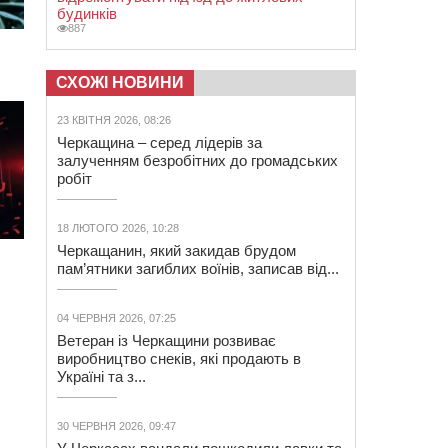
будинків
887
СХОЖІ НОВИНИ
23 КВІТНЯ 2026, 08:26
Черкащина – серед лідерів за
залученням безробітних до громадських
робіт
18 ЛЮТОГО 2026, 10:28
Черкащанин, який закидав брудом
пам’ятники загиблих воїнів, записав від...
04 ЧЕРВНЯ 2026, 07:25
Ветеран із Черкащини розвиває
виробництво снеків, які продають в
Україні та з...
30 ЧЕРВНЯ 2026, 09:47