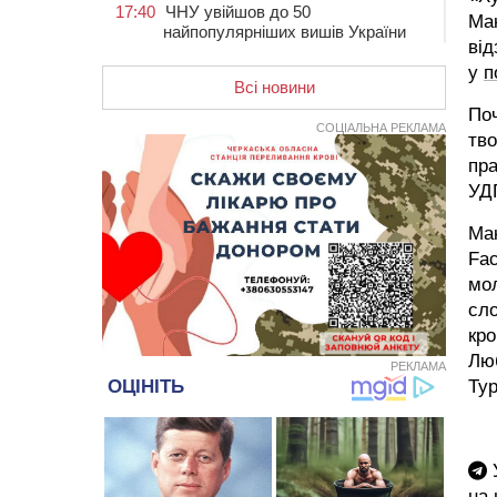
17:40
ЧНУ увійшов до 50
Мак
найпопулярніших вишів України
від
серед вступників
у
п
17:07
На Хімселищі у Черкасах
Всі новини
облаштували новий контейнерний
Поч
майданчик
СОЦІАЛЬНА РЕКЛАМА
тво
16:32
Без розтину грудної клітки: у
пра
Черкасах 75-річній пацієнтці
УД
замінили аортальний клапан
16:00
У Черкаському онкоцентрі
Ма
встановили сонячну
Fac
електростанцію за понад пів
мол
мільйона гривень
сло
15:30
У Київській області прощаються
кро
з полеглим на фронті жителем
Люб
Монастирищини
РЕКЛАМА
Ту
14:53
У Черкасах містяни через нову
скляну зупинку і вирізані дерева
потерпають від спеки: Бондаренко
обіцяє масштабне озеленення
У
на
14:17
Провокував конфлікт і