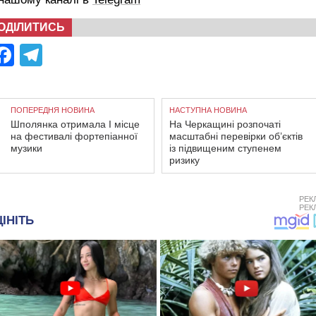
ОДІЛИТИСЬ
Facebook
Telegram
ПОПЕРЕДНЯ НОВИНА
НАСТУПНА НОВИНА
Шполянка отримала І місце
На Черкащині розпочаті
на фестивалі фортепіанної
масштабні перевірки об’єктів
музики
із підвищеним ступенем
ризику
РЕК
РЕК