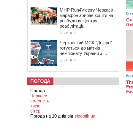
MHP Run4Victory Черкаси
марафон збирає кошти на
розбудову Центру
реабілітації...
28 ЛИПНЯ
Черкаський МСК “Дніпро”
готується до матчів
чемпіонату України з ...
28 ЛИПНЯ
ПОГОДА
Погода
Черкаси
вологість:
тиск:
вітер:
Погода на 10 днів від
sinoptik.ua