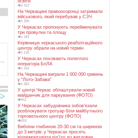
освіти
2 312
На Черкащині правоохоронці затримали
військового, який перебував у СЗЧ
1 356
У Черкасах пропонують перейменувати
три провулки та площу
1 181
Керівницю черкаського реабілітаційного
центру обрали на новий термін
1 125
У Черкасах поховають полеглого
оператора БпЛА
1 102
На Черкащині виграли 1 000 000 гривень
у “Лото-Забава”
1 081
ЛАМА
У центрі Черкас облаштували новий
ЛАМА
майданчик для паркування (ФОТО)
912
У Черкасах забудовника зобов’язали
розблокувати тротуар біля майбутнього
торговельного центру (ФОТО)
910
Вибоїни глибиною 20-30 см та шириною
до 3 метрів: у Черкасах просять
відремонтувати під’їзд до житлових