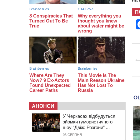
зачинився в автівці: у ТЦК
прокоментували скандал із
П
затриманням чоловіка у
Тальному
АНОНСИ
У Черкасах відбудуться
зйомки гумористичного
шоу “Двіж: Розгони” ...
03 СЕРПНЯ