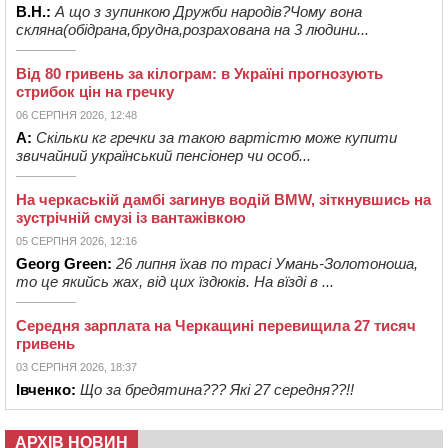
В.Н.:
А що з зупинкою Дружби народів?Чому вона
скляна(обідрана,брудна,розрахована на 3 людини...
Від 80 гривень за кілограм: в Україні прогнозують
стрибок цін на гречку
06 СЕРПНЯ 2026, 12:48
А:
Скільки кг гречки за такою вартістю може купити
звичайний український пенсіонер чи особ...
На черкаській дамбі загинув водій BMW, зіткнувшись на
зустрічній смузі із вантажівкою
05 СЕРПНЯ 2026, 12:16
Georg Green:
26 липня їхав по трасі Умань-Золотоноша,
то це якийсь жах, від цих їздюків. На вїзді в ...
Середня зарплата на Черкащині перевищила 27 тисяч
гривень
03 СЕРПНЯ 2026, 18:37
Івченко:
Що за бредятина??? Які 27 середня??!!
АРХІВ НОВИН