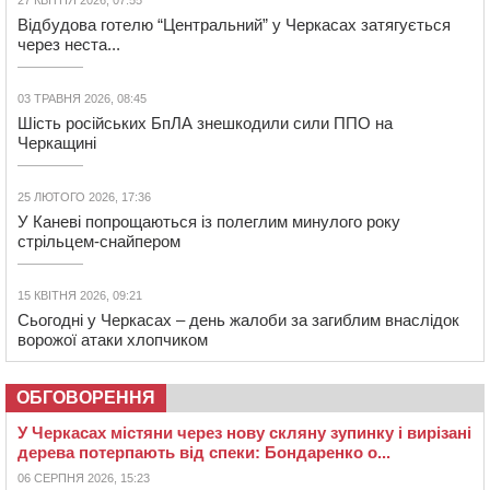
27 КВІТНЯ 2026, 07:55
Відбудова готелю “Центральний” у Черкасах затягується
через неста...
03 ТРАВНЯ 2026, 08:45
Шість російських БпЛА знешкодили сили ППО на
Черкащині
25 ЛЮТОГО 2026, 17:36
У Каневі попрощаються із полеглим минулого року
стрільцем-снайпером
15 КВІТНЯ 2026, 09:21
Сьогодні у Черкасах – день жалоби за загиблим внаслідок
ворожої атаки хлопчиком
ОБГОВОРЕННЯ
У Черкасах містяни через нову скляну зупинку і вирізані
дерева потерпають від спеки: Бондаренко о...
06 СЕРПНЯ 2026, 15:23