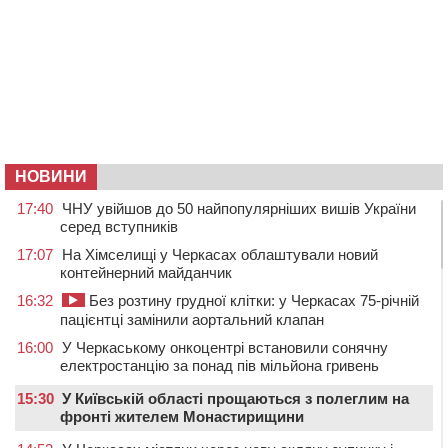
НОВИНИ
17:40
ЧНУ увійшов до 50 найпопулярніших вишів України
серед вступників
17:07
На Хімселищі у Черкасах облаштували новий
контейнерний майданчик
16:32
Без розтину грудної клітки: у Черкасах 75-річній
пацієнтці замінили аортальний клапан
16:00
У Черкаському онкоцентрі встановили сонячну
електростанцію за понад пів мільйона гривень
15:30
У Київській області прощаються з полеглим на
фронті жителем Монастирищини