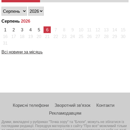
Серпень
2026
1
2
3
4
5
6
7
8
9
10
11
12
13
14
15
16
17
18
19
20
21
22
23
24
25
26
27
28
29
30
31
Всі новини за місяць
Корисні телефони
Зворотний зв’язок
Контакти
Рекламодавцям
Думки, викладені у рубриках "Точка зору" та "Блоги", можуть не збігатися із
поглядами редакції. Передрук матеріалів з сайту "Про все" можливий тільки