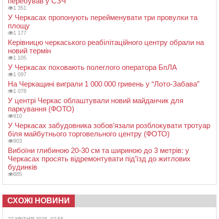
перебував у СЗЧ
1 351
У Черкасах пропонують перейменувати три провулки та
площу
1 177
Керівницю черкаського реабілітаційного центру обрали на
новий термін
1 105
У Черкасах поховають полеглого оператора БпЛА
1 097
На Черкащині виграли 1 000 000 гривень у “Лото-Забава”
1 078
У центрі Черкас облаштували новий майданчик для
паркування (ФОТО)
910
У Черкасах забудовника зобов’язали розблокувати тротуар
біля майбутнього торговельного центру (ФОТО)
903
Вибоїни глибиною 20-30 см та шириною до 3 метрів: у
Черкасах просять відремонтувати під’їзд до житлових
будинків
885
СХОЖІ НОВИНИ