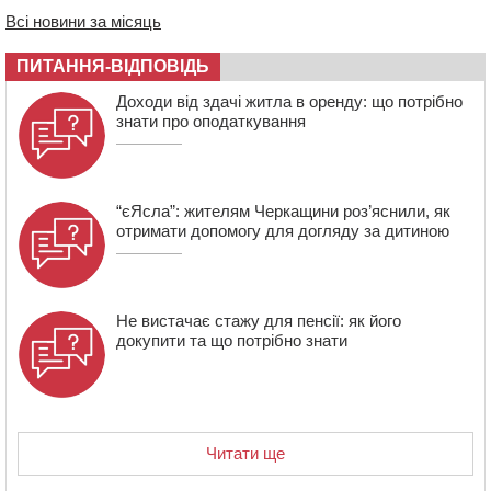
заходи
Всі новини за місяць
18:07
Боксерка з Черкащини готується до чемпіонату
Європи серед молоді
ПИТАННЯ-ВІДПОВІДЬ
17:30
На Черкащині державі повернуть понад 2,6 га земель
Доходи від здачі житла в оренду: що потрібно
природно-заповідного фонду
знати про оподаткування
16:55
На Лисянщині проведуть в останню путь
полеглого внаслідок атаки FPV-дрона воїна
“єЯсла”: жителям Черкащини роз’яснили, як
отримати допомогу для догляду за дитиною
Не вистачає стажу для пенсії: як його
докупити та що потрібно знати
Читати ще