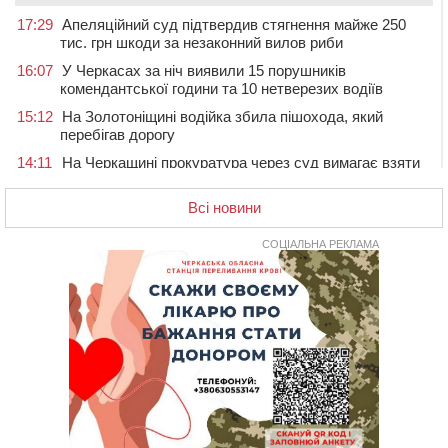
17:29
Апеляційний суд підтвердив стягнення майже 250
тис. грн шкоди за незаконний вилов риби
16:07
У Черкасах за ніч виявили 15 порушників
комендантської години та 10 нетверезих водіїв
15:12
На Золотоніщині водійка збила пішохода, який
перебігав дорогу
14:11
На Черкащині прокуратура через суд вимагає взяти
під охорону 188-річну церкву
Всі новини
13:00
У Смілі біля магазину під колесами вантажівки
загинула жінка
СОЦІАЛЬНА РЕКЛАМА
11:33
У Черкасах пропонують для приватизації
п’ятиповерховий об’єкт у центрі міста
10:00
Не вистачає стажу для пенсії: як його докупити та що
потрібно знати
08:23
У Черкасах виявили низку недоліків у гуртожитку, де
проживають ВПО
07 СЕРПНЯ 2026, П'ЯТНИЦЯ
20:55
На Черкащині врятували рідкісного чорного грифа
(ФОТО)