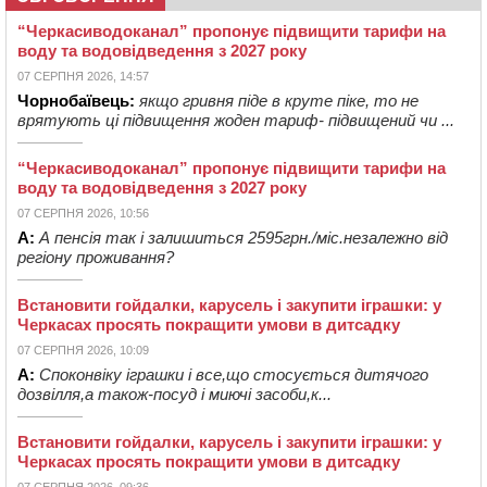
“Черкасиводоканал” пропонує підвищити тарифи на
воду та водовідведення з 2027 року
07 СЕРПНЯ 2026, 14:57
Чорнобаївець:
якщо гривня піде в круте піке, то не
врятують ці підвищення жоден тариф- підвищений чи ...
“Черкасиводоканал” пропонує підвищити тарифи на
воду та водовідведення з 2027 року
07 СЕРПНЯ 2026, 10:56
А:
А пенсія так і залишиться 2595грн./міс.незалежно від
регіону проживання?
Встановити гойдалки, карусель і закупити іграшки: у
Черкасах просять покращити умови в дитсадку
07 СЕРПНЯ 2026, 10:09
А:
Споконвіку іграшки і все,що стосується дитячого
дозвілля,а також-посуд і миючі засоби,к...
Встановити гойдалки, карусель і закупити іграшки: у
Черкасах просять покращити умови в дитсадку