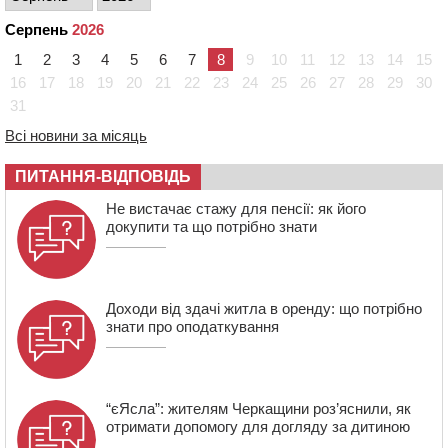
15:39
На честь загиблого захисника і чемпіона світу в
Серпень
2026
Черкасах відкрили спортивно-реабілітаційний центр
1
2
3
4
5
6
7
8
9
10
11
12
13
14
15
15:05
На Звенигородщині, попри заборону міськради,
проведуть “Ше.Fest”
16
17
18
19
20
21
22
23
24
25
26
27
28
29
30
31
14:31
У Каневі аномальна спека призвела до перебоїв у
роботі електромереж та комунальних служб
Всі новини за місяць
14:02
На Черкащині намолотили перший мільйон тонн
зерна нового врожаю
ПИТАННЯ-ВІДПОВІДЬ
13:40
На Кам’янщині сталася масштабна пожежа
Не вистачає стажу для пенсії: як його
сміттєзвалища
докупити та що потрібно знати
Доходи від здачі житла в оренду: що потрібно
знати про оподаткування
“єЯсла”: жителям Черкащини роз’яснили, як
отримати допомогу для догляду за дитиною