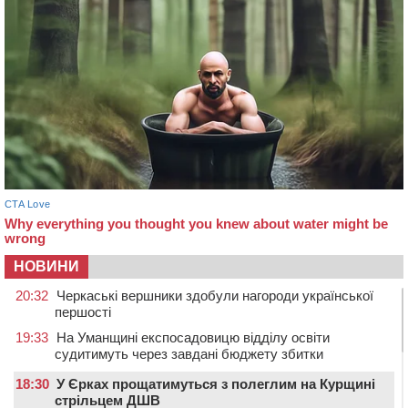
НОВИНИ
20:32
Черкаські вершники здобули нагороди української
першості
19:33
На Уманщині експосадовицю відділу освіти
судитимуть через завдані бюджету збитки
18:30
У Єрках прощатимуться з полеглим на Курщині
стрільцем ДШВ