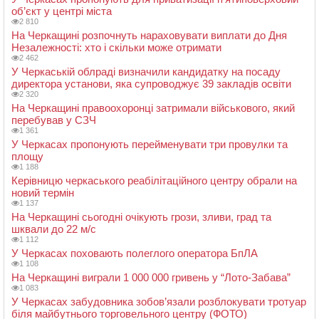
об’єкт у центрі міста
2 810
На Черкащині розпочнуть нараховувати виплати до Дня
Незалежності: хто і скільки може отримати
2 462
У Черкаській облраді визначили кандидатку на посаду
директора установи, яка супроводжує 39 закладів освіти
2 320
На Черкащині правоохоронці затримали військового, який
перебував у СЗЧ
1 361
У Черкасах пропонують перейменувати три провулки та
площу
1 188
Керівницю черкаського реабілітаційного центру обрали на
новий термін
1 137
На Черкащині сьогодні очікують грози, зливи, град та
шквали до 22 м/с
1 112
У Черкасах поховають полеглого оператора БпЛА
1 108
На Черкащині виграли 1 000 000 гривень у “Лото-Забава”
1 083
У Черкасах забудовника зобов’язали розблокувати тротуар
біля майбутнього торговельного центру (ФОТО)