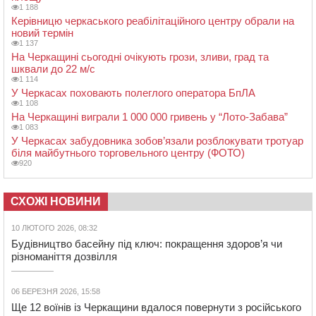
1 188
Керівницю черкаського реабілітаційного центру обрали на
новий термін
1 137
На Черкащині сьогодні очікують грози, зливи, град та
шквали до 22 м/с
1 114
У Черкасах поховають полеглого оператора БпЛА
1 108
На Черкащині виграли 1 000 000 гривень у “Лото-Забава”
1 083
У Черкасах забудовника зобов’язали розблокувати тротуар
біля майбутнього торговельного центру (ФОТО)
920
СХОЖІ НОВИНИ
10 ЛЮТОГО 2026, 08:32
Будівництво басейну під ключ: покращення здоров’я чи
різноманіття дозвілля
06 БЕРЕЗНЯ 2026, 15:58
Ще 12 воїнів із Черкащини вдалося повернути з російського