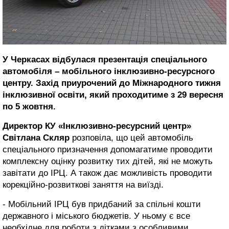
У Черкасах відбулася презентація спеціального
автомобіля – мобільного інклюзивно-ресурсного
центру. Захід приурочений до Міжнародного тижня
інклюзивної освіти, який проходитиме з 29 вересня
по 5 жовтня.
Директор КУ «Інклюзивно-ресурсний центр»
Світлана Скляр
розповіла, що цей автомобіль
спеціального призначення допомагатиме проводити
комплексну оцінку розвитку тих дітей, які не можуть
завітати до ІРЦ. А також дає можливість проводити
корекційно-розвиткові заняття на виїзді.
- Мобільний ІРЦ був придбаний за спільні кошти
державного і міського бюджетів. У ньому є все
необхідне для роботи з дітками з особливими