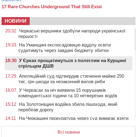
НОВИНИ
20:32
Черкаські вершники здобули нагороди української
першості
19:33
На Уманщині експосадовицю відділу освіти
судитимуть через завдані бюджету збитки
18:30
У Єрках прощатимуться з полеглим на Курщині
стрільцем ДШВ
17:29
Апеляційний суд підтвердив стягнення майже 250
тис. грн шкоди за незаконний вилов риби
16:07
У Черкасах за ніч виявили 15 порушників
комендантської години та 10 нетверезих водіїв
15:12
На Золотоніщині водійка збила пішохода, який
перебігав дорогу
14:11
На Черкащині прокуратура через суд вимагає взяти
під охорону 188-річну церкву
Всі новини
13:00
У Смілі біля магазину під колесами вантажівки