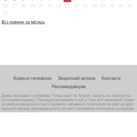
16
17
18
19
20
21
22
23
24
25
26
27
28
29
30
31
Всі новини за місяць
Корисні телефони
Зворотний зв’язок
Контакти
Рекламодавцям
Думки, викладені у рубриках "Точка зору" та "Блоги", можуть не збігатися із
поглядами редакції. Передрук матеріалів з сайту "Про все" можливий тільки
за умов розміщення у тексті прямого і активного посилання на сайт не далі
першого абзацу. Відповідальність за зміст рекламних оголошень та банерів
несе рекламодавець
© 2026, Всі права захищені