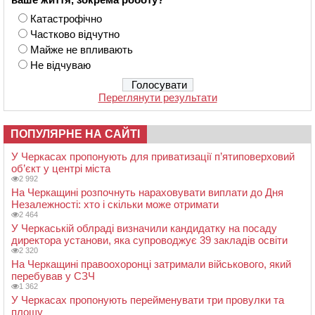
Катастрофічно
Частково відчутно
Майже не впливають
Не відчуваю
Переглянути результати
ПОПУЛЯРНЕ НА САЙТІ
У Черкасах пропонують для приватизації п’ятиповерховий
об’єкт у центрі міста
2 992
На Черкащині розпочнуть нараховувати виплати до Дня
Незалежності: хто і скільки може отримати
2 464
У Черкаській облраді визначили кандидатку на посаду
директора установи, яка супроводжує 39 закладів освіти
2 320
На Черкащині правоохоронці затримали військового, який
перебував у СЗЧ
1 362
У Черкасах пропонують перейменувати три провулки та
площу