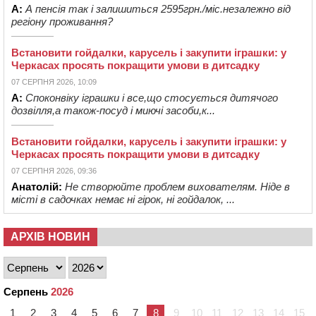
А:
А пенсія так і залишиться 2595грн./міс.незалежно від
регіону проживання?
Встановити гойдалки, карусель і закупити іграшки: у
Черкасах просять покращити умови в дитсадку
07 СЕРПНЯ 2026, 10:09
А:
Споконвіку іграшки і все,що стосується дитячого
дозвілля,а також-посуд і миючі засоби,к...
Встановити гойдалки, карусель і закупити іграшки: у
Черкасах просять покращити умови в дитсадку
07 СЕРПНЯ 2026, 09:36
Анатолій:
Не створюйте проблем вихователям. Ніде в
місті в садочках немає ні гірок, ні гойдалок, ...
АРХІВ НОВИН
Серпень
2026
1
2
3
4
5
6
7
8
9
10
11
12
13
14
15