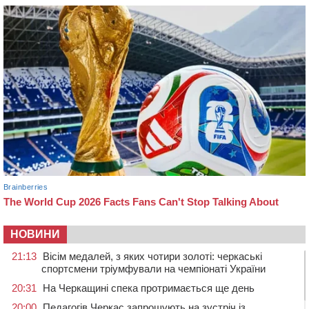
НОВИНИ
21:13
Вісім медалей, з яких чотири золоті: черкаські
спортсмени тріумфували на чемпіонаті України
20:31
На Черкащині спека протримається ще день
20:00
Педагогів Черкас запрошують на зустріч із