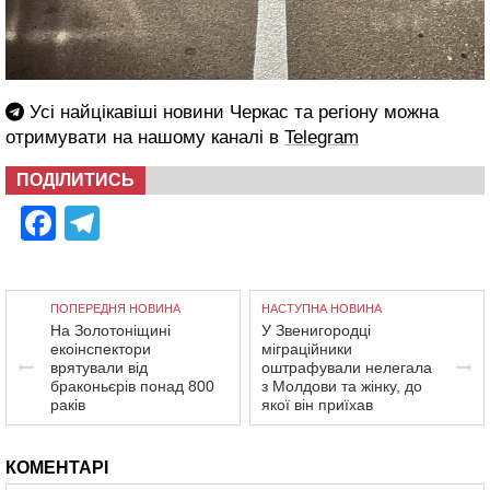
Усі найцікавіші новини Черкас та регіону можна
отримувати на нашому каналі в
Telegram
ПОДІЛИТИСЬ
Facebook
Telegram
ПОПЕРЕДНЯ НОВИНА
НАСТУПНА НОВИНА
На Золотоніщині
У Звенигородці
екоінспектори
міграційники
врятували від
оштрафували нелегала
браконьєрів понад 800
з Молдови та жінку, до
раків
якої він приїхав
КОМЕНТАРІ