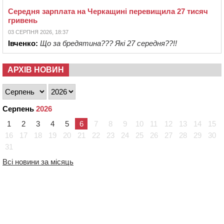
Середня зарплата на Черкащині перевищила 27 тисяч
гривень
03 СЕРПНЯ 2026, 18:37
Івченко:
Що за бредятина??? Які 27 середня??!!
АРХІВ НОВИН
Серпень
2026
1
2
3
4
5
6
7
8
9
10
11
12
13
14
15
16
17
18
19
20
21
22
23
24
25
26
27
28
29
30
31
Всі новини за місяць