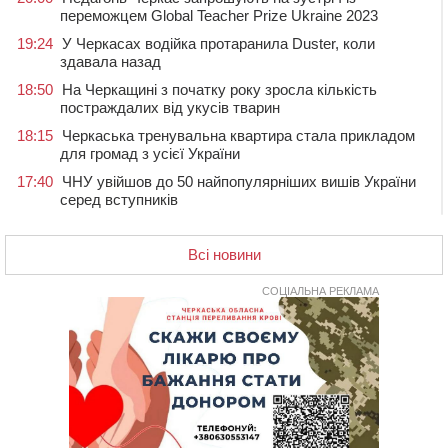
переможцем Global Teacher Prize Ukraine 2023
19:24
У Черкасах водійка протаранила Duster, коли
здавала назад
18:50
На Черкащині з початку року зросла кількість
постраждалих від укусів тварин
18:15
Черкаська тренувальна квартира стала прикладом
для громад з усієї України
17:40
ЧНУ увійшов до 50 найпопулярніших вишів України
серед вступників
17:07
На Хімселищі у Черкасах облаштували новий
контейнерний майданчик
Всі новини
16:32
Без розтину грудної клітки: у Черкасах 75-річній
пацієнтці замінили аортальний клапан
СОЦІАЛЬНА РЕКЛАМА
16:00
У Черкаському онкоцентрі встановили сонячну
електростанцію за понад пів мільйона гривень
15:30
У Київській області прощаються з полеглим на
фронті жителем Монастирищини
14:53
У Черкасах містяни через нову скляну зупинку і
вирізані дерева потерпають від спеки: Бондаренко