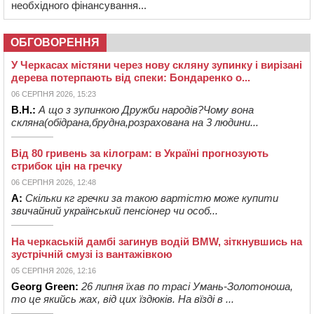
необхідного фінансування...
ОБГОВОРЕННЯ
У Черкасах містяни через нову скляну зупинку і вирізані
дерева потерпають від спеки: Бондаренко о...
06 СЕРПНЯ 2026, 15:23
В.Н.:
А що з зупинкою Дружби народів?Чому вона
скляна(обідрана,брудна,розрахована на 3 людини...
Від 80 гривень за кілограм: в Україні прогнозують
стрибок цін на гречку
06 СЕРПНЯ 2026, 12:48
А:
Скільки кг гречки за такою вартістю може купити
звичайний український пенсіонер чи особ...
На черкаській дамбі загинув водій BMW, зіткнувшись на
зустрічній смузі із вантажівкою
05 СЕРПНЯ 2026, 12:16
Georg Green:
26 липня їхав по трасі Умань-Золотоноша,
то це якийсь жах, від цих їздюків. На вїзді в ...