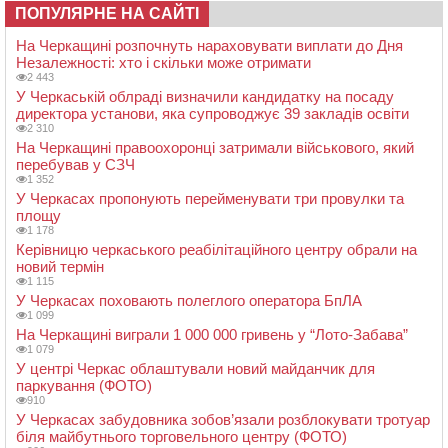
ПОПУЛЯРНЕ НА САЙТІ
На Черкащині розпочнуть нараховувати виплати до Дня
Незалежності: хто і скільки може отримати
2 443
У Черкаській облраді визначили кандидатку на посаду
директора установи, яка супроводжує 39 закладів освіти
2 310
На Черкащині правоохоронці затримали військового, який
перебував у СЗЧ
1 352
У Черкасах пропонують перейменувати три провулки та
площу
1 178
Керівницю черкаського реабілітаційного центру обрали на
новий термін
1 115
У Черкасах поховають полеглого оператора БпЛА
1 099
На Черкащині виграли 1 000 000 гривень у “Лото-Забава”
1 079
У центрі Черкас облаштували новий майданчик для
паркування (ФОТО)
910
У Черкасах забудовника зобов’язали розблокувати тротуар
біля майбутнього торговельного центру (ФОТО)