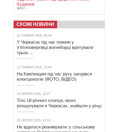
будинків
887
СХОЖІ НОВИНИ
31 ТРАВНЯ 2026, 08:44
У Черкасах під час пожежі у
п’ятиповерхівці вогнеборці врятували
трьох ...
12 ТРАВНЯ 2026, 13:40
На Кам’янщині під час руху загорівся
електропотяг (ФОТО, ВІДЕО)
02 ЛИПНЯ 2026, 18:27
Тіло 18-річного хлопця, якого
розшукували в Черкасах, знайшли у річці
01 ЛИПНЯ 2026, 19:10
Не вдалося реанімувати: у сільському