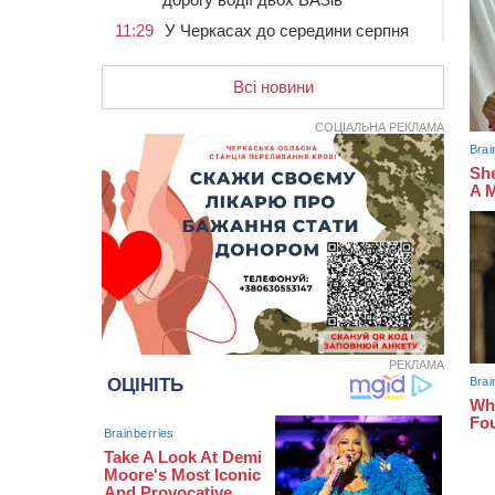
11:29
У Черкасах до середини серпня
обмежать рух транспорту на трьох
вулицях
Всі новини
10:54
На Черкащині кількість укриттів
збільшилась уп’ятеро з початку
СОЦІАЛЬНА РЕКЛАМА
повномасштабної війни
10:15
У Черкасах водій Audi Q5
спричинив аварію, не пропустивши
інший кросовер
09:42
“Черкасиводоканал” пропонує
підвищити тарифи на воду та
водовідведення з 2027 року
09:08
Встановити гойдалки, карусель і
закупити іграшки: у Черкасах
просять покращити умови в
РЕКЛАМА
дитсадку
08:22
“На щиті” у Чорнобаївську
громаду повертається полеглий
біля Кліщіївки воїн