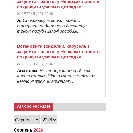
закупити іграшки: у Черкасах просять
покращити умови в дитсадку
07 СЕРПНЯ 2026, 10:09
А:
Споконвіку іграшки і все,що
стосується дитячого дозвілля,а
також-посуд і миючі засоби,к...
Встановити гойдалки, карусель і
закупити іграшки: у Черкасах просять
покращити умови в дитсадку
07 СЕРПНЯ 2026, 09:36
Анатолій:
Не створюйте проблем
вихователям. Ніде в місті в садочках
немає ні гірок, ні гойдалок, ...
АРХІВ НОВИН
Серпень
2026