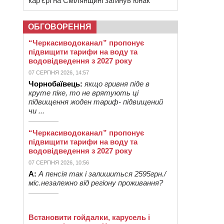
кар’єрі на Смілянщині загинув юнак
ОБГОВОРЕННЯ
“Черкасиводоканал” пропонує
підвищити тарифи на воду та
водовідведення з 2027 року
07 СЕРПНЯ 2026, 14:57
Чорнобаївець:
якщо гривня піде в
круте піке, то не врятують ці
підвищення жоден тариф- підвищений
чи ...
“Черкасиводоканал” пропонує
підвищити тарифи на воду та
водовідведення з 2027 року
07 СЕРПНЯ 2026, 10:56
А:
А пенсія так і залишиться 2595грн./
міс.незалежно від регіону проживання?
Встановити гойдалки, карусель і