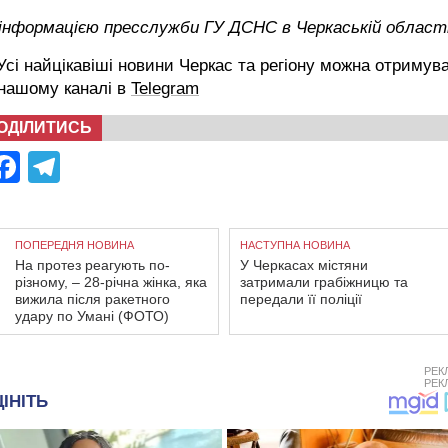
 інформацією пресслужби ГУ ДСНС в Черкаській област
сі найцікавіші новини Черкас та регіону можна отримув
 нашому каналі в
Telegram
ОДІЛИТИСЬ
Facebook
Telegram
ПОПЕРЕДНЯ НОВИНА
НАСТУПНА НОВИНА
На протез реагують по-
У Черкасах містяни
різному, – 28-річна жінка, яка
затримали грабіжницю та
вижила після ракетного
передали її поліції
удару по Умані (ФОТО)
РЕК
РЕК