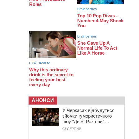
07:30
Понад 968 мільйонів гривень
земельного податку сплатили на
Черкащині
06 СЕРПНЯ 2026, ЧЕТВЕР
21:13
Вісім медалей, з яких чотири
золоті: черкаські спортсмени
тріумфували на чемпіонаті України
АНОНСИ
У Черкасах відбудуться
зйомки гумористичного
шоу “Двіж: Розгони” ...
03 СЕРПНЯ