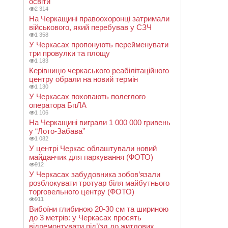
освіти
2 314
На Черкащині правоохоронці затримали
військового, який перебував у СЗЧ
1 358
У Черкасах пропонують перейменувати
три провулки та площу
1 183
Керівницю черкаського реабілітаційного
центру обрали на новий термін
1 130
У Черкасах поховають полеглого
оператора БпЛА
1 106
На Черкащині виграли 1 000 000 гривень
у “Лото-Забава”
1 082
У центрі Черкас облаштували новий
майданчик для паркування (ФОТО)
912
У Черкасах забудовника зобов’язали
розблокувати тротуар біля майбутнього
торговельного центру (ФОТО)
911
Вибоїни глибиною 20-30 см та шириною
до 3 метрів: у Черкасах просять
відремонтувати під’їзд до житлових