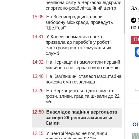
чемпіона світу в Черкасах відкрили
спортивно-реабілітаційний центр
За
15:05
На Звенигородщині, попри
У
заборону міськради, проведуть
на
“Ше.Fest”
14:31
У Каневі аномальна спека
П
призвела до перебоїв у роботі
електромереж та комунальних
служб
14:02
На Черкащині намолотили перший
мільйон тонн зерна нового врожаю
13:40
На Кам’янщині сталася масштабна
пожежа сміттєзвалища
13:26
На Черкащині сьогодні очікують
грози, зливи, град та шквали до 22
м/с
12:50
Внаслідок падіння вертольота
загинув 28-річний захисник зі
Сміли
12:15
У центрі Черкас не поділили
дорогу водії двох ВАЗів