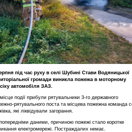
серпня під час руху в селі Шубині Стави Водяницької
риторіальної громади виникла пожежа в моторному
дсіку автомобіля ЗАЗ.
місце події прибули рятувальники 3-го державного
ежно-рятувального поста та місцева пожежна команда с
івка, які ліквідували загорання.
попередніми даними, причиною пожежі стало коротке
микання електромережі. Постраждалих немає.