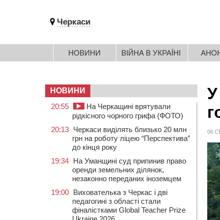
Черкаси
НОВИНИ
ВІЙНА В УКРАЇНІ
АНО
У
НОВИНИ
20:55
На Черкащині врятували
г
рідкісного чорного грифа (ФОТО)
20:13
Черкаси виділять близько 20 млн
06 С
грн на роботу ліцею “Перспектива”
до кінця року
19:34
На Уманщині суд припинив право
оренди земельних ділянок,
незаконно переданих іноземцем
19:00
Вихователька з Черкас і дві
педагогині з області стали
фіналістками Global Teacher Prize
Ukraine 2026