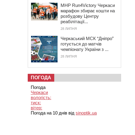
MHP Run4Victory Черкаси
марафон збирає кошти на
розбудову Центру
реабілітації...
28 ЛИПНЯ
Черкаський МСК “Дніпро”
готується до матчів
чемпіонату України з ...
28 ЛИПНЯ
ПОГОДА
Погода
Черкаси
вологість:
тиск:
вітер:
Погода на 10 днів від
sinoptik.ua