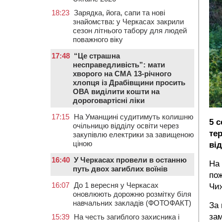
18:23
Зарядка, йога, сапи та нові
знайомства: у Черкасах закрили
сезон літнього табору для людей
поважного віку
17:48
“Це страшна
несправедливість”: мати
хворого на СМА 13-річного
хлопця із Драбівщини просить
ОВА виділити кошти на
дороговартісні ліки
17:15
На Уманщині судитимуть колишню
5 
очільницю відділу освіти через
те
закупівлю електрики за завищеною
ціною
ві
16:40
У Черкасах провели в останню
На 
путь двох загиблих воїнів
пож
16:07
До 1 вересня у Черкасах
Чиж
оновлюють дорожню розмітку біля
навчальних закладів (ФОТОФАКТ)
За 
за
15:39
На честь загиблого захисника і