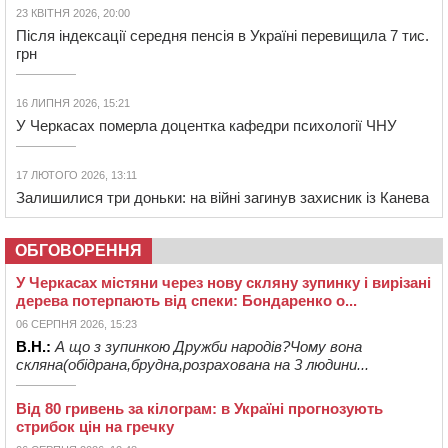
23 КВІТНЯ 2026, 20:00
Після індексації середня пенсія в Україні перевищила 7 тис.
грн
16 ЛИПНЯ 2026, 15:21
У Черкасах померла доцентка кафедри психології ЧНУ
17 ЛЮТОГО 2026, 13:11
Залишилися три доньки: на війні загинув захисник із Канева
ОБГОВОРЕННЯ
У Черкасах містяни через нову скляну зупинку і вирізані
дерева потерпають від спеки: Бондаренко о...
06 СЕРПНЯ 2026, 15:23
В.Н.:
А що з зупинкою Дружби народів?Чому вона
скляна(обідрана,брудна,розрахована на 3 людини...
Від 80 гривень за кілограм: в Україні прогнозують
стрибок цін на гречку