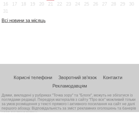
16
17
18
19
20
21
22
23
24
25
26
27
28
29
30
31
Всі новини за місяць
Корисні телефони
Зворотний зв’язок
Контакти
Рекламодавцям
Думки, викладені у рубриках "Точка зору" та "Блоги", можуть не збігатися із
поглядами редакції. Передрук матеріалів з сайту "Про все" можливий тільки
за умов розміщення у тексті прямого і активного посилання на сайт не далі
першого абзацу. Відповідальність за зміст рекламних оголошень та банерів
несе рекламодавець
© 2026, Всі права захищені