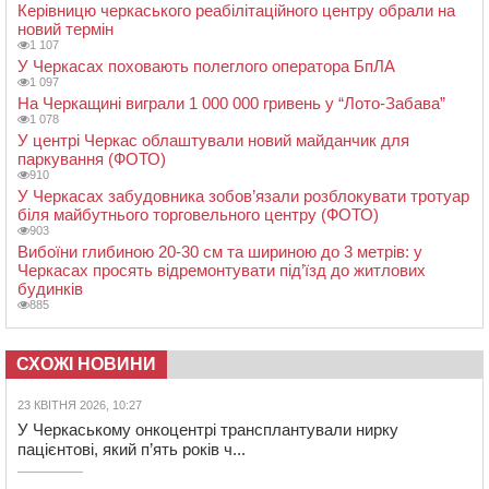
Керівницю черкаського реабілітаційного центру обрали на
новий термін
1 107
У Черкасах поховають полеглого оператора БпЛА
1 097
На Черкащині виграли 1 000 000 гривень у “Лото-Забава”
1 078
У центрі Черкас облаштували новий майданчик для
паркування (ФОТО)
910
У Черкасах забудовника зобов’язали розблокувати тротуар
біля майбутнього торговельного центру (ФОТО)
903
Вибоїни глибиною 20-30 см та шириною до 3 метрів: у
Черкасах просять відремонтувати під’їзд до житлових
будинків
885
СХОЖІ НОВИНИ
23 КВІТНЯ 2026, 10:27
У Черкаському онкоцентрі трансплантували нирку
пацієнтові, який п’ять років ч...