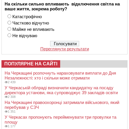
На скільки сильно впливають відключення світла на
ваше життя, зокрема роботу?
Катастрофічно
Частково відчутно
Майже не впливають
Не відчуваю
Переглянути результати
ПОПУЛЯРНЕ НА САЙТІ
На Черкащині розпочнуть нараховувати виплати до Дня
Незалежності: хто і скільки може отримати
2 439
У Черкаській облраді визначили кандидатку на посаду
директора установи, яка супроводжує 39 закладів освіти
2 308
На Черкащині правоохоронці затримали військового, який
перебував у СЗЧ
1 351
У Черкасах пропонують перейменувати три провулки та
площу
1 177