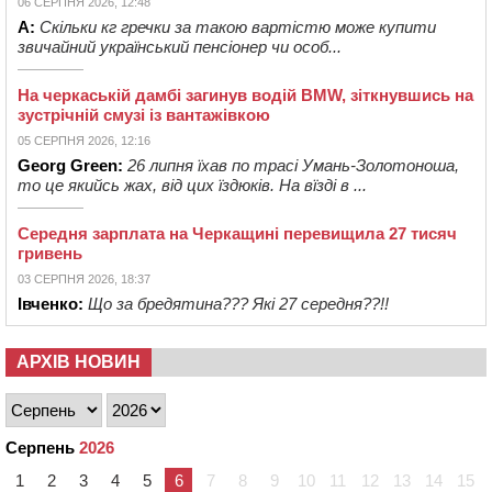
06 СЕРПНЯ 2026, 12:48
А:
Скільки кг гречки за такою вартістю може купити
звичайний український пенсіонер чи особ...
На черкаській дамбі загинув водій BMW, зіткнувшись на
зустрічній смузі із вантажівкою
05 СЕРПНЯ 2026, 12:16
Georg Green:
26 липня їхав по трасі Умань-Золотоноша,
то це якийсь жах, від цих їздюків. На вїзді в ...
Середня зарплата на Черкащині перевищила 27 тисяч
гривень
03 СЕРПНЯ 2026, 18:37
Івченко:
Що за бредятина??? Які 27 середня??!!
АРХІВ НОВИН
Серпень
2026
1
2
3
4
5
6
7
8
9
10
11
12
13
14
15