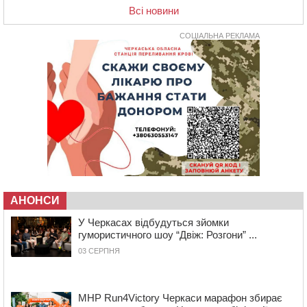
Всі новини
14:53
У Черкасах містяни через нову скляну зупинку і
вирізані дерева потерпають від спеки: Бондаренко
обіцяє масштабне озеленення
СОЦІАЛЬНА РЕКЛАМА
14:17
Провокував конфлікт і зачинився в автівці: у ТЦК
прокоментували скандал із затриманням
чоловіка у Тальному
13:55
У Тальному працівники ТЦК вибили вікно і
витягли з автівки чоловіка (ВІДЕО)
13:27
На Звенигородщині чоловік до смерті побив 82-
річного односельця
12:57
У Черкасах СБУ викрила прокремлівську
агітаторку, яка закликала до захоплення України
АНОНСИ
12:50
“Як сказати дитині, що тато загинув?”: для
У Черкасах відбудуться зйомки
вихователів Черкащини запускають серію унікальних
гумористичного шоу “Двіж: Розгони” ...
тренінгів
03 СЕРПНЯ
12:14
На Золотоніщині вже десяту добу гасять пожежу
торфу
11:35
Від 80 гривень за кілограм: в Україні прогнозують
MHP Run4Victory Черкаси марафон збирає