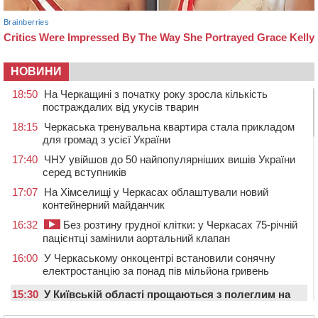
НОВИНИ
18:50
На Черкащині з початку року зросла кількість
постраждалих від укусів тварин
18:15
Черкаська тренувальна квартира стала прикладом
для громад з усієї України
17:40
ЧНУ увійшов до 50 найпопулярніших вишів України
серед вступників
17:07
На Хімселищі у Черкасах облаштували новий
контейнерний майданчик
16:32
Без розтину грудної клітки: у Черкасах 75-річній
пацієнтці замінили аортальний клапан
16:00
У Черкаському онкоцентрі встановили сонячну
електростанцію за понад пів мільйона гривень
15:30
У Київській області прощаються з полеглим на
фронті жителем Монастирищини