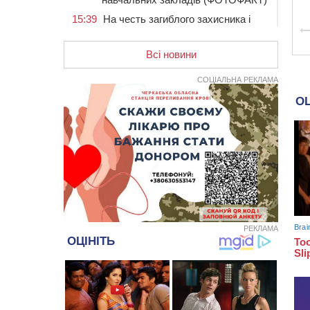
15:39
На честь загиблого захисника і
чемпіона світу в Черкасах відкрили
спортивно-реабілітаційний центр
Всі новини
15:05
На Звенигородщині, попри
заборону міськради, проведуть
СОЦІАЛЬНА РЕКЛАМА
“Ше.Fest”
14:31
У Каневі аномальна спека
призвела до перебоїв у роботі
електромереж та комунальних
служб
14:02
На Черкащині намолотили перший
мільйон тонн зерна нового врожаю
13:40
На Кам’янщині сталася масштабна
пожежа сміттєзвалища
13:26
На Черкащині сьогодні очікують
РЕКЛАМА
грози, зливи, град та шквали до 22
м/с
12:50
Внаслідок падіння вертольота
загинув 28-річний захисник зі
Сміли