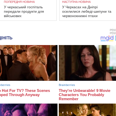
ПОПЕРЕДНЯ НОВИНА
НАСТУПНА НОВИНА
У черкаський госпіталь
У Черкасах на Дніпрі
передали продукти для
оселилися лебеді-шипуни та
військових
червонокнижні птахи
РЕК
РЕК