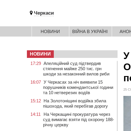
Черкаси
НОВИНИ
ВІЙНА В УКРАЇНІ
АНО
У
НОВИНИ
17:29
Апеляційний суд підтвердив
О
стягнення майже 250 тис. грн
шкоди за незаконний вилов риби
п
16:07
У Черкасах за ніч виявили 15
порушників комендантської години
25 С
та 10 нетверезих водіїв
15:12
На Золотоніщині водійка збила
пішохода, який перебігав дорогу
14:11
На Черкащині прокуратура через
суд вимагає взяти під охорону 188-
річну церкву