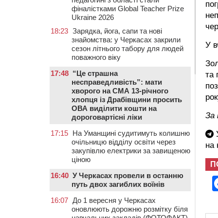
пог
фіналістками Global Teacher Prize
неп
Ukraine 2026
чер
18:23
Зарядка, йога, сапи та нові
знайомства: у Черкасах закрили
У в
сезон літнього табору для людей
поважного віку
Зол
17:48
“Це страшна
та 
несправедливість”: мати
поз
хворого на СМА 13-річного
рок
хлопця із Драбівщини просить
ОВА виділити кошти на
За 
дороговартісні ліки
17:15
На Уманщині судитимуть колишню
У
очільницю відділу освіти через
на
закупівлю електрики за завищеною
ціною
П
16:40
У Черкасах провели в останню
путь двох загиблих воїнів
16:07
До 1 вересня у Черкасах
оновлюють дорожню розмітку біля
навчальних закладів (ФОТОФАКТ)