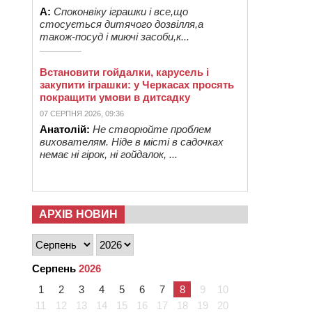
А:
Споконвіку іграшки і все,що
стосується дитячого дозвілля,а
також-посуд і миючі засоби,к...
Встановити гойдалки, карусель і
закупити іграшки: у Черкасах просять
покращити умови в дитсадку
07 СЕРПНЯ 2026, 09:36
Анатолій:
Не створюйте проблем
вихователям. Ніде в місті в садочках
немає ні гірок, ні гойдалок, ...
АРХІВ НОВИН
Серпень
2026
1
2
3
4
5
6
7
8
9
10
11
12
13
14
15
16
17
18
19
20