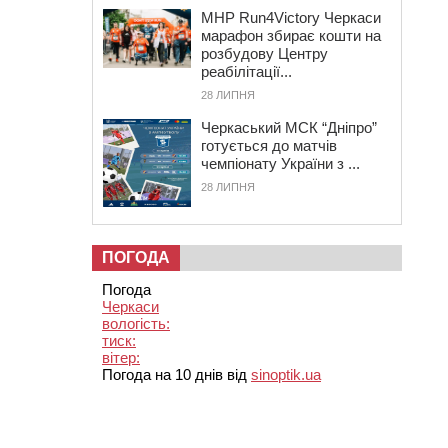
MHP Run4Victory Черкаси
марафон збирає кошти на
розбудову Центру
реабілітації...
28 ЛИПНЯ
Черкаський МСК “Дніпро”
готується до матчів
чемпіонату України з ...
28 ЛИПНЯ
ПОГОДА
Погода
Черкаси
вологість:
тиск:
вітер:
Погода на 10 днів від
sinoptik.ua