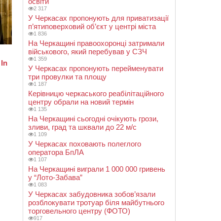
освіти
2 317
У Черкасах пропонують для приватизації
п’ятиповерховий об’єкт у центрі міста
1 836
На Черкащині правоохоронці затримали
військового, який перебував у СЗЧ
1 359
У Черкасах пропонують перейменувати
три провулки та площу
1 187
Керівницю черкаського реабілітаційного
центру обрали на новий термін
1 135
На Черкащині сьогодні очікують грози,
зливи, град та шквали до 22 м/с
1 109
У Черкасах поховають полеглого
оператора БпЛА
1 107
На Черкащині виграли 1 000 000 гривень
у “Лото-Забава”
1 083
У Черкасах забудовника зобов’язали
розблокувати тротуар біля майбутнього
торговельного центру (ФОТО)
917