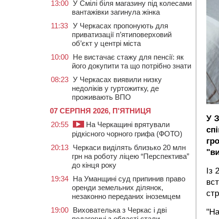
13:00
У Смілі біля магазину під колесами
вантажівки загинула жінка
11:33
У Черкасах пропонують для
приватизації п’ятиповерховий
об’єкт у центрі міста
10:00
Не вистачає стажу для пенсії: як
його докупити та що потрібно знати
08:23
У Черкасах виявили низку
недоліків у гуртожитку, де
проживають ВПО
07 СЕРПНЯ 2026, П'ЯТНИЦЯ
У 
20:55
На Черкащині врятували
сп
рідкісного чорного грифа (ФОТО)
гр
20:13
Черкаси виділять близько 20 млн
"в
грн на роботу ліцею “Перспектива”
до кінця року
Із 
19:34
На Уманщині суд припинив право
вст
оренди земельних ділянок,
стр
незаконно переданих іноземцем
19:00
Вихователька з Черкас і дві
"На
педагогині з області стали