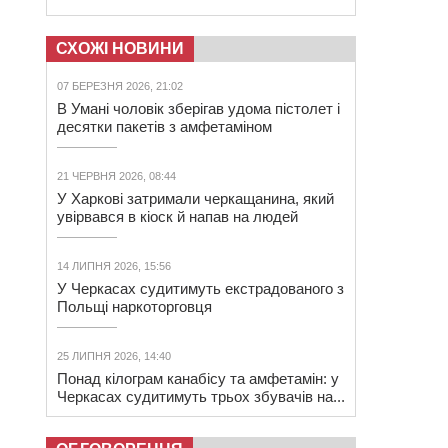
СХОЖІ НОВИНИ
07 БЕРЕЗНЯ 2026, 21:02
В Умані чоловік зберігав удома пістолет і
десятки пакетів з амфетаміном
21 ЧЕРВНЯ 2026, 08:44
У Харкові затримали черкащанина, який
увірвався в кіоск й напав на людей
14 ЛИПНЯ 2026, 15:56
У Черкасах судитимуть екстрадованого з
Польщі наркоторговця
25 ЛИПНЯ 2026, 14:40
Понад кілограм канабісу та амфетамін: у
Черкасах судитимуть трьох збувачів на...