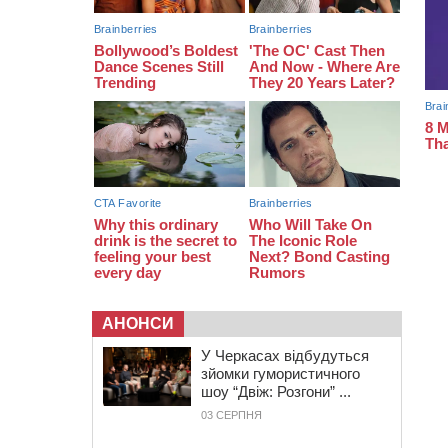
12:15
У центрі Черкас не поділили
дорогу водії двох ВАЗів
АНОНСИ
У Черкасах відбудуться
зйомки гумористичного
шоу “Двіж: Розгони” ...
03 СЕРПНЯ