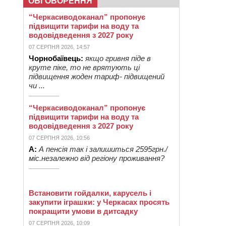
ОБГОВОРЕННЯ
“Черкасиводоканал” пропонує
підвищити тарифи на воду та
водовідведення з 2027 року
07 СЕРПНЯ 2026, 14:57
Чорнобаївець:
якщо гривня піде в
круте піке, то не врятують ці
підвищення жоден тариф- підвищений
чи ...
“Черкасиводоканал” пропонує
підвищити тарифи на воду та
водовідведення з 2027 року
07 СЕРПНЯ 2026, 10:56
А:
А пенсія так і залишиться 2595грн./
міс.незалежно від регіону проживання?
Встановити гойдалки, карусель і
закупити іграшки: у Черкасах просять
покращити умови в дитсадку
07 СЕРПНЯ 2026, 10:09