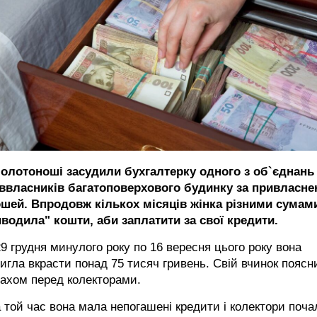
Золотоноші засудили бухгалтерку одного з об`єднань
іввласників багатоповерхового будинку за привласне
ошей. Впродовж кількох місяців жінка різними сумам
иводила" кошти, аби заплатити за свої кредити.
29 грудня минулого року по 16 вересня цього року вона
игла вкрасти понад 75 тисяч гривень. Свій вчинок поясн
ахом перед колекторами.
 той час вона мала непогашені кредити і колектори поча