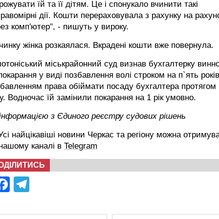
рожувати їй та її дітям. Це і спонукало вчинити такі
равомірні дії. Кошти перераховувала з рахунку на рахун
ез комп'ютер", - пишуть у вироку.
чинку жінка розкаялася. Вкрадені кошти вже повернула.
отоніський міськрайонний суд визнав бухгалтерку винн
покарання у виді позбавлення волі строком на п`ять років
бавленням права обіймати посаду бухгалтера протягом 
у. Водночас їй замінили покарання на 1 рік умовно.
інформацією з Єдиного реєстру судових рішень
сі найцікавіші новини Черкас та регіону можна отримув
 нашому каналі в
Telegram
ОДІЛИТИСЬ
Facebook
Telegram