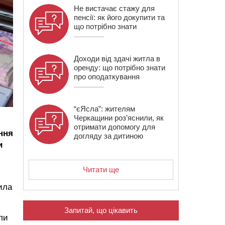
Не вистачає стажу для
пенсії: як його докупити та
що потрібно знати
Доходи від здачі житла в
оренду: що потрібно знати
про оподаткування
“єЯсла”: жителям
Черкащини роз’яснили, як
отримати допомогу для
ння
догляду за дитиною
и
Читати ще
ила
Запитай, що цікавить
ли