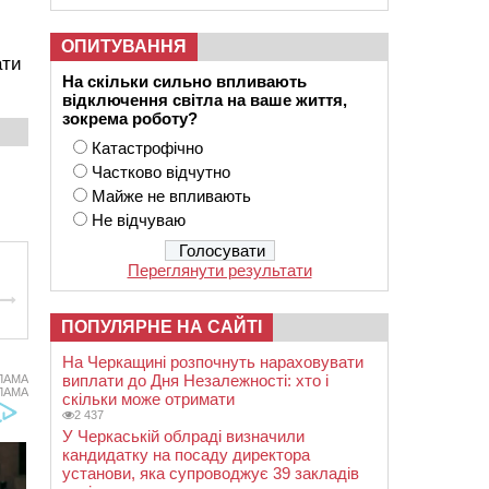
ОПИТУВАННЯ
ати
На скільки сильно впливають
відключення світла на ваше життя,
зокрема роботу?
Катастрофічно
Частково відчутно
Майже не впливають
Не відчуваю
Переглянути результати
ПОПУЛЯРНЕ НА САЙТІ
На Черкащині розпочнуть нараховувати
виплати до Дня Незалежності: хто і
ЛАМА
ЛАМА
скільки може отримати
2 437
У Черкаській облраді визначили
кандидатку на посаду директора
установи, яка супроводжує 39 закладів