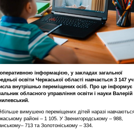
 оперативною інформацією, у закладах загальної
едньої освіти Черкаської області навчається 3 147 уч
числа внутрішньо переміщених осіб. Про це інформує
чальник обласного управління освіти і науки Валерій
нилевський.
йбільше вимушено переміщених дітей наразі навчаються
каському районі – 1 105. У Звенигородському – 988,
нському– 713 та Золотоніському – 334.