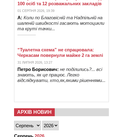
100 осіб та 12 розважальних закладів
01 СЕРПНЯ 2026, 19:39
А:
Коли по Благовісній та Надпільній на
шаленій швидкості гасають мотоцикли
та круті тачки...
“Туалетна схема” не спрацювала:
Черкасам повернули майже 2 га землі
31 ЛИПНЯ 2026, 13:27
Петро Борисович:
не поділились?... всі
знають, як це працює. Легко
відслідкувати, хто,як,якими рішеннями...
АРХІВ НОВИН
Серпень
2026