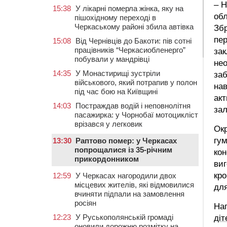
– Н
15:38
У лікарні померла жінка, яку на
об
пішохідному переході в
Черкаському районі збила автівка
Збр
пер
15:08
Від Чернівців до Бакоти: пів сотні
працівників “Черкасиобленерго”
зак
побували у мандрівці
нео
14:35
У Монастирищі зустріли
заб
військового, який потрапив у полон
нав
під час бою на Київщині
акт
14:03
Постраждав водій і неповнолітня
зал
пасажирка: у Чорнобаї мотоцикліст
врізався у легковик
Окр
гум
13:30
Раптово помер: у Черкасах
попрощалися із 35-річним
кон
прикордонником
ви
кро
12:59
У Черкасах нагородили двох
місцевих жителів, які відмовилися
для
вчиняти підпали на замовлення
росіян
На
12:23
У Руськополянській громаді
діт
оновили дорожню розмітку на