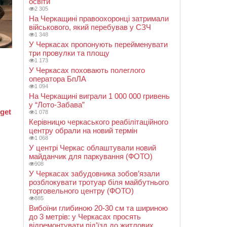
освіти
2 305
На Черкащині правоохоронці затримали
військового, який перебував у СЗЧ
1 348
У Черкасах пропонують перейменувати
три провулки та площу
1 173
У Черкасах поховають полеглого
оператора БпЛА
1 094
На Черкащині виграли 1 000 000 гривень
у “Лото-Забава”
1 078
Керівницю черкаського реабілітаційного
центру обрали на новий термін
1 068
У центрі Черкас облаштували новий
майданчик для паркування (ФОТО)
908
У Черкасах забудовника зобов’язали
розблокувати тротуар біля майбутнього
торговельного центру (ФОТО)
885
Вибоїни глибиною 20-30 см та шириною
до 3 метрів: у Черкасах просять
відремонтувати під’їзд до житлових