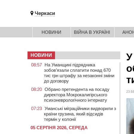
Черкаси
НОВИНИ
ВІЙНА В УКРАЇНІ
АНО
У
НОВИНИ
08:57
На Уманщині підрядника
о
зобов’язали сплатити понад 670
тис грн штрафу за незаконні зміни
т
до договору
08:20
Обрано претендента на посаду
23 Б
директора Мокрокалигірського
психоневрологічного інтернату
07:23
Уманські міграційники видворили з
країни грузина, який відсидів
термін у колонії
05 СЕРПНЯ 2026, СЕРЕДА