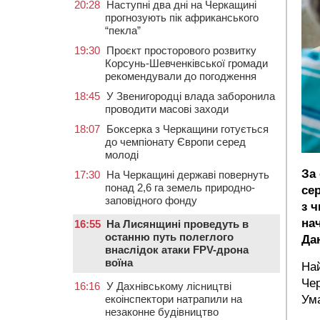
20:28
Наступні два дні на Черкащині
прогнозують пік африканського
“пекла”
19:30
Проєкт просторового розвитку
Корсунь-Шевченківської громади
рекомендували до погодження
18:45
У Звенигородці влада заборонила
проводити масові заходи
18:07
Боксерка з Черкащини готується
до чемпіонату Європи серед
молоді
За
17:30
На Черкащині державі повернуть
понад 2,6 га земель природно-
сер
заповідного фонду
з 
на
16:55
На Лисянщині проведуть в
останню путь полеглого
Да
внаслідок атаки FPV-дрона
воїна
На
Чер
16:16
У Дахнівському лісництві
Ума
екоінспектори натрапили на
незаконне будівництво