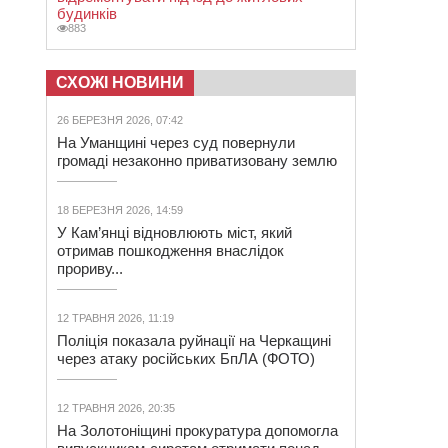
будинків
883
СХОЖІ НОВИНИ
26 БЕРЕЗНЯ 2026, 07:42
На Уманщині через суд повернули
громаді незаконно приватизовану землю
18 БЕРЕЗНЯ 2026, 14:59
У Кам’янці відновлюють міст, який
отримав пошкодження внаслідок
прориву...
12 ТРАВНЯ 2026, 11:19
Поліція показала руйнації на Черкащині
через атаку російських БпЛА (ФОТО)
12 ТРАВНЯ 2026, 20:35
На Золотоніщині прокуратура допомогла