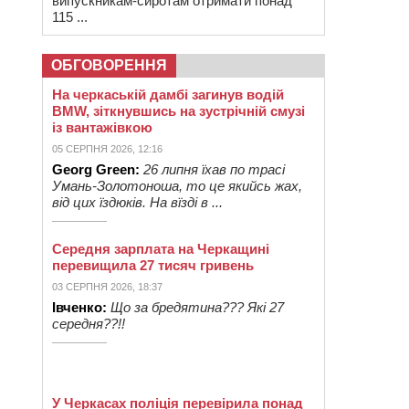
випускникам-сиротам отримати понад
115 ...
ОБГОВОРЕННЯ
На черкаській дамбі загинув водій
BMW, зіткнувшись на зустрічній смузі
із вантажівкою
05 СЕРПНЯ 2026, 12:16
Georg Green:
26 липня їхав по трасі
Умань-Золотоноша, то це якийсь жах,
від цих їздюків. На вїзді в ...
Середня зарплата на Черкащині
перевищила 27 тисяч гривень
03 СЕРПНЯ 2026, 18:37
Івченко:
Що за бредятина??? Які 27
середня??!!
У Черкасах поліція перевірила понад