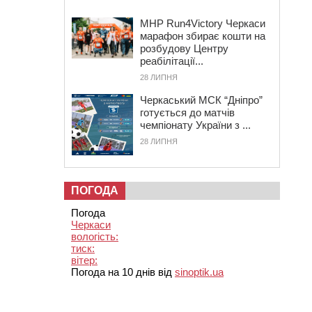
MHP Run4Victory Черкаси
марафон збирає кошти на
розбудову Центру
реабілітації...
28 ЛИПНЯ
Черкаський МСК “Дніпро”
готується до матчів
чемпіонату України з ...
28 ЛИПНЯ
ПОГОДА
Погода
Черкаси
вологість:
тиск:
вітер:
Погода на 10 днів від
sinoptik.ua