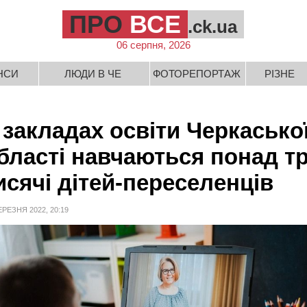
ПРО
ВСЕ
.ck.ua
06 серпня, 2026
НСИ
ЛЮДИ В ЧЕ
ФОТОРЕПОРТАЖ
РІЗНЕ
 закладах освіти Черкасько
бласті навчаються понад т
исячі дітей-переселенців
ЕРЕЗНЯ 2022, 20:19