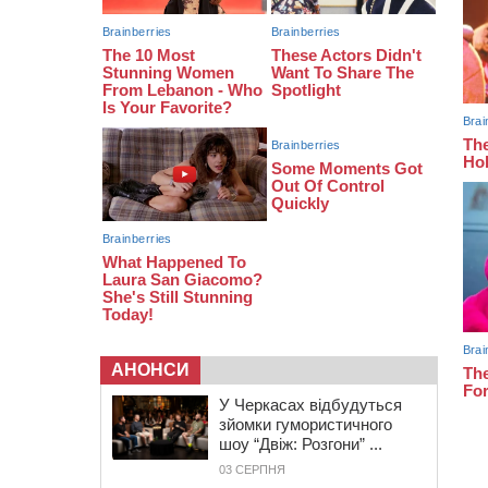
08:11
Вчителька зі Сміли увійшла до
півфіналу Global Teacher Prize
Ukraine 2026
07:29
По 5 тисяч гривень на підготовку
до школи: як оформити “Пакунок
школяра”
АНОНСИ
У Черкасах відбудуться
зйомки гумористичного
шоу “Двіж: Розгони” ...
03 СЕРПНЯ