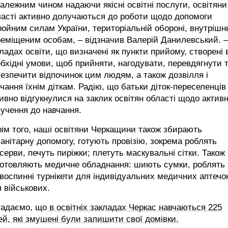
алежним чином надаючи якісні освітні послуги, освітяни
ласті активно долучаються до роботи щодо допомоги
ойним силам України, територіальній обороні, внутрішн
еміщеним особам, – відзначив Валерій Данилевський. –
ладах освіти, що визначені як пункти прийому, створені 
бхідні умови, щоб прийняти, нагодувати, перевдягнути 
езпечити відпочинок цим людям, а також дозвілля і
чання їхнім діткам. Радію, що батьки діток-переселенців
ивно відгукнулися на заклик освітян області щодо актив
учення до навчання.
ім того, наші освітяни Черкащини також збирають
анітарну допомогу, готують провізію, зокрема роблять
серви, печуть пиріжки; плетуть маскувальні сітки. Також
готовляють медичне обладнання: шиють сумки, роблять
воспинні турнікети для індивідуальних медичних аптечо
 військових.
гадаємо, що
в освітніх закладах Черкас навчаються 225
ей, які змушені були залишити свої домівки.