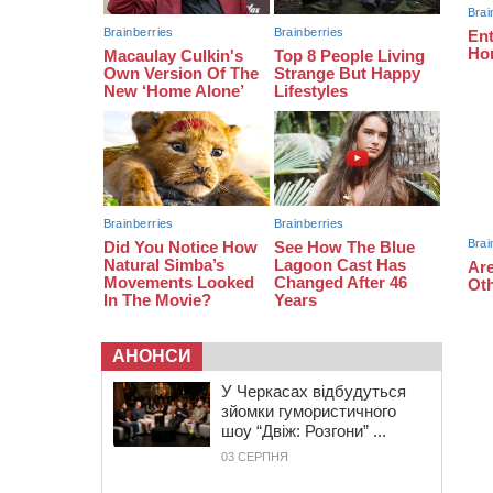
09:13
У Черкасах 18-річний хлопець
поранив себе ножем у відділенні
пошти
08:50
Керівницю черкаського
реабілітаційного центру обрали на
новий термін
АНОНСИ
У Черкасах відбудуться
зйомки гумористичного
шоу “Двіж: Розгони” ...
03 СЕРПНЯ