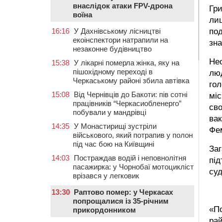
внаслідок атаки FPV-дрона
Гри
воїна
лиш
под
16:16
У Дахнівському лісництві
екоінспектори натрапили на
зна
незаконне будівництво
Не
15:38
У лікарні померла жінка, яку на
пішохідному переході в
люд
Черкаському районі збила автівка
гол
15:08
Від Чернівців до Бакоти: пів сотні
міс
працівників “Черкасиобленерго”
сво
побували у мандрівці
вак
14:35
У Монастирищі зустріли
Фем
військового, який потрапив у полон
під час бою на Київщині
За
14:03
Постраждав водій і неповнолітня
під
пасажирка: у Чорнобаї мотоцикліст
суд
врізався у легковик
13:30
Раптово помер: у Черкасах
попрощалися із 35-річним
«По
прикордонником
рай