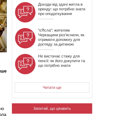
Доходи від здачі житла в
оренду: що потрібно знати
про оподаткування
“єЯсла”: жителям
Черкащини роз’яснили, як
отримати допомогу для
догляду за дитиною
Не вистачає стажу для
пенсії: як його докупити та
що потрібно знати
ише
Читати ще
но
Запитай, що цікавить
ола