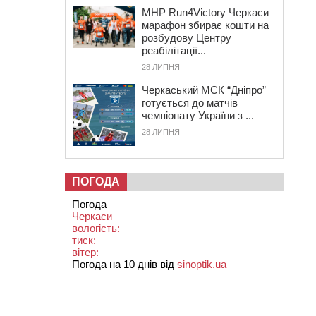
MHP Run4Victory Черкаси
марафон збирає кошти на
розбудову Центру
реабілітації...
28 ЛИПНЯ
Черкаський МСК “Дніпро”
готується до матчів
чемпіонату України з ...
28 ЛИПНЯ
ПОГОДА
Погода
Черкаси
вологість:
тиск:
вітер:
Погода на 10 днів від
sinoptik.ua