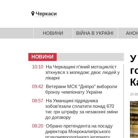
Черкаси
НОВИНИ
ВІЙНА В УКРАЇНІ
АНО
У
НОВИНИ
10:10
На Черкащині п’яний мотоцикліст
г
зіткнувся з мопедом: двоє людей у
лікарні
К
09:42
Ветерани МСК “Дніпро” вибороли
бронзу чемпіонату України
29 В
08:57
На Уманщині підрядника
зобов’язали сплатити понад 670
тис грн штрафу за незаконні зміни
до договору
08:20
Обрано претендента на посаду
директора Мокрокалигірського
психоневрологічного інтернату