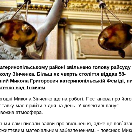
Катеринопільському районі звільнено голову райсуду
колу Зінченка. Більш як чверть століття віддав 58-
чний Микола Григорович катеринопільській Феміді, п
стечко над Тікичем
.
годні Микола Зінченко ще на роботі. Постанова про його
ставку має прийти з дня на день. У колективі панує
ивожна атмосфера.
сі ми самі писали заяви про звільнення, адже це пов`яза
пожиттєвим матеріальним забезпеченням, - пояснює Мик