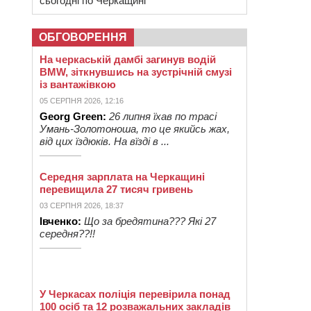
сьогодні по Черкащині
ОБГОВОРЕННЯ
На черкаській дамбі загинув водій
BMW, зіткнувшись на зустрічній смузі
із вантажівкою
05 СЕРПНЯ 2026, 12:16
Georg Green:
26 липня їхав по трасі
Умань-Золотоноша, то це якийсь жах,
від цих їздюків. На вїзді в ...
Середня зарплата на Черкащині
перевищила 27 тисяч гривень
03 СЕРПНЯ 2026, 18:37
Івченко:
Що за бредятина??? Які 27
середня??!!
У Черкасах поліція перевірила понад
100 осіб та 12 розважальних закладів