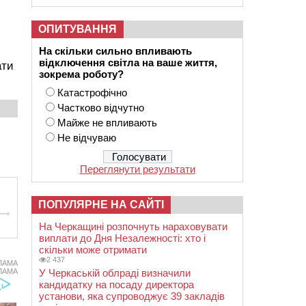
ОПИТУВАННЯ
На скільки сильно впливають
відключення світла на ваше життя,
ати
зокрема роботу?
Катастрофічно
Частково відчутно
Майже не впливають
Не відчуваю
Переглянути результати
ПОПУЛЯРНЕ НА САЙТІ
На Черкащині розпочнуть нараховувати
виплати до Дня Незалежності: хто і
скільки може отримати
2 437
ЛАМА
ЛАМА
У Черкаській облраді визначили
кандидатку на посаду директора
установи, яка супроводжує 39 закладів