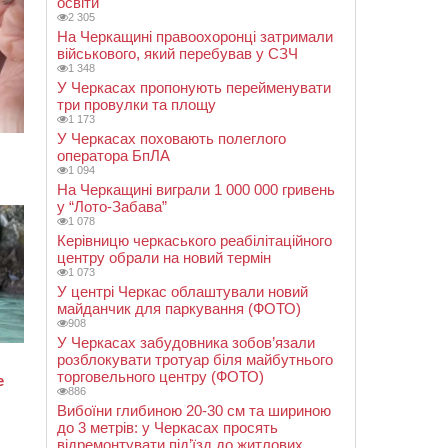
освіти
2 305
На Черкащині правоохоронці затримали
військового, який перебував у СЗЧ
1 348
У Черкасах пропонують перейменувати
три провулки та площу
1 173
У Черкасах поховають полеглого
оператора БпЛА
1 094
На Черкащині виграли 1 000 000 гривень
у “Лото-Забава”
1 078
Керівницю черкаського реабілітаційного
центру обрали на новий термін
1 073
У центрі Черкас облаштували новий
майданчик для паркування (ФОТО)
908
У Черкасах забудовника зобов’язали
розблокувати тротуар біля майбутнього
торговельного центру (ФОТО)
886
Вибоїни глибиною 20-30 см та шириною
до 3 метрів: у Черкасах просять
відремонтувати під’їзд до житлових