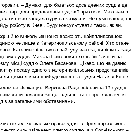
горович. – Думаю, для багатьох досвідчених суддів це
е старт для продовження судової практики. Маю намір
авати свою кандидатуру на конкурси. Не сумніваюся, щ
йду роботу в Києві. Буду консультувати таких, як ви.
офіційно Миколу Зінченка вважають найвпливовішою
иною не лише в Катеринопільському районі. Хто стане
овою Катеринопільського райсуду завтра, вирішить рад
цевих суддів. Микола Григорович хотів би бачити на
єму місці суддю Олега Баранова. Цікаво, що на давню
антну посаду одного з катеринопільських представників
іди цими днями прибуде київська суддя Наталія Кошіл
галом
на Черкащині Верховна Рада звільнила 19 суддів,
тримавши подання Вищої ради юстиції про звільнення
дів за загальними обставинами.
чистили» і черкаське правосуддя: з Придніпровського
онного суду звільнено одного суддю, а з Соснівського –