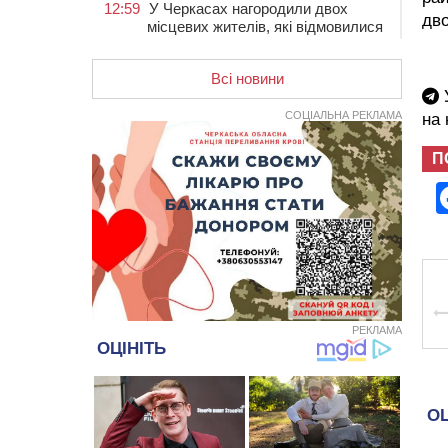
12:59
У Черкасах нагородили двох
дво
місцевих жителів, які відмовилися
вчиняти підпали на замовлення
росіян
Всі новини
12:23
У Руськополянській громаді
У
оновили дорожню розмітку на
СОЦІАЛЬНА РЕКЛАМА
на
центральних вулицях (ФОТО)
П
11:48
На черкаській дамбі загинув
водій BMW, зіткнувшись на
зустрічній смузі із вантажівкою
11:14
Збитки понад 100 тисяч гривень:
на Золотоніщині правоохоронці
виявили 700 метрів
браконьєрських сіток
10:33
У Черкасах легковик зіткнувся із
вантажівкою й “відлетів” у стіну:
РЕКЛАМА
постраждав підліток
09:49
ДНК-експертиза через 21 місяць
підтвердила загибель захисника
зі Сміли