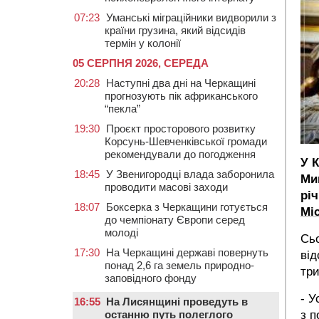
07:23
Уманські міграційники видворили з
країни грузина, який відсидів
термін у колонії
05 СЕРПНЯ 2026, СЕРЕДА
20:28
Наступні два дні на Черкащині
прогнозують пік африканського
“пекла”
19:30
Проєкт просторового розвитку
Корсунь-Шевченківської громади
рекомендували до погодження
У 
18:45
У Звенигородці влада заборонила
Ми
проводити масові заходи
рі
18:07
Боксерка з Черкащини готується
Мі
до чемпіонату Європи серед
молоді
Сьо
17:30
На Черкащині державі повернуть
від
понад 2,6 га земель природно-
тр
заповідного фонду
- У
16:55
На Лисянщині проведуть в
з 
останню путь полеглого