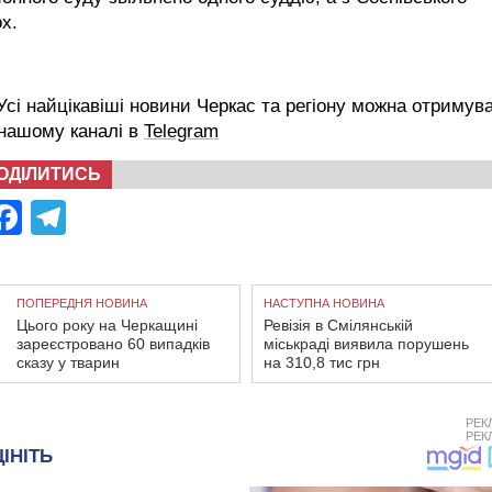
х.
сі найцікавіші новини Черкас та регіону можна отримув
 нашому каналі в
Telegram
ОДІЛИТИСЬ
Facebook
Telegram
ПОПЕРЕДНЯ НОВИНА
НАСТУПНА НОВИНА
Цього року на Черкащині
Ревізія в Смілянській
зареєстровано 60 випадків
міськраді виявила порушень
сказу у тварин
на 310,8 тис грн
РЕК
РЕК