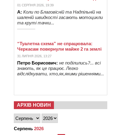
01 СЕРПНЯ 2026, 19:39
А:
Коли по Благовісній та Надпільній на
шаленій швидкості гасають мотоцикли
та круті тачки...
“Туалетна схема” не спрацювала:
Черкасам повернули майже 2 га землі
31 ЛИПНЯ 2026, 13:27
Петро Борисович:
не поділились?... всі
знають, як це працює. Легко
відслідкувати, хто,як,якими рішеннями...
АРХІВ НОВИН
Серпень
2026