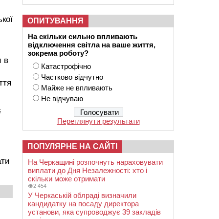
ької
ОПИТУВАННЯ
На скільки сильно впливають
відключення світла на ваше життя,
зокрема роботу?
и в
Катастрофічно
Частково відчутно
ття
Майже не впливають
Не відчуваю
й
Переглянути результати
ПОПУЛЯРНЕ НА САЙТІ
ати
На Черкащині розпочнуть нараховувати
виплати до Дня Незалежності: хто і
скільки може отримати
2 454
У Черкаській облраді визначили
кандидатку на посаду директора
установи, яка супроводжує 39 закладів