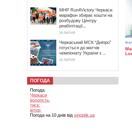
MHP Run4Victory Черкаси
марафон збирає кошти на
розбудову Центру
реабілітації...
28 ЛИПНЯ
Черкаський МСК “Дніпро”
готується до матчів
чемпіонату України з ...
28 ЛИПНЯ
ПОГОДА
Погода
Черкаси
вологість:
тиск:
вітер:
Погода на 10 днів від
sinoptik.ua