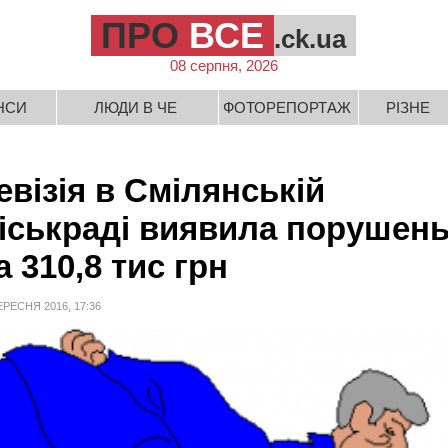
ПРО
ВСЕ
.ck.ua
08 серпня, 2026
НСИ
ЛЮДИ В ЧЕ
ФОТОРЕПОРТАЖ
РІЗНЕ
евізія в Смілянській
іськраді виявила порушен
а 310,8 тис грн
ЕРЕСНЯ 2016, 17:36