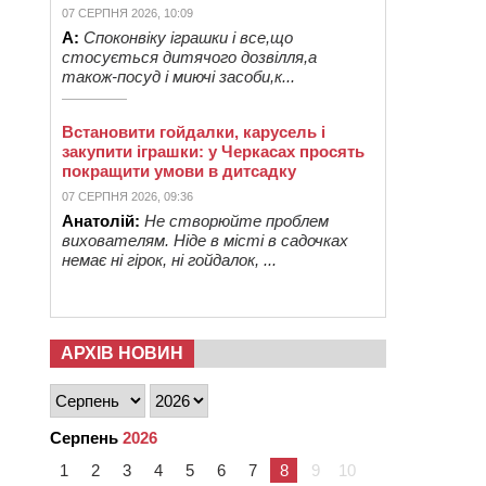
07 СЕРПНЯ 2026, 10:09
А:
Споконвіку іграшки і все,що
стосується дитячого дозвілля,а
також-посуд і миючі засоби,к...
Встановити гойдалки, карусель і
закупити іграшки: у Черкасах просять
покращити умови в дитсадку
07 СЕРПНЯ 2026, 09:36
Анатолій:
Не створюйте проблем
вихователям. Ніде в місті в садочках
немає ні гірок, ні гойдалок, ...
АРХІВ НОВИН
Серпень
2026
1
2
3
4
5
6
7
8
9
10