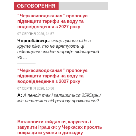
ОБГОВОРЕННЯ
“Черкасиводоканал” пропонує
підвищити тарифи на воду та
водовідведення з 2027 року
07 СЕРПНЯ 2026, 14:57
Чорнобаївець:
якщо гривня піде в
круте піке, то не врятують ці
підвищення жоден тариф- підвищений
чи ...
“Черкасиводоканал” пропонує
підвищити тарифи на воду та
водовідведення з 2027 року
07 СЕРПНЯ 2026, 10:56
А:
А пенсія так і залишиться 2595грн./
міс.незалежно від регіону проживання?
Встановити гойдалки, карусель і
закупити іграшки: у Черкасах просять
покращити умови в дитсадку