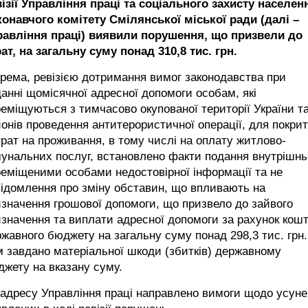
ізії Управління праці та соціального захисту населен
конавчого комітету Смілянської міської ради (далі –
равління праці) виявили порушення, що призвели до
ат, на загальну суму понад 310,8 тис. грн.
рема, ревізією дотримання вимог законодавства при
анні щомісячної адресної допомоги особам, які
еміщуються з тимчасово окупованої території України т
онів проведення антитерористичної операції, для покри
рат на проживання, в тому числі на оплату житлово-
унальних послуг, встановлено факти подання внутрішнь
еміщеними особами недостовірної інформації та не
ідомлення про зміну обставин, що впливають на
значення грошової допомоги, що призвело до зайвого
значення та виплати адресної допомоги за рахунок кошт
жавного бюджету на загальну суму понад 298,3 тис. грн.
 завдано матеріальної шкоди (збитків) державному
жету на вказану суму.
адресу Управління праці направлено вимоги щодо усун