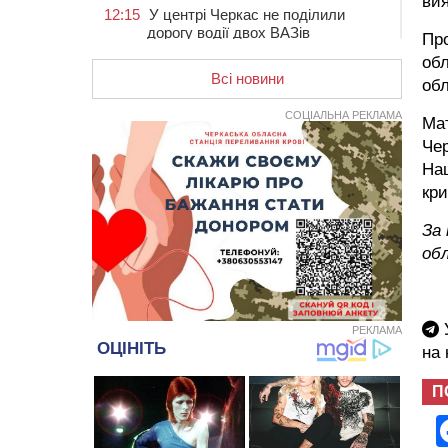
вия
12:15
У центрі Черкас не поділили
дорогу водії двох ВАЗів
Про
11:29
У Черкасах до середини серпня
обл
обмежать рух транспорту на трьох
Всі новини
обл
вулицях
СОЦІАЛЬНА РЕКЛАМА
Мат
10:54
На Черкащині кількість укриттів
збільшилась уп’ятеро з початку
Чер
повномасштабної війни
Нац
10:15
У Черкасах водій Audi Q5
кри
спричинив аварію, не пропустивши
інший кросовер
За 
об
09:42
“Черкасиводоканал” пропонує
підвищити тарифи на воду та
водовідведення з 2027 року
09:08
Встановити гойдалки, карусель і
У
РЕКЛАМА
закупити іграшки: у Черкасах
на
просять покращити умови в
дитсадку
П
08:22
“На щиті” у Чорнобаївську
громаду повертається полеглий