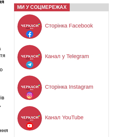
ня
МИ У СОЦМЕРЕЖАХ
Сторінка Facebook
а
ття
Канал у Telegram
о
Сторінка Instagram
ів
,
Канал YouTube
ення