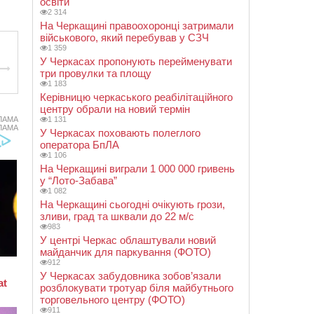
освіти
2 314
На Черкащині правоохоронці затримали
військового, який перебував у СЗЧ
1 359
У Черкасах пропонують перейменувати
три провулки та площу
1 183
Керівницю черкаського реабілітаційного
центру обрали на новий термін
ЛАМА
1 131
ЛАМА
У Черкасах поховають полеглого
оператора БпЛА
1 106
На Черкащині виграли 1 000 000 гривень
у “Лото-Забава”
1 082
На Черкащині сьогодні очікують грози,
зливи, град та шквали до 22 м/с
983
У центрі Черкас облаштували новий
майданчик для паркування (ФОТО)
912
У Черкасах забудовника зобов’язали
розблокувати тротуар біля майбутнього
торговельного центру (ФОТО)
911