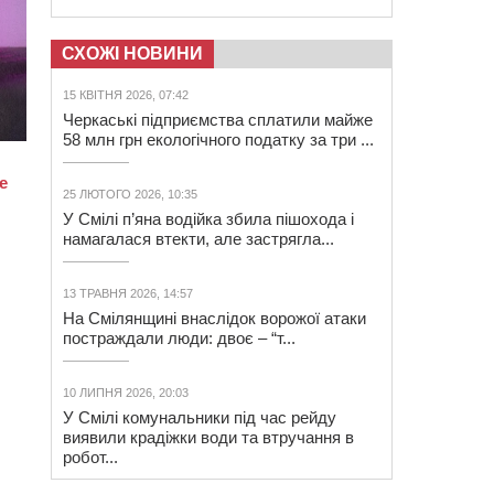
СХОЖІ НОВИНИ
15 КВІТНЯ 2026, 07:42
Черкаські підприємства сплатили майже
58 млн грн екологічного податку за три ...
25 ЛЮТОГО 2026, 10:35
У Смілі п’яна водійка збила пішохода і
намагалася втекти, але застрягла...
13 ТРАВНЯ 2026, 14:57
На Смілянщині внаслідок ворожої атаки
постраждали люди: двоє – “т...
10 ЛИПНЯ 2026, 20:03
У Смілі комунальники під час рейду
виявили крадіжки води та втручання в
робот...