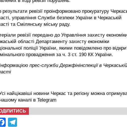
влених в ході ревізії порушень.
 результати ревізії проінформовано прокуратуру Черкас
асті, управління Служби безпеки України в Черкаській
асті та Смілянську міську раду.
еріали ревізії передано до Управління захисту економік
каській області Департаменту захисту економіки
іональної поліції України, якими повідомлено про відкри
мінального провадження за ч. 3 ст. 190 КК України.
інформацією прес-служби Держфінінспекції в Черкаські
ласті
сі найцікавіші новини Черкас та регіону можна отримув
 нашому каналі в
Telegram
ОДІЛИТИСЬ
Facebook
Telegram