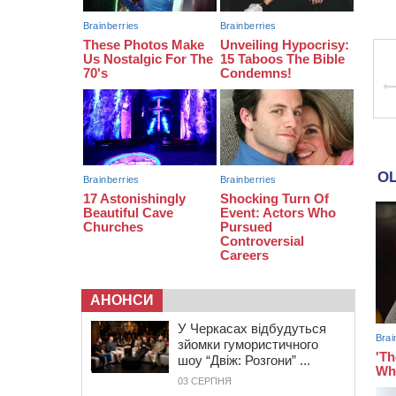
біля Кліщіївки воїн
07:30
Понад 968 мільйонів гривень
земельного податку сплатили на
Черкащині
06 СЕРПНЯ 2026, ЧЕТВЕР
21:13
Вісім медалей, з яких чотири
золоті: черкаські спортсмени
тріумфували на чемпіонаті України
АНОНСИ
У Черкасах відбудуться
зйомки гумористичного
шоу “Двіж: Розгони” ...
03 СЕРПНЯ