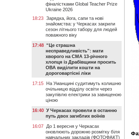
фіналістками Global Teacher Prize
Ukraine 2026
18:23
Зарядка, йога, сапи та нові
знайомства: у Черкасах закрили
сезон літнього табору для людей
поважного віку
17:48
“Це страшна
несправедливість”: мати
хворого на СМА 13-річного
хлопця із Драбівщини просить
ОВА виділити кошти на
дороговартісні ліки
17:15
На Уманщині судитимуть колишню
очільницю відділу освіти через
закупівлю електрики за завищеною
ціною
16:40
У Черкасах провели в останню
путь двох загиблих воїнів
16:07
До 1 вересня у Черкасах
оновлюють дорожню розмітку біля
Фах
навчальних закладів (ФОТОФАКТ)