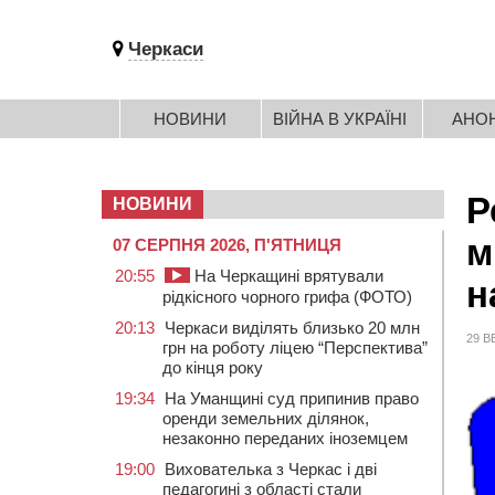
Черкаси
НОВИНИ
ВІЙНА В УКРАЇНІ
АНО
Р
НОВИНИ
м
07 СЕРПНЯ 2026, П'ЯТНИЦЯ
20:55
На Черкащині врятували
н
рідкісного чорного грифа (ФОТО)
20:13
Черкаси виділять близько 20 млн
29 В
грн на роботу ліцею “Перспектива”
до кінця року
19:34
На Уманщині суд припинив право
оренди земельних ділянок,
незаконно переданих іноземцем
19:00
Вихователька з Черкас і дві
педагогині з області стали