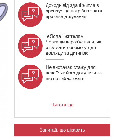
Доходи від здачі житла в
оренду: що потрібно знати
про оподаткування
“єЯсла”: жителям
Черкащини роз’яснили, як
отримати допомогу для
догляду за дитиною
Не вистачає стажу для
пенсії: як його докупити та
що потрібно знати
Читати ще
Запитай, що цікавить