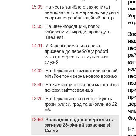
рев
15:39
На честь загиблого захисника і
ви
чемпіона світу в Черкасах відкрили
Уп
спортивно-реабілітаційний центр
втр
15:05
На Звенигородщині, попри
заборону міськради, проведуть
Зок
“Ше.Fest”
над
14:31
У Каневі аномальна спека
пер
призвела до перебоїв у роботі
рай
електромереж та комунальних
вит
служб
ком
14:02
На Черкащині намолотили перший
пер
мільйон тонн зерна нового врожаю
пов
13:40
На Кам’янщині сталася масштабна
при
пожежа сміттєзвалища
при
13:26
На Черкащині сьогодні очікують
дер
грози, зливи, град та шквали до 22
м/с
чим
бюд
12:50
Внаслідок падіння вертольота
загинув 28-річний захисник зі
На 
Сміли