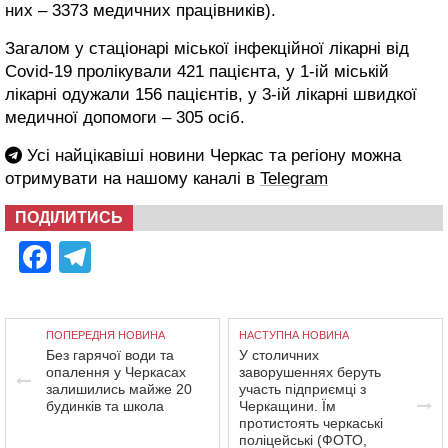
них – 3373 медичних працівників).
Загалом у стаціонарі міської інфекційної лікарні від
Covid-19 пролікували 421 пацієнта, у 1-ій міській
лікарні одужали 156 пацієнтів, у 3-ій лікарні швидкої
медичної допомоги – 305 осіб.
Усі найцікавіші новини Черкас та регіону можна
отримувати на нашому каналі в
Telegram
ПОДІЛИТИСЬ
Facebook
Telegram
ПОПЕРЕДНЯ НОВИНА
НАСТУПНА НОВИНА
Без гарячої води та
У столичних
опалення у Черкасах
заворушеннях беруть
залишились майже 20
участь підприємці з
будинків та школа
Черкащини. Їм
протистоять черкаські
поліцейські (ФОТО,