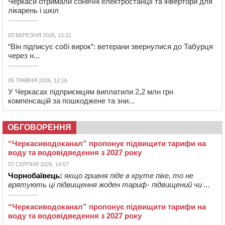
Черкаси отримали сонячні електростанції та інвертори для
лікарень і шкіл
03 БЕРЕЗНЯ 2026, 13:21
“Він підписує собі вирок”: ветерани звернулися до Табурця
через н...
05 ТРАВНЯ 2026, 12:16
У Черкасах підприємцям виплатили 2,2 млн грн
компенсацій за пошкоджене та зни...
ОБГОВОРЕННЯ
“Черкасиводоканал” пропонує підвищити тарифи на
воду та водовідведення з 2027 року
07 СЕРПНЯ 2026, 14:57
Чорнобаївець:
якщо гривня піде в круте піке, то не
врятують ці підвищення жоден тариф- підвищений чи ...
“Черкасиводоканал” пропонує підвищити тарифи на
воду та водовідведення з 2027 року