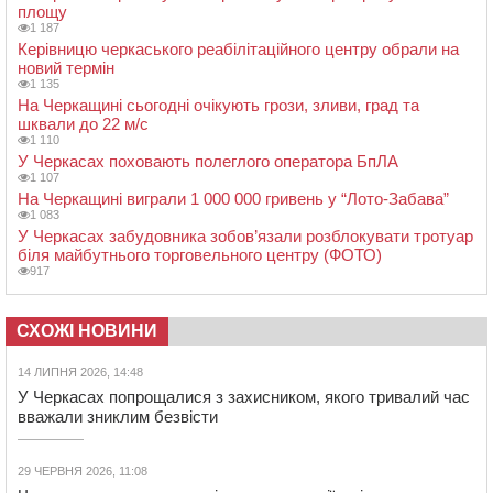
площу
1 187
Керівницю черкаського реабілітаційного центру обрали на
новий термін
1 135
На Черкащині сьогодні очікують грози, зливи, град та
шквали до 22 м/с
1 110
У Черкасах поховають полеглого оператора БпЛА
1 107
На Черкащині виграли 1 000 000 гривень у “Лото-Забава”
1 083
У Черкасах забудовника зобов’язали розблокувати тротуар
біля майбутнього торговельного центру (ФОТО)
917
СХОЖІ НОВИНИ
14 ЛИПНЯ 2026, 14:48
У Черкасах попрощалися з захисником, якого тривалий час
вважали зниклим безвісти
29 ЧЕРВНЯ 2026, 11:08