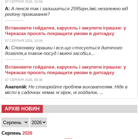
07 СЕРПНЯ 2026, 10:56
А:
А пенсія так і залишиться 2595грн./міс.незалежно від
регіону проживання?
Встановити гойдалки, карусель і закупити іграшки: у
Черкасах просять покращити умови в дитсадку
07 СЕРПНЯ 2026, 10:09
А:
Споконвіку іграшки і все,що стосується дитячого
дозвілля,а також-посуд і миючі засоби,к...
Встановити гойдалки, карусель і закупити іграшки: у
Черкасах просять покращити умови в дитсадку
07 СЕРПНЯ 2026, 09:36
Анатолій:
Не створюйте проблем вихователям. Ніде в
місті в садочках немає ні гірок, ні гойдалок, ...
АРХІВ НОВИН
Серпень
2026