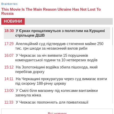
НОВИНИ
18:30
У Єрках прощатимуться з полеглим на Курщині
стрільцем ДШВ
17:29
Апеляційний суд підтвердив стягнення майже 250
тис. грн шкоди за незаконний вилов риби
16:07
У Черкасах за ніч виявили 15 порушників
комендантської години та 10 нетверезих водіїв
15:12
На Золотоніщині водійка збила пішохода, який
перебігав дорогу
14:11
На Черкащині прокуратура через суд вимагає взяти
під охорону 188-річну церкву
13:00
У Смілі біля магазину під колесами вантажівки
загинула жінка
11:33
У Черкасах пропонують для приватизації
п’ятиповерховий об’єкт у центрі міста
Всі новини
10:00
Не вистачає стажу для пенсії: як його докупити та що