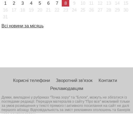
1
2
3
4
5
6
7
8
9
10
11
12
13
14
15
16
17
18
19
20
21
22
23
24
25
26
27
28
29
30
31
Всі новини за місяць
Корисні телефони
Зворотний зв’язок
Контакти
Рекламодавцям
Думки, викладені у рубриках "Точка зору" та "Блоги", можуть не збігатися із
поглядами редакції. Передрук матеріалів з сайту "Про все" можливий тільки
за умов розміщення у тексті прямого і активного посилання на сайт не далі
першого абзацу. Відповідальність за зміст рекламних оголошень та банерів
несе рекламодавець
© 2026, Всі права захищені