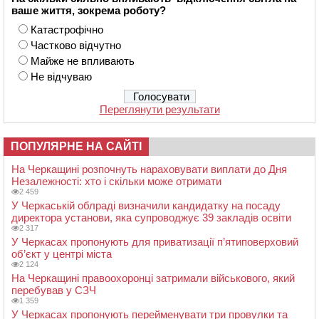
ваше життя, зокрема роботу?
Катастрофічно
Частково відчутно
Майже не впливають
Не відчуваю
Переглянути результати
ПОПУЛЯРНЕ НА САЙТІ
На Черкащині розпочнуть нараховувати виплати до Дня
Незалежності: хто і скільки може отримати
2 459
У Черкаській облраді визначили кандидатку на посаду
директора установи, яка супроводжує 39 закладів освіти
2 317
У Черкасах пропонують для приватизації п’ятиповерховий
об’єкт у центрі міста
2 124
На Черкащині правоохоронці затримали військового, який
перебував у СЗЧ
1 359
У Черкасах пропонують перейменувати три провулки та