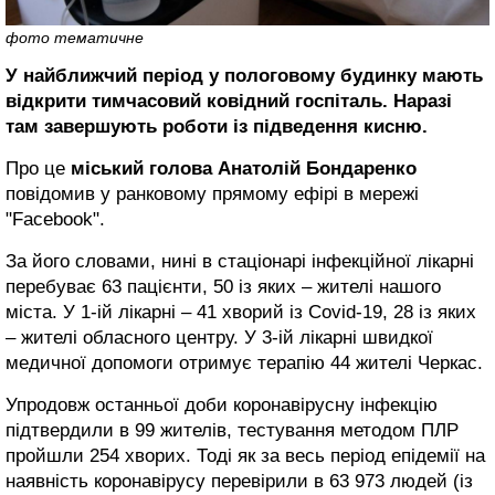
фото тематичне
У найближчий період у пологовому будинку мають
відкрити тимчасовий ковідний госпіталь. Наразі
там завершують роботи із підведення кисню.
Про це
міський голова Анатолій Бондаренко
повідомив у ранковому прямому ефірі в мережі
"Facebook".
За його словами, нині в стаціонарі інфекційної лікарні
перебуває 63 пацієнти, 50 із яких – жителі нашого
міста. У 1-ій лікарні – 41 хворий із Covid-19, 28 із яких
– жителі обласного центру. У 3-ій лікарні швидкої
медичної допомоги отримує терапію 44 жителі Черкас.
Упродовж останньої доби коронавірусну інфекцію
підтвердили в 99 жителів, тестування методом ПЛР
пройшли 254 хворих. Тоді як за весь період епідемії на
наявність коронавірусу перевірили в 63 973 людей (із