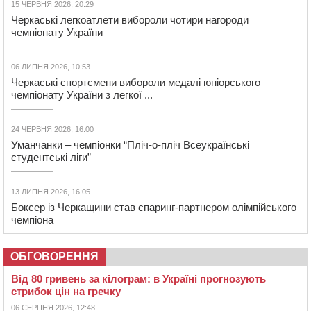
15 ЧЕРВНЯ 2026, 20:29
Черкаські легкоатлети вибороли чотири нагороди
чемпіонату України
06 ЛИПНЯ 2026, 10:53
Черкаські спортсмени вибороли медалі юніорського
чемпіонату України з легкої ...
24 ЧЕРВНЯ 2026, 16:00
Уманчанки – чемпіонки “Пліч-о-пліч Всеукраїнські
студентські ліги”
13 ЛИПНЯ 2026, 16:05
Боксер із Черкащини став спаринг-партнером олімпійського
чемпіона
ОБГОВОРЕННЯ
Від 80 гривень за кілограм: в Україні прогнозують
стрибок цін на гречку
06 СЕРПНЯ 2026, 12:48