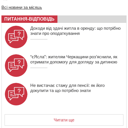
Всі новини за місяць
12:59
У Черкасах нагородили двох місцевих жителів, які
відмовилися вчиняти підпали на замовлення росіян
ПИТАННЯ-ВІДПОВІДЬ
12:23
У Руськополянській громаді оновили дорожню
розмітку на центральних вулицях (ФОТО)
Доходи від здачі житла в оренду: що потрібно
знати про оподаткування
“єЯсла”: жителям Черкащини роз’яснили, як
отримати допомогу для догляду за дитиною
Не вистачає стажу для пенсії: як його
докупити та що потрібно знати
Читати ще