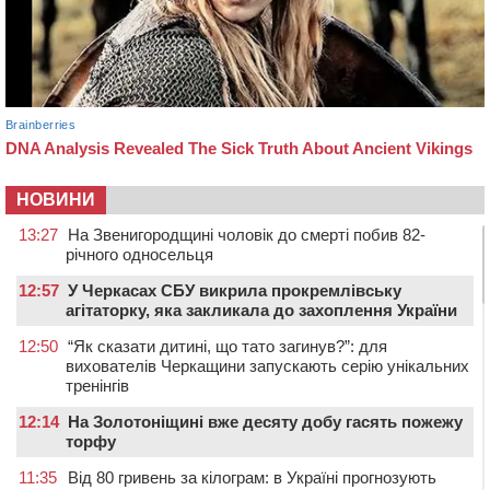
НОВИНИ
13:27
На Звенигородщині чоловік до смерті побив 82-
річного односельця
12:57
У Черкасах СБУ викрила прокремлівську
агітаторку, яка закликала до захоплення України
12:50
“Як сказати дитині, що тато загинув?”: для
вихователів Черкащини запускають серію унікальних
тренінгів
12:14
На Золотоніщині вже десяту добу гасять пожежу
торфу
11:35
Від 80 гривень за кілограм: в Україні прогнозують