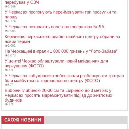
перебував у СЗЧ
1 349
У Черкасах пропонують перейменувати три провулки та
площу
1 174
У Черкасах поховають полеглого оператора БпЛА
1 095
Керівницю черкаського реабілітаційного центру обрали на
новий термін
1 092
На Черкащині виграли 1 000 000 гривень у “Лото-Забава”
1 078
У центрі Черкас облаштували новий майданчик для
паркування (ФОТО)
909
У Черкасах забудовника зобов’язали розблокувати тротуар
біля майбутнього торговельного центру (ФОТО)
897
Вибоїни глибиною 20-30 см та шириною до 3 метрів: у
Черкасах просять відремонтувати під’їзд до житлових
будинків
883
СХОЖІ НОВИНИ