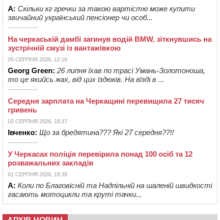
А:
Скільки кг гречки за такою вартістю може купити
звичайний український пенсіонер чи особ...
На черкаській дамбі загинув водій BMW, зіткнувшись на
зустрічній смузі із вантажівкою
05 СЕРПНЯ 2026, 12:16
Georg Green:
26 липня їхав по трасі Умань-Золотоноша,
то це якийсь жах, від цих їздюків. На вїзді в ...
Середня зарплата на Черкащині перевищила 27 тисяч
гривень
03 СЕРПНЯ 2026, 18:37
Івченко:
Що за бредятина??? Які 27 середня??!!
У Черкасах поліція перевірила понад 100 осіб та 12
розважальних закладів
01 СЕРПНЯ 2026, 19:39
А:
Коли по Благовісній та Надпільній на шаленій швидкості
гасають мотоцикли та круті тачки...