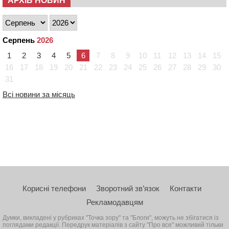
АРХІВ НОВИН
Серпень
2026
1
2
3
4
5
6
7
8
9
10
11
12
13
14
15
16
17
18
19
20
21
22
23
24
25
26
27
28
29
30
31
Всі новини за місяць
Корисні телефони
Зворотний зв’язок
Контакти
Рекламодавцям
Думки, викладені у рубриках "Точка зору" та "Блоги", можуть не збігатися із
поглядами редакції. Передрук матеріалів з сайту "Про все" можливий тільки