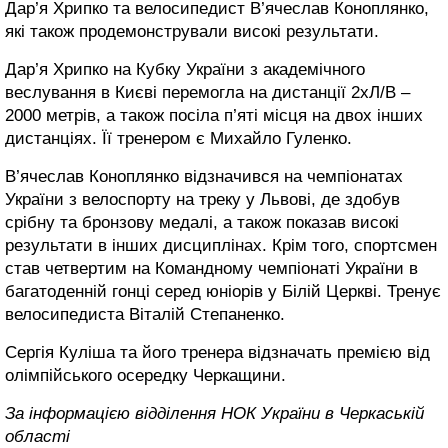
Дар’я Хрипко та велосипедист В’ячеслав Коноплянко,
які також продемонстрували високі результати.
Дар’я Хрипко на Кубку України з академічного
веслування в Києві перемогла на дистанції 2хЛ/В –
2000 метрів, а також посіла п’яті місця на двох інших
дистанціях. Її тренером є Михайло Гуленко.
В’ячеслав Коноплянко відзначився на чемпіонатах
України з велоспорту на треку у Львові, де здобув
срібну та бронзову медалі, а також показав високі
результати в інших дисциплінах. Крім того, спортсмен
став четвертим на Командному чемпіонаті України в
багатоденній гонці серед юніорів у Білій Церкві. Тренує
велосипедиста Віталій Степаненко.
Сергія Куліша та його тренера відзначать премією від
олімпійського осередку Черкащини.
За інформацією відділення НОК України в Черкаській
області