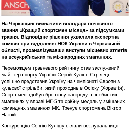
На Черкащині визначили володаря почесного
звання «Кращий спортсмен місяця» за підсумками
травня. Відповідне рішення ухвалила експертна
комісія при відділенні НОК України в Черкаській
області, проаналізувавши виступи місцевих атлетів
на всеукраїнських та міжнародних змаганнях.
Переможцем травневого рейтингу став заслужений
майстер спорту України Сергій Куліш. Стрілець
успішно представив Україну на чемпіонаті Європи з
кульової стрільби, який проходив в Осієку (Хорватія).
Спортсмен здобув бронзову нагороду в особистих
змаганнях у вправі МГ-5 та срібну медаль у змішаних
командних змаганнях МК. Тренує спортсмена Віктор
Нагній.
Конкуренцію Сергію Кулішу склали веслувальниця