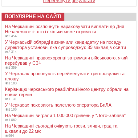
Переглянути результати
ПОПУЛЯРНЕ НА САЙТІ
На Черкащині розпочнуть нараховувати виплати до Дня
Незалежності: хто і скільки може отримати
2 454
У Черкаській облраді визначили кандидатку на посаду
директора установи, яка супроводжує 39 закладів освіти
2 314
На Черкащині правоохоронці затримали військового, який
перебував у СЗЧ
1 359
У Черкасах пропонують перейменувати три провулки та
площу
1 183
Керівницю черкаського реабілітаційного центру обрали на
новий термін
1 131
У Черкасах поховають полеглого оператора БпЛА
1 106
На Черкащині виграли 1 000 000 гривень у “Лото-Забава”
1 082
На Черкащині сьогодні очікують грози, зливи, град та
шквали до 22 м/с
964