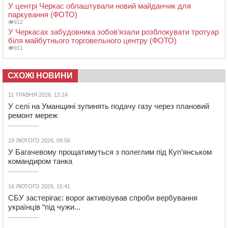
У центрі Черкас облаштували новий майданчик для
паркування (ФОТО)
912
У Черкасах забудовника зобов’язали розблокувати тротуар
біля майбутнього торговельного центру (ФОТО)
911
СХОЖІ НОВИНИ
11 ТРАВНЯ 2026, 12:24
У селі на Уманщині зупинять подачу газу через плановий
ремонт мереж
19 ЛЮТОГО 2026, 09:56
У Багачевому прощатимуться з полеглим під Куп’янськом
командиром танка
16 ЛЮТОГО 2026, 15:41
СБУ застерігає: ворог активізував спроби вербування
українців “під чужи...