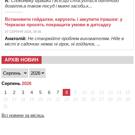
А:
Споконвіку іграшки і все,що стосується дитячого
дозвілля,а також-посуд і миючі засоби,к...
Встановити гойдалки, карусель і закупити іграшки: у
Черкасах просять покращити умови в дитсадку
07 СЕРПНЯ 2026, 09:36
Анатолій:
Не створюйте проблем вихователям. Ніде в
місті в садочках немає ні гірок, ні гойдалок, ...
АРХІВ НОВИН
Серпень
2026
1
2
3
4
5
6
7
8
9
10
11
12
13
14
15
16
17
18
19
20
21
22
23
24
25
26
27
28
29
30
31
Всі новини за місяць