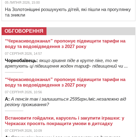
05 ЛИПНЯ 2026, 15:00
На Золотоніщині розшукують дітей, які пішли на прогулянку
та зникли
ОБГОВОРЕННЯ
“Черкасиводоканал” пропонує підвищити тарифи на
воду та водовідведення з 2027 року
07 СЕРПНЯ 2026, 14:57
Чорнобаївець:
якщо гривня піде в круте піке, то не
врятують ці підвищення жоден тариф- підвищений чи ...
“Черкасиводоканал” пропонує підвищити тарифи на
воду та водовідведення з 2027 року
07 СЕРПНЯ 2026, 10:56
А:
А пенсія так і залишиться 2595грн./міс.незалежно від
регіону проживання?
Встановити гойдалки, карусель і закупити іграшки: у
Черкасах просять покращити умови в дитсадку
07 СЕРПНЯ 2026, 10:09