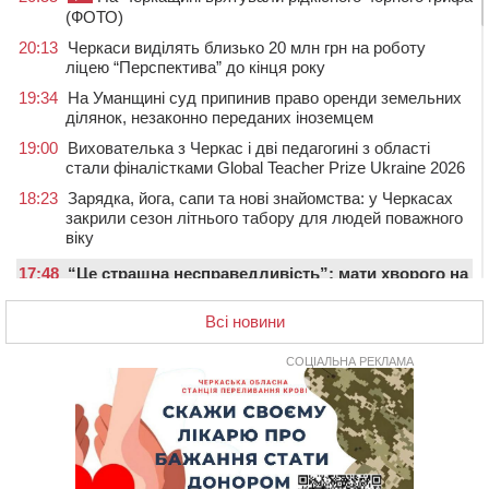
(ФОТО)
20:13
Черкаси виділять близько 20 млн грн на роботу
ліцею “Перспектива” до кінця року
19:34
На Уманщині суд припинив право оренди земельних
ділянок, незаконно переданих іноземцем
19:00
Вихователька з Черкас і дві педагогині з області
стали фіналістками Global Teacher Prize Ukraine 2026
18:23
Зарядка, йога, сапи та нові знайомства: у Черкасах
закрили сезон літнього табору для людей поважного
віку
17:48
“Це страшна несправедливість”: мати хворого на
СМА 13-річного хлопця із Драбівщини просить
ОВА виділити кошти на дороговартісні ліки
Всі новини
17:15
На Уманщині судитимуть колишню очільницю відділу
СОЦІАЛЬНА РЕКЛАМА
освіти через закупівлю електрики за завищеною
ціною
16:40
У Черкасах провели в останню путь двох
загиблих воїнів
16:07
До 1 вересня у Черкасах оновлюють дорожню