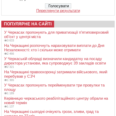
Переглянути результати
ПОПУЛЯРНЕ НА САЙТІ
У Черкасах пропонують для приватизації п’ятиповерховий
об’єкт у центрі міста
3 633
На Черкащині розпочнуть нараховувати виплати до Дня
Незалежності: хто і скільки може отримати
2 466
У Черкаській облраді визначили кандидатку на посаду
директора установи, яка супроводжує 39 закладів освіти
2 321
На Черкащині правоохоронці затримали військового, який
перебував у СЗЧ
1 365
У Черкасах пропонують перейменувати три провулки та
площу
1 189
Керівницю черкаського реабілітаційного центру обрали на
новий термін
1 137
На Черкащині сьогодні очікують грози, зливи, град та
шквали до 22 м/с