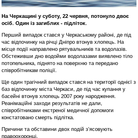
На Черкащині у суботу, 22 червня, потонуло двоє
осіб. Один із загиблих - підліток.
Перший випадок стався у Черкаському районі, де під
час відпочинку на річці Дніпро втонув хлопець. На
місце події направлено рятувальників та водолазів.
Обстеживши дно водойми водолазами виявлено тіло
потопельника, піднято на поверхню та передано
співробітникам поліції.
Ще один трагічний випадок стався на території однієї з
баз відпочинку міста Черкаси, де під час купання у
басейні втонув хлопець 2007 року народження.
Реанімаційні заходи результатів не дали,
співробітниками екстреної медичної допомоги
констатовано смерть підлітка.
Причини та обставини двох подій з’ясовують
правоохоронці.