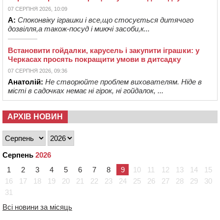
07 СЕРПНЯ 2026, 10:09
А:
Споконвіку іграшки і все,що стосується дитячого
дозвілля,а також-посуд і миючі засоби,к...
Встановити гойдалки, карусель і закупити іграшки: у
Черкасах просять покращити умови в дитсадку
07 СЕРПНЯ 2026, 09:36
Анатолій:
Не створюйте проблем вихователям. Ніде в
місті в садочках немає ні гірок, ні гойдалок, ...
АРХІВ НОВИН
Серпень
2026
1
2
3
4
5
6
7
8
9
10
11
12
13
14
15
16
17
18
19
20
21
22
23
24
25
26
27
28
29
30
31
Всі новини за місяць