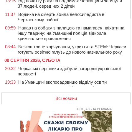
13:15
Від початку року на водоймах Черкащини загинули
37 людей, серед них 2 дітей
11:37
Водійка на смерть збила велосипедиста в
Черкаському районі
09:59
Напав на собаку з палицею та намагався наїхати на
іншу тварину: на Уманщині поліція відкрила
кримінальне провадження
08:44
Безкоштовне харчування, укриття та STEM: Черкаси
готують освітню галузь до нового навчального року
08 СЕРПНЯ 2026, СУБОТА
20:32
Черкаські вершники здобули нагороди української
першості
19:33
На Уманщині експосадовицю відділу освіти
судитимуть через завдані бюджету збитки
18:30
У Єрках прощатимуться з полеглим на Курщині
Всі новини
стрільцем ДШВ
СОЦІАЛЬНА РЕКЛАМА
17:29
Апеляційний суд підтвердив стягнення майже 250
тис. грн шкоди за незаконний вилов риби
16:07
У Черкасах за ніч виявили 15 порушників
комендантської години та 10 нетверезих водіїв