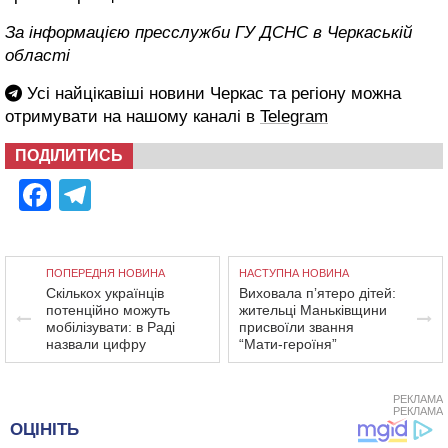
За інформацією пресслужби ГУ ДСНС в Черкаській
області
Усі найцікавіші новини Черкас та регіону можна
отримувати на нашому каналі в
Telegram
ПОДІЛИТИСЬ
Facebook
Telegram
ПОПЕРЕДНЯ НОВИНА
НАСТУПНА НОВИНА
Скількох українців
Виховала пʼятеро дітей:
потенційно можуть
жительці Маньківщини
мобілізувати: в Раді
присвоїли звання
назвали цифру
“Мати-героїня”
РЕКЛАМА
РЕКЛАМА