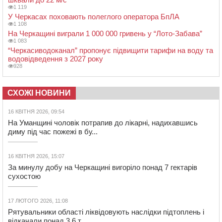
1 119
У Черкасах поховають полеглого оператора БпЛА
1 108
На Черкащині виграли 1 000 000 гривень у “Лото-Забава”
1 083
“Черкасиводоканал” пропонує підвищити тарифи на воду та
водовідведення з 2027 року
928
СХОЖІ НОВИНИ
16 КВІТНЯ 2026, 09:54
На Уманщині чоловік потрапив до лікарні, надихавшись
диму під час пожежі в бу...
16 КВІТНЯ 2026, 15:07
За минулу добу на Черкащині вигоріло понад 7 гектарів
сухостою
17 ЛЮТОГО 2026, 11:08
Рятувальники області ліквідовують наслідки підтоплень і
відкачали понад 3,6 т...