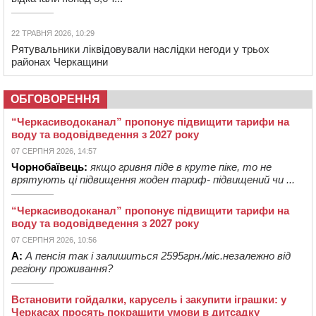
22 ТРАВНЯ 2026, 10:29
Рятувальники ліквідовували наслідки негоди у трьох
районах Черкащини
ОБГОВОРЕННЯ
“Черкасиводоканал” пропонує підвищити тарифи на
воду та водовідведення з 2027 року
07 СЕРПНЯ 2026, 14:57
Чорнобаївець:
якщо гривня піде в круте піке, то не
врятують ці підвищення жоден тариф- підвищений чи ...
“Черкасиводоканал” пропонує підвищити тарифи на
воду та водовідведення з 2027 року
07 СЕРПНЯ 2026, 10:56
А:
А пенсія так і залишиться 2595грн./міс.незалежно від
регіону проживання?
Встановити гойдалки, карусель і закупити іграшки: у
Черкасах просять покращити умови в дитсадку