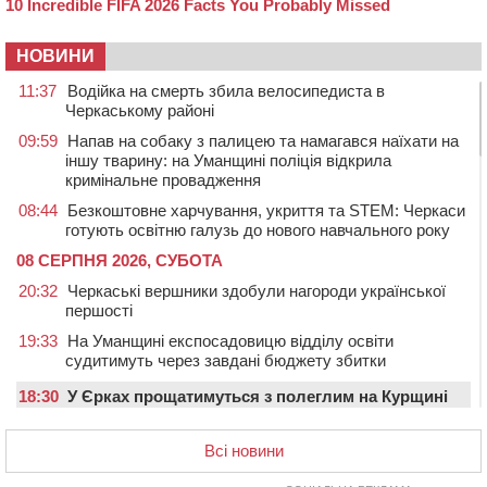
НОВИНИ
11:37
Водійка на смерть збила велосипедиста в
Черкаському районі
09:59
Напав на собаку з палицею та намагався наїхати на
іншу тварину: на Уманщині поліція відкрила
кримінальне провадження
08:44
Безкоштовне харчування, укриття та STEM: Черкаси
готують освітню галузь до нового навчального року
08 СЕРПНЯ 2026, СУБОТА
20:32
Черкаські вершники здобули нагороди української
першості
19:33
На Уманщині експосадовицю відділу освіти
судитимуть через завдані бюджету збитки
18:30
У Єрках прощатимуться з полеглим на Курщині
стрільцем ДШВ
Всі новини
17:29
Апеляційний суд підтвердив стягнення майже 250
тис. грн шкоди за незаконний вилов риби