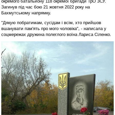
окремого батальйону 118 окремої бригади ТрО ЗСУ.
Загинув під час бою 21 жовтня 2022 року на
Бахмутському напрямку.
"Дякую побратимам, сусідам і всім, хто прийшов
вшанувати пам'ять про мого чоловіка", - написала у
соцмережах дружина полеглого воїна Лариса Сіленко.