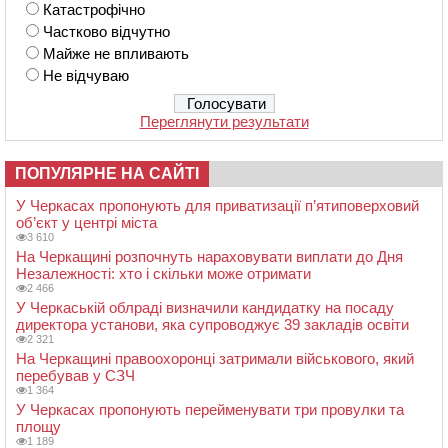
Катастрофічно
Частково відчутно
Майже не впливають
Не відчуваю
Переглянути результати
ПОПУЛЯРНЕ НА САЙТІ
У Черкасах пропонують для приватизації п’ятиповерховий
об’єкт у центрі міста
3 610
На Черкащині розпочнуть нараховувати виплати до Дня
Незалежності: хто і скільки може отримати
2 466
У Черкаській облраді визначили кандидатку на посаду
директора установи, яка супроводжує 39 закладів освіти
2 321
На Черкащині правоохоронці затримали військового, який
перебував у СЗЧ
1 364
У Черкасах пропонують перейменувати три провулки та
площу
1 189