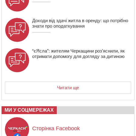
15:05
На Звенигородщині, попри заборону міськради,
проведуть “Ше.Fest”
Доходи від здачі житла в оренду: що потрібно
знати про оподаткування
“єЯсла”: жителям Черкащини роз’яснили, як
отримати допомогу для догляду за дитиною
Читати ще
МИ У СОЦМЕРЕЖАХ
Сторінка Facebook