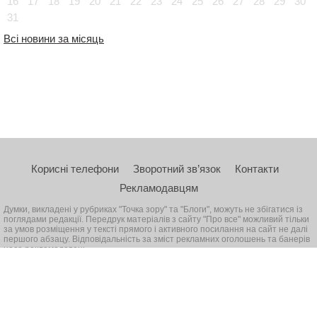
16
17
18
19
20
21
22
23
24
25
26
27
28
29
30
31
Всі новини за місяць
Корисні телефони
Зворотний зв’язок
Контакти
Рекламодавцям
Думки, викладені у рубриках "Точка зору" та "Блоги", можуть не збігатися із
поглядами редакції. Передрук матеріалів з сайту "Про все" можливий тільки
за умов розміщення у тексті прямого і активного посилання на сайт не далі
першого абзацу. Відповідальність за зміст рекламних оголошень та банерів
несе рекламодавець
© 2026, Всі права захищені