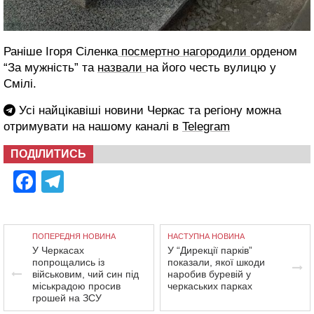
Раніше Ігоря Сіленка
посмертно нагородили
орденом
“За мужність” та
назвали
на його честь вулицю у
Смілі.
Усі найцікавіші новини Черкас та регіону можна
отримувати на нашому каналі в
Telegram
ПОДІЛИТИСЬ
Facebook
Telegram
ПОПЕРЕДНЯ НОВИНА
НАСТУПНА НОВИНА
У Черкасах
У “Дирекції парків”
попрощались із
показали, якої шкоди
військовим, чий син під
наробив буревій у
міськрадою просив
черкаських парках
грошей на ЗСУ