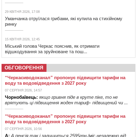
29 КВІТНЯ 2026, 17:08
Уманчанка отруїлася грибами, які купила на стихійному
ринку
15 КВІТНЯ 2026, 12:45
Міський голова Черкас пояснив, як отримати
відшкодування за зруйноване та пош...
ОБГОВОРЕННЯ
“Черкасиводоканал” пропонує підвищити тарифи на
воду та водовідведення з 2027 року
07 СЕРПНЯ 2026, 14:57
Чорнобаївець:
якщо гривня піде в круте піке, то не
врятують ці підвищення жоден тариф- підвищений чи ...
“Черкасиводоканал” пропонує підвищити тарифи на
воду та водовідведення з 2027 року
07 СЕРПНЯ 2026, 10:56
А:
А пенсія так і залишиться 2595грн./міс.незалежно від