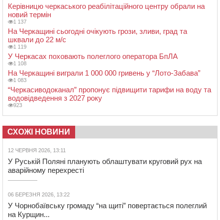
Керівницю черкаського реабілітаційного центру обрали на
новий термін
1 137
На Черкащині сьогодні очікують грози, зливи, град та
шквали до 22 м/с
1 119
У Черкасах поховають полеглого оператора БпЛА
1 108
На Черкащині виграли 1 000 000 гривень у “Лото-Забава”
1 083
“Черкасиводоканал” пропонує підвищити тарифи на воду та
водовідведення з 2027 року
923
СХОЖІ НОВИНИ
12 ЧЕРВНЯ 2026, 13:11
У Руській Поляні планують облаштувати круговий рух на
аварійному перехресті
06 БЕРЕЗНЯ 2026, 13:22
У Чорнобаївську громаду “на щиті” повертається полеглий
на Курщин...