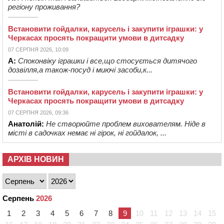
регіону проживання?
Встановити гойдалки, карусель і закупити іграшки: у
Черкасах просять покращити умови в дитсадку
07 СЕРПНЯ 2026, 10:09
А:
Споконвіку іграшки і все,що стосується дитячого
дозвілля,а також-посуд і миючі засоби,к...
Встановити гойдалки, карусель і закупити іграшки: у
Черкасах просять покращити умови в дитсадку
07 СЕРПНЯ 2026, 09:36
Анатолій:
Не створюйте проблем вихователям. Ніде в
місті в садочках немає ні гірок, ні гойдалок, ...
АРХІВ НОВИН
Серпень
2026
1
2
3
4
5
6
7
8
9
10
11
12
13
14
15