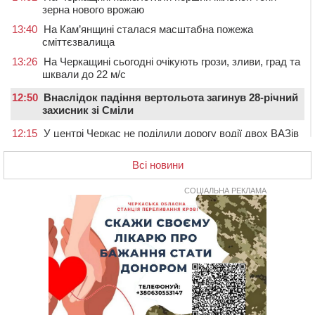
зерна нового врожаю
13:40
На Кам’янщині сталася масштабна пожежа
сміттєзвалища
13:26
На Черкащині сьогодні очікують грози, зливи, град та
шквали до 22 м/с
12:50
Внаслідок падіння вертольота загинув 28-річний
захисник зі Сміли
12:15
У центрі Черкас не поділили дорогу водії двох ВАЗів
11:29
У Черкасах до середини серпня обмежать рух
Всі новини
транспорту на трьох вулицях
10:54
На Черкащині кількість укриттів збільшилась
СОЦІАЛЬНА РЕКЛАМА
уп’ятеро з початку повномасштабної війни
10:15
У Черкасах водій Audi Q5 спричинив аварію, не
пропустивши інший кросовер
09:42
“Черкасиводоканал” пропонує підвищити
тарифи на воду та водовідведення з 2027 року
09:08
Встановити гойдалки, карусель і закупити іграшки: у
Черкасах просять покращити умови в дитсадку