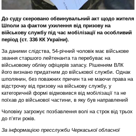
До суду скеровано обвинувальний акт щодо жителя
Шполи за фактом ухилення від призову на
військову службу під час мобілізації на особливий
період (ст. 336 КК України).
За даними слідства, 54-річний чоловік має військове
звання старшого лейтенанта та перебуває на
військовому обліку офіцерів запасу. Рішенням ВЛК
його визнано придатним до військової служби. Однак
шполянин, без поважних причин та не маючи права на
відстрочку від призову на військову службу, у
категоричній формі відмовився від мобілізації та не
поїхав до військової частини, в яку був направлений
Чоловіку загрожує позбавлення волі на строк від трьох
до п’яти років.
За інформацією пресслужби Черкаської обласної