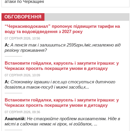
атаки по Черкащині
ОБГОВОРЕННЯ
“Черкасиводоканал” пропонує підвищити тарифи на
воду та водовідведення з 2027 року
07 СЕРПНЯ 2026, 10:56
А:
А пенсія так і залишиться 2595грн./міс.незалежно від
регіону проживання?
Встановити гойдалки, карусель і закупити іграшки: у
Черкасах просять покращити умови в дитсадку
07 СЕРПНЯ 2026, 10:09
А:
Споконвіку іграшки і все,що стосується дитячого
дозвілля,а також-посуд і миючі засоби,к...
Встановити гойдалки, карусель і закупити іграшки: у
Черкасах просять покращити умови в дитсадку
07 СЕРПНЯ 2026, 09:36
Анатолій:
Не створюйте проблем вихователям. Ніде в
місті в садочках немає ні гірок, ні гойдалок, ...