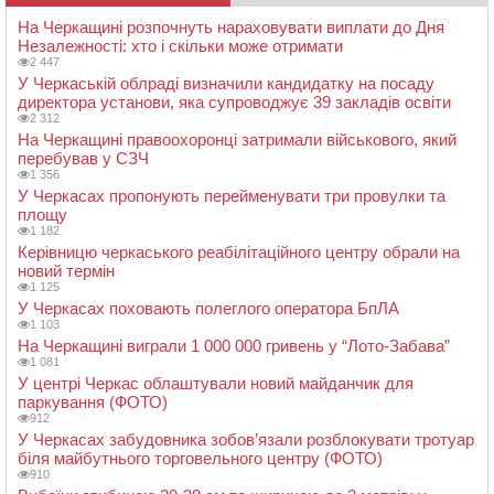
На Черкащині розпочнуть нараховувати виплати до Дня
Незалежності: хто і скільки може отримати
2 447
У Черкаській облраді визначили кандидатку на посаду
директора установи, яка супроводжує 39 закладів освіти
2 312
На Черкащині правоохоронці затримали військового, який
перебував у СЗЧ
1 356
У Черкасах пропонують перейменувати три провулки та
площу
1 182
Керівницю черкаського реабілітаційного центру обрали на
новий термін
1 125
У Черкасах поховають полеглого оператора БпЛА
1 103
На Черкащині виграли 1 000 000 гривень у “Лото-Забава”
1 081
У центрі Черкас облаштували новий майданчик для
паркування (ФОТО)
912
У Черкасах забудовника зобов’язали розблокувати тротуар
біля майбутнього торговельного центру (ФОТО)
910