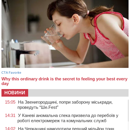
НОВИНИ
15:05
На Звенигородщині, попри заборону міськради,
проведуть “Ше.Fest”
14:31
У Каневі аномальна спека призвела до перебоїв у
роботі електромереж та комунальних служб
14:02
На Черкащині намолотили перший мільйон тонн