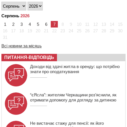
контейнерний майданчик
16:32
Без розтину грудної клітки: у Черкасах 75-річній
Серпень
2026
пацієнтці замінили аортальний клапан
1
2
3
4
5
6
7
8
9
10
11
12
13
14
15
16:00
У Черкаському онкоцентрі встановили сонячну
електростанцію за понад пів мільйона гривень
16
17
18
19
20
21
22
23
24
25
26
27
28
29
30
31
15:30
У Київській області прощаються з полеглим на
фронті жителем Монастирищини
Всі новини за місяць
ПИТАННЯ-ВІДПОВІДЬ
Доходи від здачі житла в оренду: що потрібно
знати про оподаткування
“єЯсла”: жителям Черкащини роз’яснили, як
отримати допомогу для догляду за дитиною
Не вистачає стажу для пенсії: як його