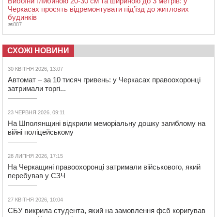
Вибоїни глибиною 20-30 см та шириною до 3 метрів: у
Черкасах просять відремонтувати під’їзд до житлових
будинків
887
СХОЖІ НОВИНИ
30 КВІТНЯ 2026, 13:07
Автомат – за 10 тисяч гривень: у Черкасах правоохоронці
затримали торгі...
23 ЧЕРВНЯ 2026, 09:11
На Шполянщині відкрили меморіальну дошку загиблому на
війні поліцейському
28 ЛИПНЯ 2026, 17:15
На Черкащині правоохоронці затримали військового, який
перебував у СЗЧ
27 КВІТНЯ 2026, 10:04
СБУ викрила студента, який на замовлення фсб коригував