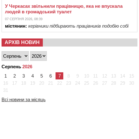
У Черкасах звільнили працівницю, яка не впускала
людей в громадський туалет
07 СЕРПНЯ 2026, 08:39
містянин:
керівники підбирають працівників подобію собі
АРХІВ НОВИН
Серпень
2026
1
2
3
4
5
6
7
8
9
10
11
12
13
14
15
16
17
18
19
20
21
22
23
24
25
26
27
28
29
30
31
Всі новини за місяць