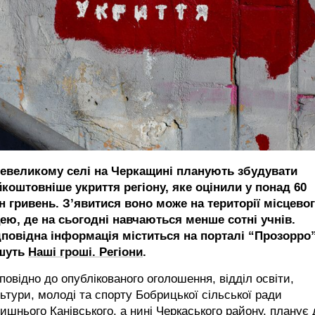
невеликому селі на Черкащині планують збудувати
йкоштовніше укриття регіону, яке оцінили у понад 60
н гривень. З’явитися воно може на території місцево
цею, де на сьогодні навчаються менше сотні учнів.
дповідна інформація міститься на порталі “Прозорро”
шуть
Наші гроші. Регіони
.
повідно до опублікованого оголошення, відділ освіти,
ьтури, молоді та спорту Бобрицької сільської ради
ишнього Канівського, а нині Черкаського району, планує 