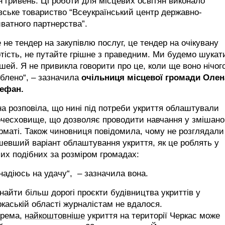
 гривень. Ці роботи для місцевих освітян виконало
вське товариство “Всеукраїнський центр державно-
ватного партнерства”.
 не тендер на закупівлю послуг, це тендер на очікувану
тість, не путайте грішне з праведним. Ми будемо шукат
шей. Я не привикла говорити про це, коли ще воно нічог
блено“, – зазначила
очільниця місцевої громади Олен
ефан.
а розповіла, що нині під потреби укриття облаштували
очесховище, що дозволяє проводити навчання у змішан
маті. Також чиновниця повідомила, чому не розглядали
евший варіант облаштування укриття, як це роблять у
их подібних за розміром громадах:
надіюсь на удачу“, – зазначила вона.
найти більш дорогі проєкти будівництва укриттів у
каській області журналістам не вдалося.
крема,
найкоштовніше
укриття на території Черкас може