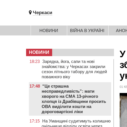
Черкаси
НОВИНИ
ВІЙНА В УКРАЇНІ
АНО
У
НОВИНИ
18:23
Зарядка, йога, сапи та нові
з
знайомства: у Черкасах закрили
сезон літнього табору для людей
у
поважного віку
17:48
“Це страшна
01 К
несправедливість”: мати
хворого на СМА 13-річного
хлопця із Драбівщини просить
ОВА виділити кошти на
дороговартісні ліки
17:15
На Уманщині судитимуть колишню
очільницю відділу освіти через