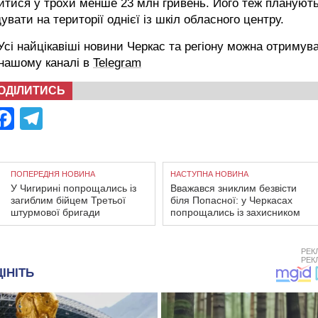
йтися у трохи менше 23 млн гривень. Його теж плануют
увати на території однієї із шкіл обласного центру.
сі найцікавіші новини Черкас та регіону можна отримув
 нашому каналі в
Telegram
ОДІЛИТИСЬ
Facebook
Telegram
ПОПЕРЕДНЯ НОВИНА
НАСТУПНА НОВИНА
У Чигирині попрощались із
Вважався зниклим безвісти
загиблим бійцем Третьої
біля Попасної: у Черкасах
штурмової бригади
попрощались із захисником
РЕК
РЕК