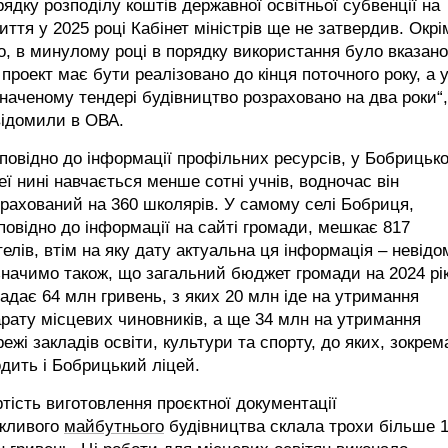
ядку розподілу коштів державної освітньої субвенції на
иття у 2025 році Кабінет міністрів ще не затвердив. Окрі
о, в минулому році в порядку використання було вказано
проект має бути реалізовано до кінця поточного року, а 
наченому тендері будівництво розраховано на два роки“,
відомили в ОВА.
повідно до інформації профільних ресурсів, у Бобрицьк
еї нині навчається менше сотні учнів, водночас він
рахований на 360 школярів. У самому селі Бобриця,
повідно до інформації на сайті громади, мешкає 817
елів, втім на яку дату актуальна ця інформація – невідо
начимо також, що загальний бюджет громади на 2024 рі
адає 64 млн гривень, з яких 20 млн іде на утримання
рату місцевих чиновників, а ще 34 млн на утримання
ежі закладів освіти, культури та спорту, до яких, зокрем
дить і Бобрицький ліцей.
тість виготовлення проєктної документації
жливого
майбутнього
будівництва склала трохи більше 