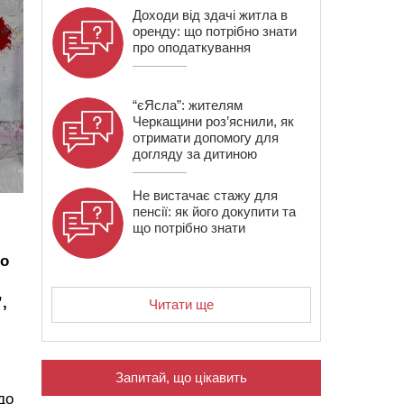
Доходи від здачі житла в
оренду: що потрібно знати
про оподаткування
“єЯсла”: жителям
Черкащини роз’яснили, як
отримати допомогу для
догляду за дитиною
Не вистачає стажу для
пенсії: як його докупити та
що потрібно знати
го
,
Читати ще
Запитай, що цікавить
до