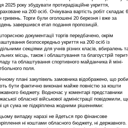
ця 2025 року збудувати протирадіаційне укриття,
раховане на 200 осіб. Очікувана вартість робіт складає 
 гривень. Торги були оголошені 20 березня і вже за
день завершився етап подання пропозицій.
торисною документації торгів передбачено, окрім
аштування безпосередньо укриття на 200 осіб із
дільними секціями для учнів різних класів, вбиралень т
льних місць, також і облаштування та благоустрій терит
ладу та облаштування спортивного майданчика й міні-
тбольного поля.
ічному плані закупівель замовника відображено, що роб
ть бути фактично виконані майже повністю за кошти
жавного бюджету. Водночас у коментарі представники
каської обласної військової адміністрації повідомили, щ
і ця сума не підкріплена жодними рішеннями:
цьому випадку наразі не йдеться про фінансове
кріплення ні коштами обласного бюджету, ні державного.