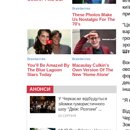
млн
19:24
У Черкасах водійка протаранила
киї
Duster, коли здавала назад
при
18:50
На Черкащині з початку року
зросла кількість постраждалих від
“Це
укусів тварин
вар
гро
зро
Шт
Вон
ов
фор
деш
інш
АНОНСИ
У Черкасах відбудуться
“Я 
зйомки гумористичного
шоу “Двіж: Розгони” ...
Від
03 СЕРПНЯ
Чер
Зо