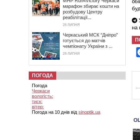
MHP Run4Victory Черкаси
обі
марафон збирає кошти на
буд
розбудову Центру
реабілітації...
У
28 ЛИПНЯ
на
Черкаський МСК “Дніпро”
П
готується до матчів
чемпіонату України з ...
28 ЛИПНЯ
ПОГОДА
Погода
Черкаси
вологість:
тиск:
вітер:
Погода на 10 днів від
sinoptik.ua