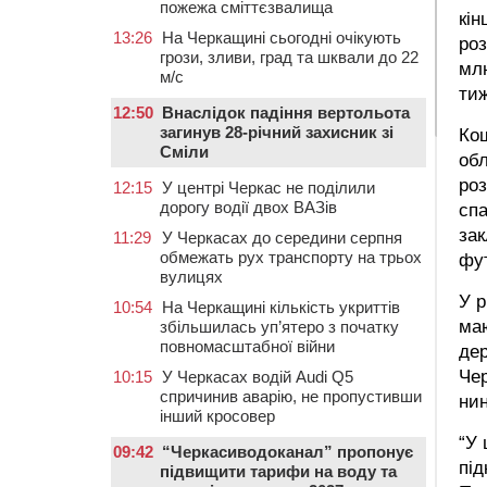
пожежа сміттєзвалища
кін
13:26
На Черкащині сьогодні очікують
роз
грози, зливи, град та шквали до 22
млн
м/с
тиж
12:50
Внаслідок падіння вертольота
загинув 28-річний захисник зі
Кош
Сміли
обл
роз
12:15
У центрі Черкас не поділили
дорогу водії двох ВАЗів
спа
зак
11:29
У Черкасах до середини серпня
обмежать рух транспорту на трьох
фу
вулицях
У р
10:54
На Черкащині кількість укриттів
маю
збільшилась уп’ятеро з початку
повномасштабної війни
дер
Чер
10:15
У Черкасах водій Audi Q5
спричинив аварію, не пропустивши
нин
інший кросовер
“У 
09:42
“Черкасиводоканал” пропонує
під
підвищити тарифи на воду та