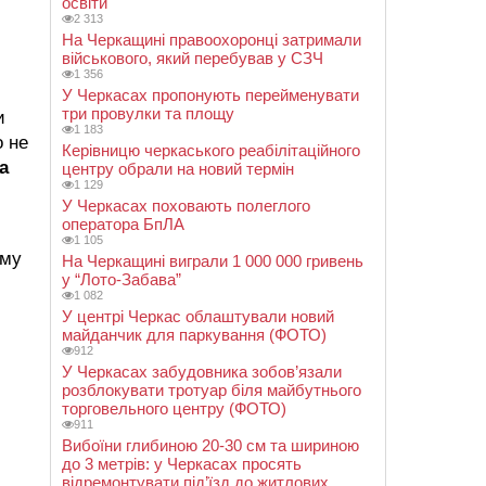
освіти
2 313
На Черкащині правоохоронці затримали
військового, який перебував у СЗЧ
1 356
У Черкасах пропонують перейменувати
три провулки та площу
и
1 183
о не
Керівницю черкаського реабілітаційного
а
центру обрали на новий термін
1 129
У Черкасах поховають полеглого
оператора БпЛА
1 105
ому
На Черкащині виграли 1 000 000 гривень
у “Лото-Забава”
1 082
У центрі Черкас облаштували новий
майданчик для паркування (ФОТО)
912
У Черкасах забудовника зобов’язали
розблокувати тротуар біля майбутнього
торговельного центру (ФОТО)
911
Вибоїни глибиною 20-30 см та шириною
до 3 метрів: у Черкасах просять
відремонтувати під’їзд до житлових