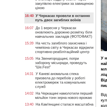
закупівлю електрики за завищеною
ціною
16:40
У Черкасах провели в останню
путь двох загиблих воїнів
16:07
До 1 вересня у Черкасах
оновлюють дорожню розмітку біля
навчальних закладів (ФОТОФАКТ)
15:39
На честь загиблого захисника і
чемпіона світу в Черкасах відкрили
спортивно-реабілітаційний центр
У 
15:05
На Звенигородщині, попри
заборону міськради, проведуть
на
“Ше.Fest”
мл
14:31
У Каневі аномальна спека
лі
призвела до перебоїв у роботі
Ві
електромереж та комунальних
пи
служб
14:02
На Черкащині намолотили перший
Від
мільйон тонн зерна нового врожаю
кул
13:40
На Кам’янщині сталася масштабна
кол