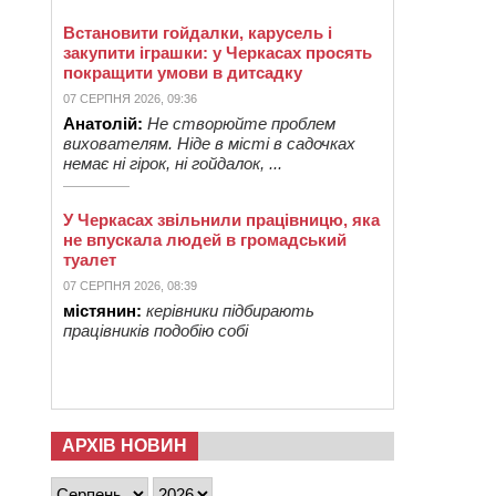
Встановити гойдалки, карусель і
закупити іграшки: у Черкасах просять
покращити умови в дитсадку
07 СЕРПНЯ 2026, 09:36
Анатолій:
Не створюйте проблем
вихователям. Ніде в місті в садочках
немає ні гірок, ні гойдалок, ...
У Черкасах звільнили працівницю, яка
не впускала людей в громадський
туалет
07 СЕРПНЯ 2026, 08:39
містянин:
керівники підбирають
працівників подобію собі
АРХІВ НОВИН