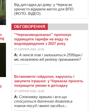
Від дитсадка до дому: у Черкасах
урочисто відкрили житло для ВПО
(ФОТО, ВІДЕО)
ОБГОВОРЕННЯ
“Черкасиводоканал” пропонує
підвищити тарифи на воду та
водовідведення з 2027 року
07 СЕРПНЯ 2026, 10:56
А:
А пенсія так і залишиться 2595грн./
міс.незалежно від регіону проживання?
Встановити гойдалки, карусель і
закупити іграшки: у Черкасах просять
покращити умови в дитсадку
07 СЕРПНЯ 2026, 10:09
А:
Споконвіку іграшки і все,що
стосується дитячого дозвілля,а
також-посуд і миючі засоби,к...