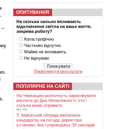
м
ОПИТУВАННЯ
,
у
На скільки сильно впливають
відключення світла на ваше життя,
 –
зокрема роботу?
Катастрофічно
ому
Частково відчутно
Майже не впливають
Не відчуваю
Переглянути результати
мо.
к
ПОПУЛЯРНЕ НА САЙТІ
На Черкащині розпочнуть нараховувати
а,
виплати до Дня Незалежності: хто і
скільки може отримати
2 450
У Черкаській облраді визначили
кандидатку на посаду директора
1
установи, яка супроводжує 39 закладів