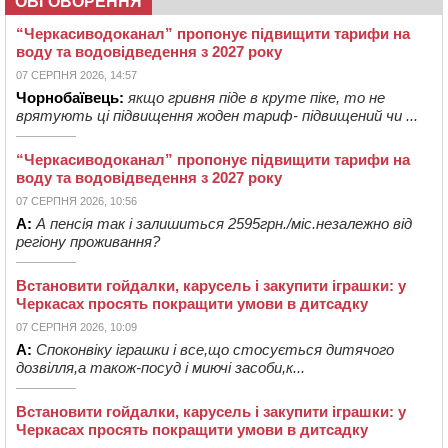
ОБГОВОРЕННЯ
“Черкасиводоканал” пропонує підвищити тарифи на
воду та водовідведення з 2027 року
07 СЕРПНЯ 2026, 14:57
Чорнобаївець:
якщо гривня піде в круте піке, то не
врятують ці підвищення жоден тариф- підвищений чи ...
“Черкасиводоканал” пропонує підвищити тарифи на
воду та водовідведення з 2027 року
07 СЕРПНЯ 2026, 10:56
А:
А пенсія так і залишиться 2595грн./міс.незалежно від
регіону проживання?
Встановити гойдалки, карусель і закупити іграшки: у
Черкасах просять покращити умови в дитсадку
07 СЕРПНЯ 2026, 10:09
А:
Споконвіку іграшки і все,що стосується дитячого
дозвілля,а також-посуд і миючі засоби,к...
Встановити гойдалки, карусель і закупити іграшки: у
Черкасах просять покращити умови в дитсадку