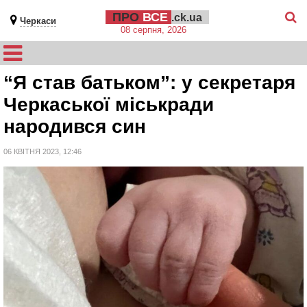
ПРО
ВСЕ
.ck.ua
Черкаси
08 серпня, 2026
“Я став батьком”: у секретаря
Черкаської міськради
народився син
06 КВІТНЯ 2023, 12:46