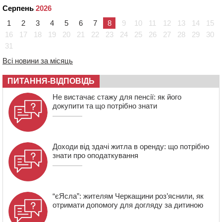
шквали до 22 м/с
Серпень
2026
12:50
Внаслідок падіння вертольота загинув 28-річний
1
2
3
4
5
6
7
8
9
10
11
12
13
14
15
захисник зі Сміли
16
17
18
19
20
21
22
23
24
25
26
27
28
29
30
31
12:15
У центрі Черкас не поділили дорогу водії двох ВАЗів
11:29
У Черкасах до середини серпня обмежать рух
Всі новини за місяць
транспорту на трьох вулицях
ПИТАННЯ-ВІДПОВІДЬ
10:54
На Черкащині кількість укриттів збільшилась
уп’ятеро з початку повномасштабної війни
Не вистачає стажу для пенсії: як його
докупити та що потрібно знати
Доходи від здачі житла в оренду: що потрібно
знати про оподаткування
“єЯсла”: жителям Черкащини роз’яснили, як
отримати допомогу для догляду за дитиною