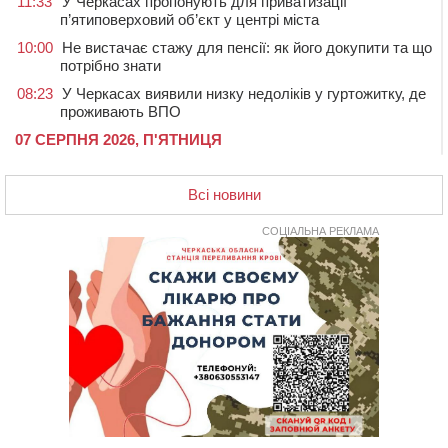
11:33
У Черкасах пропонують для приватизації
п’ятиповерховий об’єкт у центрі міста
10:00
Не вистачає стажу для пенсії: як його докупити та що
потрібно знати
08:23
У Черкасах виявили низку недоліків у гуртожитку, де
проживають ВПО
07 СЕРПНЯ 2026, П'ЯТНИЦЯ
20:55
На Черкащині врятували рідкісного чорного грифа
(ФОТО)
Всі новини
20:13
Черкаси виділять близько 20 млн грн на роботу
ліцею “Перспектива” до кінця року
СОЦІАЛЬНА РЕКЛАМА
19:34
На Уманщині суд припинив право оренди земельних
ділянок, незаконно переданих іноземцем
19:00
Вихователька з Черкас і дві педагогині з області
стали фіналістками Global Teacher Prize Ukraine 2026
18:23
Зарядка, йога, сапи та нові знайомства: у Черкасах
закрили сезон літнього табору для людей поважного
віку
17:48
“Це страшна несправедливість”: мати хворого на
СМА 13-річного хлопця із Драбівщини просить