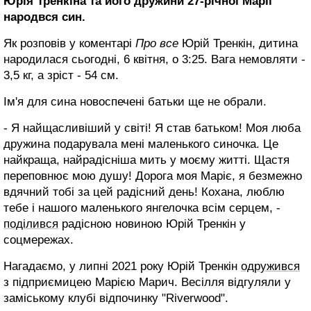
Юрія Тренкіна та його дружини 27-річної Марії
народвся син.
Як розповів у коментарі
Про все
Юрій Тренкін, дитина
народилася сьогодні, 6 квітня, о 3:25. Вага немовляти -
3,5 кг, а зріст - 54 см.
Ім'я для сина новоспечені батьки ще не обрали.
- Я найщасливіший у світі! Я став батьком! Моя люба
дружина подарувала мені маленького синочка. Це
найкраща, найрадісніша мить у моєму житті. Щастя
переповнює мою душу! Дорога моя Маріє, я безмежно
вдячний тобі за цей радісний день! Кохана, люблю
тебе і нашого маленького янгелочка всім серцем, -
поділився
радісною новиною Юрій Тренкін у
соцмережах.
Нагадаємо, у липні 2021 року Юрій Тренкін
одружився
з підприємицею Марією Марич. Весілля відгуляли у
заміському клубі відпочинку "Riverwood".