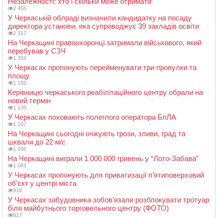
Незалежності: хто і скільки може отримати
2 455
У Черкаській облраді визначили кандидатку на посаду
директора установи, яка супроводжує 39 закладів освіти
2 317
На Черкащині правоохоронці затримали військового, який
перебував у СЗЧ
1 359
У Черкасах пропонують перейменувати три провулки та
площу
1 185
Керівницю черкаського реабілітаційного центру обрали на
новий термін
1 135
У Черкасах поховають полеглого оператора БпЛА
1 107
На Черкащині сьогодні очікують грози, зливи, град та
шквали до 22 м/с
1 096
На Черкащині виграли 1 000 000 гривень у “Лото-Забава”
1 083
У Черкасах пропонують для приватизації п’ятиповерховий
об’єкт у центрі міста
918
У Черкасах забудовника зобов’язали розблокувати тротуар
біля майбутнього торговельного центру (ФОТО)
917