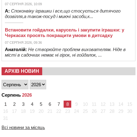
07 СЕРПНЯ 2026, 10:09
А:
Споконвіку іграшки і все,що стосується дитячого
дозвілля,а також-посуд і миючі засоби,к...
Встановити гойдалки, карусель і закупити іграшки: у
Черкасах просять покращити умови в дитсадку
07 СЕРПНЯ 2026, 09:36
Анатолій:
Не створюйте проблем вихователям. Ніде в
місті в садочках немає ні гірок, ні гойдалок, ...
АРХІВ НОВИН
Серпень
2026
1
2
3
4
5
6
7
8
9
10
11
12
13
14
15
16
17
18
19
20
21
22
23
24
25
26
27
28
29
30
31
Всі новини за місяць