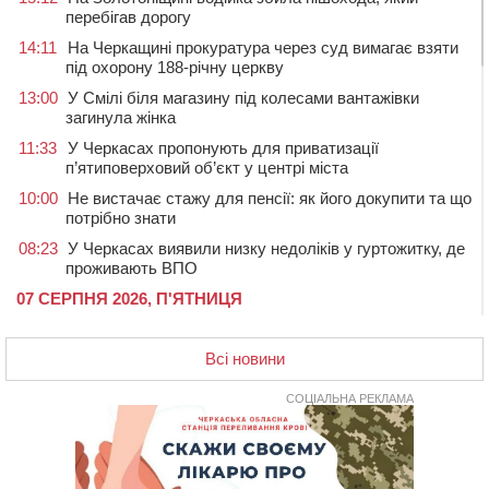
перебігав дорогу
14:11
На Черкащині прокуратура через суд вимагає взяти
під охорону 188-річну церкву
13:00
У Смілі біля магазину під колесами вантажівки
загинула жінка
11:33
У Черкасах пропонують для приватизації
п’ятиповерховий об’єкт у центрі міста
10:00
Не вистачає стажу для пенсії: як його докупити та що
потрібно знати
08:23
У Черкасах виявили низку недоліків у гуртожитку, де
проживають ВПО
07 СЕРПНЯ 2026, П'ЯТНИЦЯ
20:55
На Черкащині врятували рідкісного чорного грифа
(ФОТО)
Всі новини
20:13
Черкаси виділять близько 20 млн грн на роботу
ліцею “Перспектива” до кінця року
СОЦІАЛЬНА РЕКЛАМА
19:34
На Уманщині суд припинив право оренди земельних
ділянок, незаконно переданих іноземцем
19:00
Вихователька з Черкас і дві педагогині з області