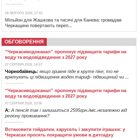
28 ЛЮТОГО 2026, 17:02
Мільйон для Жашкова та тисячі для Канева: громадам
Черкащини повертають переп...
ОБГОВОРЕННЯ
“Черкасиводоканал” пропонує підвищити тарифи на
воду та водовідведення з 2027 року
07 СЕРПНЯ 2026, 14:57
Чорнобаївець:
якщо гривня піде в круте піке, то не
врятують ці підвищення жоден тариф- підвищений чи ...
“Черкасиводоканал” пропонує підвищити тарифи на
воду та водовідведення з 2027 року
07 СЕРПНЯ 2026, 10:56
А:
А пенсія так і залишиться 2595грн./міс.незалежно від
регіону проживання?
Встановити гойдалки, карусель і закупити іграшки: у
Черкасах просять покращити умови в дитсадку