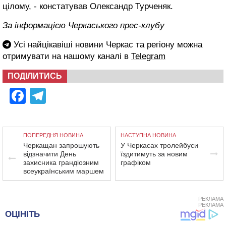
цілому, - констатував Олександр Турченяк.
За інформацією Черкаського прес-клубу
Усі найцікавіші новини Черкас та регіону можна
отримувати на нашому каналі в
Telegram
ПОДІЛИТИСЬ
Facebook
Telegram
ПОПЕРЕДНЯ НОВИНА
НАСТУПНА НОВИНА
Черкащан запрошують
У Черкасах тролейбуси
відзначити День
їздитимуть за новим
захисника грандіозним
графіком
всеукраїнським маршем
РЕКЛАМА
РЕКЛАМА