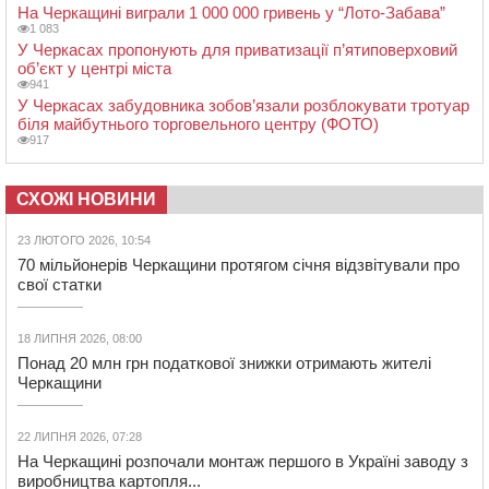
На Черкащині виграли 1 000 000 гривень у “Лото-Забава”
1 083
У Черкасах пропонують для приватизації п’ятиповерховий
об’єкт у центрі міста
941
У Черкасах забудовника зобов’язали розблокувати тротуар
біля майбутнього торговельного центру (ФОТО)
917
СХОЖІ НОВИНИ
23 ЛЮТОГО 2026, 10:54
70 мільйонерів Черкащини протягом січня відзвітували про
свої статки
18 ЛИПНЯ 2026, 08:00
Понад 20 млн грн податкової знижки отримають жителі
Черкащини
22 ЛИПНЯ 2026, 07:28
На Черкащині розпочали монтаж першого в Україні заводу з
виробництва картопля...