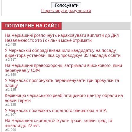
Переглянути результати
ПОПУЛЯРНЕ НА САЙТІ
На Черкащині розпочнуть нараховувати виплати до Дня
Незалежності: хто і скільки може отримати
2 455
У Черкаській облраді визначили кандидатку на посаду
директора установи, яка супроводжує 39 закладів освіти
2 317
На Черкащині правоохоронці затримали військового, який
перебував у СЗЧ
1 359
У Черкасах пропонують перейменувати три провулки та
площу
1 185
Керівницю черкаського реабілітаційного центру обрали на
новий термін
1 135
У Черкасах поховають полеглого оператора БпЛА
1 107
На Черкащині сьогодні очікують грози, зливи, град та
шквали до 22 м/с
1 096