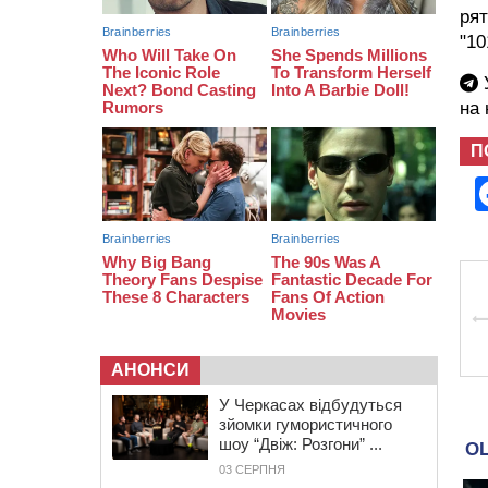
тис грн штрафу за незаконні зміни
рят
до договору
"10
08:20
Обрано претендента на посаду
директора Мокрокалигірського
У
психоневрологічного інтернату
на
07:23
Уманські міграційники видворили з
країни грузина, який відсидів
П
термін у колонії
АНОНСИ
У Черкасах відбудуться
зйомки гумористичного
шоу “Двіж: Розгони” ...
03 СЕРПНЯ