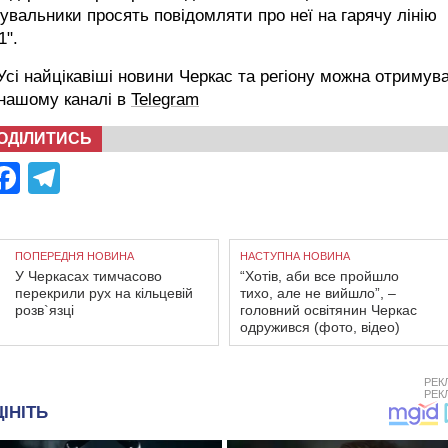
увальники просять повідомляти про неї на гарячу лінію
1".
сі найцікавіші новини Черкас та регіону можна отримув
 нашому каналі в
Telegram
ОДІЛИТИСЬ
Facebook
Telegram
ПОПЕРЕДНЯ НОВИНА
НАСТУПНА НОВИНА
У Черкасах тимчасово
“Хотів, аби все пройшло
перекрили рух на кільцевій
тихо, але не вийшло”, –
розв`язці
головний освітянин Черкас
одружився (фото, відео)
РЕК
РЕК