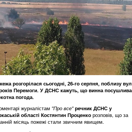
жежа розгорілася сьогодні, 26-го серпня, поблизу вул
 років Перемоги. У ДСНС кажуть, що винна посушлива
екотна погода.
коментарі журналістам
"Про все"
речник ДСНС у
ркаській області Костянтин Проценко
розповів, що за
анній місяць пожежі стали звичним явищем.