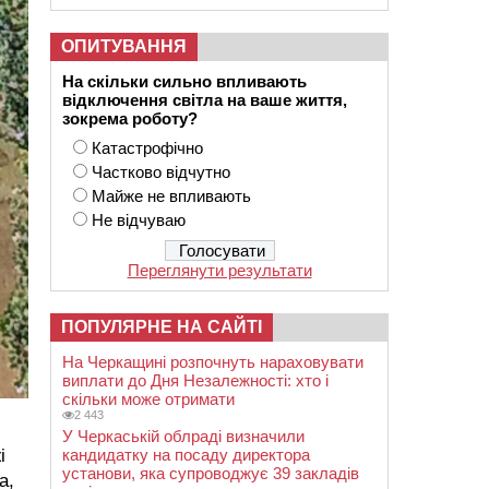
ОПИТУВАННЯ
На скільки сильно впливають
відключення світла на ваше життя,
зокрема роботу?
Катастрофічно
Частково відчутно
Майже не впливають
Не відчуваю
Переглянути результати
ПОПУЛЯРНЕ НА САЙТІ
На Черкащині розпочнуть нараховувати
виплати до Дня Незалежності: хто і
скільки може отримати
2 443
У Черкаській облраді визначили
і
кандидатку на посаду директора
установи, яка супроводжує 39 закладів
а,