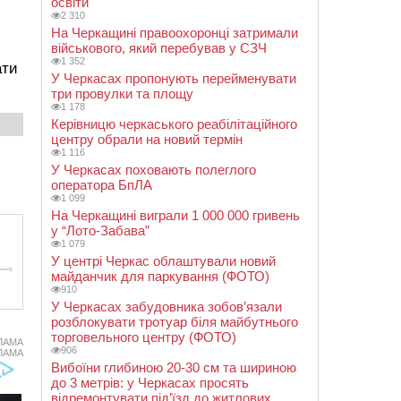
освіти
2 310
На Черкащині правоохоронці затримали
військового, який перебував у СЗЧ
1 352
ати
У Черкасах пропонують перейменувати
три провулки та площу
1 178
Керівницю черкаського реабілітаційного
центру обрали на новий термін
1 116
У Черкасах поховають полеглого
оператора БпЛА
1 099
На Черкащині виграли 1 000 000 гривень
у “Лото-Забава”
1 079
У центрі Черкас облаштували новий
майданчик для паркування (ФОТО)
910
У Черкасах забудовника зобов’язали
розблокувати тротуар біля майбутнього
торговельного центру (ФОТО)
ЛАМА
906
ЛАМА
Вибоїни глибиною 20-30 см та шириною
до 3 метрів: у Черкасах просять
відремонтувати під’їзд до житлових