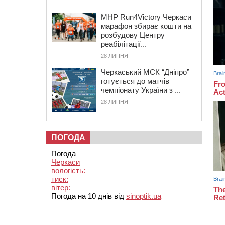
MHP Run4Victory Черкаси
марафон збирає кошти на
розбудову Центру
реабілітації...
28 ЛИПНЯ
Черкаський МСК “Дніпро”
готується до матчів
чемпіонату України з ...
28 ЛИПНЯ
ПОГОДА
Погода
Черкаси
вологість:
тиск:
вітер:
Погода на 10 днів від
sinoptik.ua