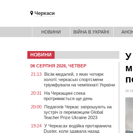
Черкаси
НОВИНИ
ВІЙНА В УКРАЇНІ
АНО
У
НОВИНИ
м
06 СЕРПНЯ 2026, ЧЕТВЕР
21:13
Вісім медалей, з яких чотири
п
золоті: черкаські спортсмени
тріумфували на чемпіонаті України
26 С
20:31
На Черкащині спека
протримається ще день
20:00
Педагогів Черкас запрошують на
зустріч із переможцем Global
Teacher Prize Ukraine 2023
19:24
У Черкасах водійка протаранила
Duster, коли здавала назад