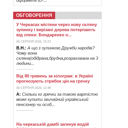
оформили ID-...
ОБГОВОРЕННЯ
У Черкасах містяни через нову скляну
зупинку і вирізані дерева потерпають
від спеки: Бондаренко о...
06 СЕРПНЯ 2026, 15:23
В.Н.:
А що з зупинкою Дружби народів?
Чому вона
скляна(обідрана,брудна,розрахована на 3
людини...
Від 80 гривень за кілограм: в Україні
прогнозують стрибок цін на гречку
06 СЕРПНЯ 2026, 12:48
А:
Скільки кг гречки за такою вартістю
може купити звичайний український
пенсіонер чи особ...
На черкаській дамбі загинув водій