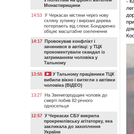
- К
Монастирищини
лег
дор
14:53
У Черкасах містяни через нову
скляну зупинку і вирізані дерева
при
потерпають від спеки: Бондаренко
дія
обіцяє масштабне озеленення
Ко
14:17
Провокував конфлікт і
зачинився в автівці: у ТЦК
прокоментували скандал із
затриманням чоловіка у
Тальному
13:55
У Тальному працівники ТЦК
вибили вікно і витягли з автівки
чоловіка (ВІДЕО)
13:27
На Звенигородщині чоловік до
смерті побив 82-річного
односельця
12:57
У Черкасах СБУ викрила
прокремлівську агітаторку, яка
закликала до захоплення
України