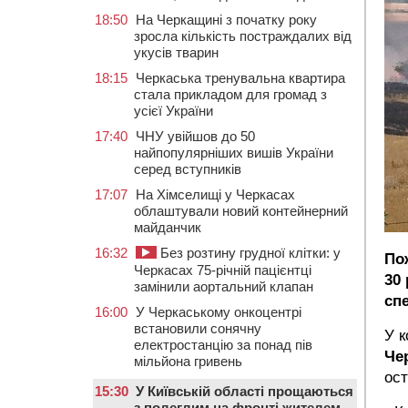
18:50
На Черкащині з початку року
зросла кількість постраждалих від
укусів тварин
18:15
Черкаська тренувальна квартира
стала прикладом для громад з
усієї України
17:40
ЧНУ увійшов до 50
найпопулярніших вишів України
серед вступників
17:07
На Хімселищі у Черкасах
облаштували новий контейнерний
майданчик
16:32
Без розтину грудної клітки: у
По
Черкасах 75-річній пацієнтці
30
замінили аортальний клапан
сп
16:00
У Черкаському онкоцентрі
встановили сонячну
У 
електростанцію за понад пів
Че
мільйона гривень
ост
15:30
У Київській області прощаються
з полеглим на фронті жителем