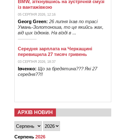
BMW, зіткнувшись на зустрічній смузі
із вантажівкою
05 СЕРПНЯ 2026, 12:16
Georg Green:
26 липня їхав по трасі
Умань-Золотоноша, то це якийсь жах,
від цих їздюків. На вїзді в ...
Середня зарплата на Черкащині
перевищила 27 тисяч гривень
03 СЕРПНЯ 2026, 18:37
Івченко:
Що за бредятина??? Які 27
середня??!!
АРХІВ НОВИН
Серпень
2026