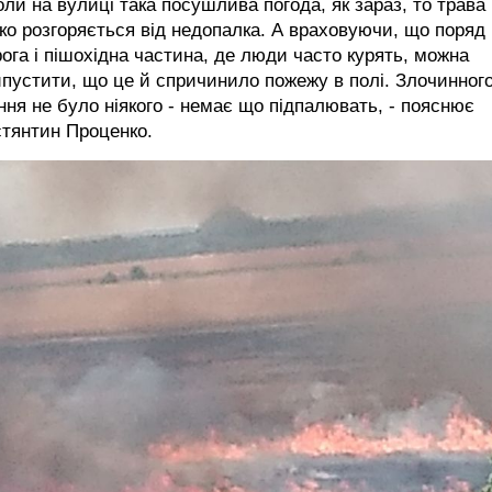
оли на вулиці така посушлива погода, як зараз, то трава
ко розгоряється від недопалка. А враховуючи, що поряд
ога і пішохідна частина, де люди часто курять, можна
пустити, що це й спричинило пожежу в полі. Злочинног
ння не було ніякого - немає що підпалювать, - пояснює
стянтин Проценко.