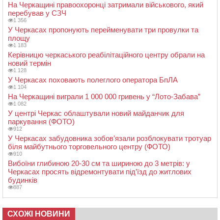
На Черкащині правоохоронці затримали військового, який
перебував у СЗЧ
1 356
У Черкасах пропонують перейменувати три провулки та
площу
1 183
Керівницю черкаського реабілітаційного центру обрали на
новий термін
1 128
У Черкасах поховають полеглого оператора БпЛА
1 104
На Черкащині виграли 1 000 000 гривень у “Лото-Забава”
1 082
У центрі Черкас облаштували новий майданчик для
паркування (ФОТО)
912
У Черкасах забудовника зобов’язали розблокувати тротуар
біля майбутнього торговельного центру (ФОТО)
910
Вибоїни глибиною 20-30 см та шириною до 3 метрів: у
Черкасах просять відремонтувати під’їзд до житлових
будинків
887
СХОЖІ НОВИНИ