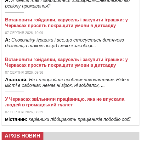
А:
А пенсія так і залишиться 2595грн./міс.незалежно від
регіону проживання?
Встановити гойдалки, карусель і закупити іграшки: у
Черкасах просять покращити умови в дитсадку
07 СЕРПНЯ 2026, 10:09
А:
Споконвіку іграшки і все,що стосується дитячого
дозвілля,а також-посуд і миючі засоби,к...
Встановити гойдалки, карусель і закупити іграшки: у
Черкасах просять покращити умови в дитсадку
07 СЕРПНЯ 2026, 09:36
Анатолій:
Не створюйте проблем вихователям. Ніде в
місті в садочках немає ні гірок, ні гойдалок, ...
У Черкасах звільнили працівницю, яка не впускала
людей в громадський туалет
07 СЕРПНЯ 2026, 08:39
містянин:
керівники підбирають працівників подобію собі
АРХІВ НОВИН