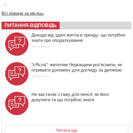
31
18:50
На Черкащині з початку року зросла кількість
постраждалих від укусів тварин
Всі новини за місяць
18:15
Черкаська тренувальна квартира стала прикладом
ПИТАННЯ-ВІДПОВІДЬ
для громад з усієї України
Доходи від здачі житла в оренду: що потрібно
знати про оподаткування
“єЯсла”: жителям Черкащини роз’яснили, як
отримати допомогу для догляду за дитиною
Не вистачає стажу для пенсії: як його
докупити та що потрібно знати
Читати ще