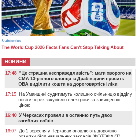
НОВИНИ
17:48
“Це страшна несправедливість”: мати хворого на
СМА 13-річного хлопця із Драбівщини просить
ОВА виділити кошти на дороговартісні ліки
17:15
На Уманщині судитимуть колишню очільницю відділу
освіти через закупівлю електрики за завищеною
ціною
16:40
У Черкасах провели в останню путь двох
загиблих воїнів
16:07
До 1 вересня у Черкасах оновлюють дорожню
розмітку біля навчальних закладів (ФОТОФАКТ)