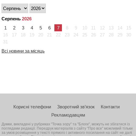
Серпень
2026
1
2
3
4
5
6
7
8
9
10
11
12
13
14
15
16
17
18
19
20
21
22
23
24
25
26
27
28
29
30
31
Всі новини за місяць
Корисні телефони
Зворотний зв’язок
Контакти
Рекламодавцям
Думки, викладені у рубриках "Точка зору" та "Блоги", можуть не збігатися із
поглядами редакції. Передрук матеріалів з сайту "Про все" можливий тільки
за умов розміщення у тексті прямого і активного посилання на сайт не далі