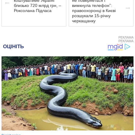
коштуватиме Україні
не повернеться і
близько 720 млрд грн, –
вимкнула телефон”:
Роксолана Підласа
правоохоронці в Києві
розшукали 15-річну
черкащанку
РЕКЛАМА
РЕКЛАМА