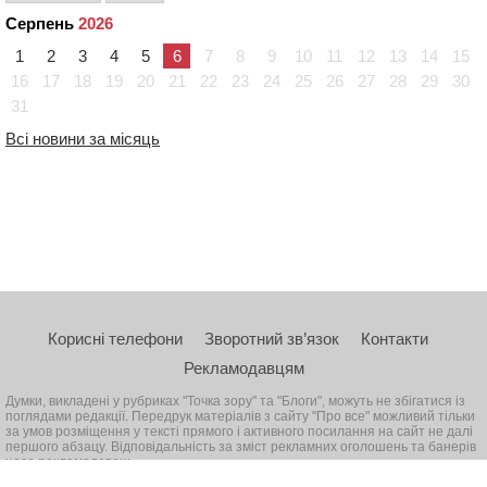
Серпень
2026
1
2
3
4
5
6
7
8
9
10
11
12
13
14
15
16
17
18
19
20
21
22
23
24
25
26
27
28
29
30
31
Всі новини за місяць
Корисні телефони
Зворотний зв’язок
Контакти
Рекламодавцям
Думки, викладені у рубриках "Точка зору" та "Блоги", можуть не збігатися із
поглядами редакції. Передрук матеріалів з сайту "Про все" можливий тільки
за умов розміщення у тексті прямого і активного посилання на сайт не далі
першого абзацу. Відповідальність за зміст рекламних оголошень та банерів
несе рекламодавець