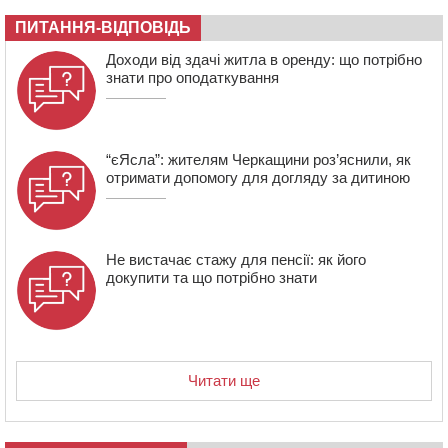
відмовилися вчиняти підпали на замовлення росіян
ПИТАННЯ-ВІДПОВІДЬ
12:23
У Руськополянській громаді оновили дорожню
розмітку на центральних вулицях (ФОТО)
Доходи від здачі житла в оренду: що потрібно
знати про оподаткування
“єЯсла”: жителям Черкащини роз’яснили, як
отримати допомогу для догляду за дитиною
Не вистачає стажу для пенсії: як його
докупити та що потрібно знати
Читати ще