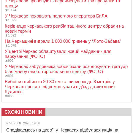
У Черкасах пропонують перейменувати три провулки та
площу
1 174
У Черкасах поховають полеглого оператора БпЛА
1 095
Керівницю черкаського реабілітаційного центру обрали на
новий термін
1 092
На Черкащині виграли 1 000 000 гривень у “Лото-Забава”
1 078
У центрі Черкас облаштували новий майданчик для
паркування (ФОТО)
909
У Черкасах забудовника зобов’язали розблокувати тротуар
біля майбутнього торговельного центру (ФОТО)
897
Вибоїни глибиною 20-30 см та шириною до 3 метрів: у
Черкасах просять відремонтувати під’їзд до житлових
будинків
883
СХОЖІ НОВИНИ
07 ЧЕРВНЯ 2026, 19:38
“Сподіваємось на диво”: у Черкасах відбулася акція на