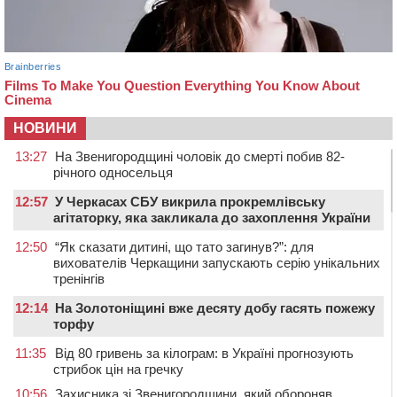
НОВИНИ
13:27
На Звенигородщині чоловік до смерті побив 82-
річного односельця
12:57
У Черкасах СБУ викрила прокремлівську
агітаторку, яка закликала до захоплення України
12:50
“Як сказати дитині, що тато загинув?”: для
вихователів Черкащини запускають серію унікальних
тренінгів
12:14
На Золотоніщині вже десяту добу гасять пожежу
торфу
11:35
Від 80 гривень за кілограм: в Україні прогнозують
стрибок цін на гречку
10:56
Захисника зі Звенигородщини, який обороняв