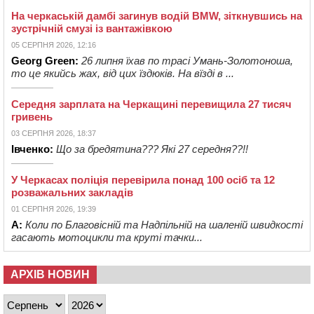
На черкаській дамбі загинув водій BMW, зіткнувшись на
зустрічній смузі із вантажівкою
05 СЕРПНЯ 2026, 12:16
Georg Green:
26 липня їхав по трасі Умань-Золотоноша,
то це якийсь жах, від цих їздюків. На вїзді в ...
Середня зарплата на Черкащині перевищила 27 тисяч
гривень
03 СЕРПНЯ 2026, 18:37
Івченко:
Що за бредятина??? Які 27 середня??!!
У Черкасах поліція перевірила понад 100 осіб та 12
розважальних закладів
01 СЕРПНЯ 2026, 19:39
А:
Коли по Благовісній та Надпільній на шаленій швидкості
гасають мотоцикли та круті тачки...
АРХІВ НОВИН