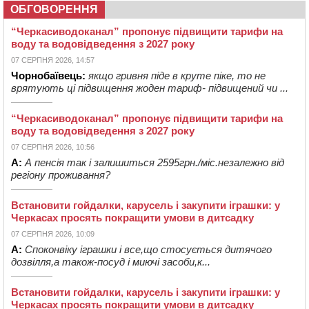
ОБГОВОРЕННЯ
“Черкасиводоканал” пропонує підвищити тарифи на
воду та водовідведення з 2027 року
07 СЕРПНЯ 2026, 14:57
Чорнобаївець:
якщо гривня піде в круте піке, то не
врятують ці підвищення жоден тариф- підвищений чи ...
“Черкасиводоканал” пропонує підвищити тарифи на
воду та водовідведення з 2027 року
07 СЕРПНЯ 2026, 10:56
А:
А пенсія так і залишиться 2595грн./міс.незалежно від
регіону проживання?
Встановити гойдалки, карусель і закупити іграшки: у
Черкасах просять покращити умови в дитсадку
07 СЕРПНЯ 2026, 10:09
А:
Споконвіку іграшки і все,що стосується дитячого
дозвілля,а також-посуд і миючі засоби,к...
Встановити гойдалки, карусель і закупити іграшки: у
Черкасах просять покращити умови в дитсадку