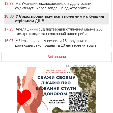
19:33
На Уманщині експосадовицю відділу освіти
судитимуть через завдані бюджету збитки
18:30
У Єрках прощатимуться з полеглим на Курщині
стрільцем ДШВ
17:29
Апеляційний суд підтвердив стягнення майже 250
тис. грн шкоди за незаконний вилов риби
16:07
У Черкасах за ніч виявили 15 порушників
комендантської години та 10 нетверезих водіїв
15:12
На Золотоніщині водійка збила пішохода, який
Всі новини
перебігав дорогу
14:11
На Черкащині прокуратура через суд вимагає взяти
СОЦІАЛЬНА РЕКЛАМА
під охорону 188-річну церкву
13:00
У Смілі біля магазину під колесами вантажівки
загинула жінка
11:33
У Черкасах пропонують для приватизації
п’ятиповерховий об’єкт у центрі міста
10:00
Не вистачає стажу для пенсії: як його докупити та що
потрібно знати
08:23
У Черкасах виявили низку недоліків у гуртожитку, де