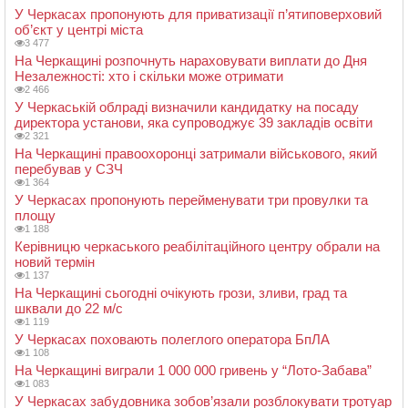
У Черкасах пропонують для приватизації п’ятиповерховий
об’єкт у центрі міста
3 477
На Черкащині розпочнуть нараховувати виплати до Дня
Незалежності: хто і скільки може отримати
2 466
У Черкаській облраді визначили кандидатку на посаду
директора установи, яка супроводжує 39 закладів освіти
2 321
На Черкащині правоохоронці затримали військового, який
перебував у СЗЧ
1 364
У Черкасах пропонують перейменувати три провулки та
площу
1 188
Керівницю черкаського реабілітаційного центру обрали на
новий термін
1 137
На Черкащині сьогодні очікують грози, зливи, град та
шквали до 22 м/с
1 119
У Черкасах поховають полеглого оператора БпЛА
1 108
На Черкащині виграли 1 000 000 гривень у “Лото-Забава”
1 083
У Черкасах забудовника зобов’язали розблокувати тротуар