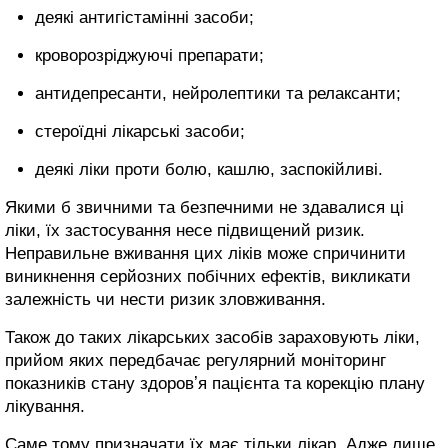
деякі антигістамінні засоби;
кроворозріджуючі препарати;
антидепресанти, нейролептики та релаксанти;
стероїдні лікарські засоби;
деякі ліки проти болю, кашлю, заспокійливі.
Якими б звичними та безпечними не здавалися ці
ліки, їх застосування несе підвищений ризик.
Неправильне вживання цих ліків може спричинити
виникнення серйозних побічних ефектів, викликати
залежність чи нести ризик зловживання.
Також до таких лікарських засобів зараховують ліки,
прийом яких передбачає регулярний моніторинг
показників стану здоровʼя пацієнта та корекцію плану
лікування.
Саме тому призначати їх має тільки лікар. Адже лише