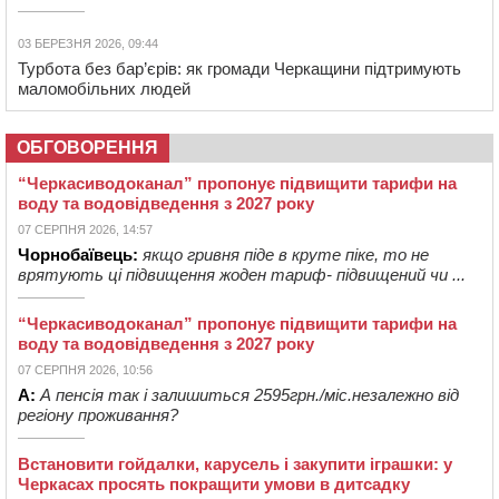
03 БЕРЕЗНЯ 2026, 09:44
Турбота без бар’єрів: як громади Черкащини підтримують
маломобільних людей
ОБГОВОРЕННЯ
“Черкасиводоканал” пропонує підвищити тарифи на
воду та водовідведення з 2027 року
07 СЕРПНЯ 2026, 14:57
Чорнобаївець:
якщо гривня піде в круте піке, то не
врятують ці підвищення жоден тариф- підвищений чи ...
“Черкасиводоканал” пропонує підвищити тарифи на
воду та водовідведення з 2027 року
07 СЕРПНЯ 2026, 10:56
А:
А пенсія так і залишиться 2595грн./міс.незалежно від
регіону проживання?
Встановити гойдалки, карусель і закупити іграшки: у
Черкасах просять покращити умови в дитсадку