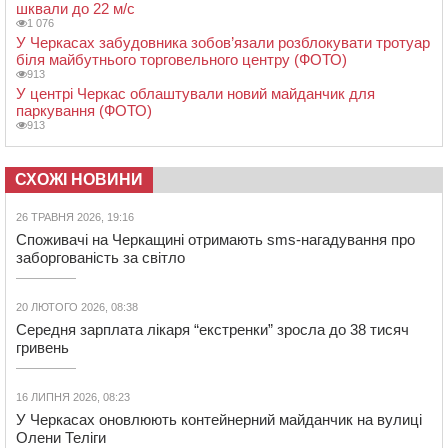
шквали до 22 м/с
1 076
У Черкасах забудовника зобов’язали розблокувати тротуар
біля майбутнього торговельного центру (ФОТО)
913
У центрі Черкас облаштували новий майданчик для
паркування (ФОТО)
913
СХОЖІ НОВИНИ
26 ТРАВНЯ 2026, 19:16
Споживачі на Черкащині отримають sms-нагадування про
заборгованість за світло
20 ЛЮТОГО 2026, 08:38
Середня зарплата лікаря “екстренки” зросла до 38 тисяч
гривень
16 ЛИПНЯ 2026, 08:23
У Черкасах оновлюють контейнерний майданчик на вулиці
Олени Теліги