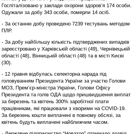
Госпіталізовано у заклади охорони здоров’я 174 особи.
Одужали за добу 343 особи, померли 14 осіб.
- За останню добу проведено 7239 тестувань методом
ПЛР.
- За добу найбільшу кількість підтверджених випадків
зареєстровано у Харківській області (49), Чернівецькій
області (48), Вінницькій області (48) та в місті Києві
(30).
- 12 травня відбулась селекторна нарада під
головуванням Президента України за участю Голови
МОЗ, Прем’єр-міністра України, Голови Офісу
Президента та голів ОДА щодо пришвидшення виплат
за березень та квітень 300% заробітної плати
працівникам, які працювали з хворими на COVID-19.
За березень кошти виплачені в повному обсязі, за
квітень будуть виплачені найближчим часом.
- Державне підприємство “Новатор” отримало дозвіл