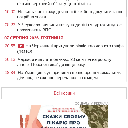
п’ятиповерховий об’єкт у центрі міста
10:00
Не вистачає стажу для пенсії: як його докупити та що
потрібно знати
08:23
У Черкасах виявили низку недоліків у гуртожитку, де
проживають ВПО
07 СЕРПНЯ 2026, П'ЯТНИЦЯ
20:55
На Черкащині врятували рідкісного чорного грифа
(ФОТО)
20:13
Черкаси виділять близько 20 млн грн на роботу
ліцею “Перспектива” до кінця року
19:34
На Уманщині суд припинив право оренди земельних
ділянок, незаконно переданих іноземцем
19:00
Вихователька з Черкас і дві педагогині з області
стали фіналістками Global Teacher Prize Ukraine 2026
Всі новини
18:23
Зарядка, йога, сапи та нові знайомства: у Черкасах
закрили сезон літнього табору для людей поважного
СОЦІАЛЬНА РЕКЛАМА
віку
17:48
“Це страшна несправедливість”: мати хворого на
СМА 13-річного хлопця із Драбівщини просить