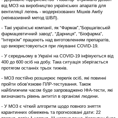
від МОЗ на виробництво українських апаратів для
вентиляції легень - модернізованих Мішків Амбу
(неінвазивний метод ШВЛ).
- Такі українські компанії, як “Фармак”,”Борщагівській
фармацевтичний завод“, “Дарниця”, “Біофарма”,
“Інтерхім” працюють над виготовленням препаратів,
що використовуються при лікуванні COVID-19.
- У середньому в Україні на COVID-19 інфікуються від
400 до 600 осіб на добу. Така ситуація зберігається
протягом останніх трьох тижнів.
- МОЗ постійно розширює перелік осіб, які повинні
пройти обов’язкове ПЛР-тестування. Також
найближчим часом буде запроваджено ІФА-тести, які
визначають рівень антитіл в організмі людини.
- У МОЗ є чіткий алгоритм щодо повного зняття
карантинних обмежень та прогнозовані дати: 22