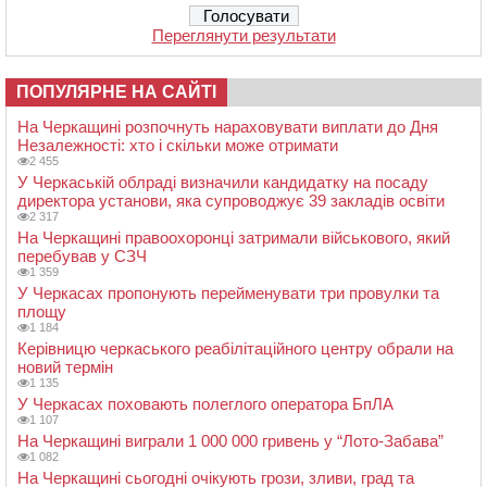
Переглянути результати
ПОПУЛЯРНЕ НА САЙТІ
На Черкащині розпочнуть нараховувати виплати до Дня
Незалежності: хто і скільки може отримати
2 455
У Черкаській облраді визначили кандидатку на посаду
директора установи, яка супроводжує 39 закладів освіти
2 317
На Черкащині правоохоронці затримали військового, який
перебував у СЗЧ
1 359
У Черкасах пропонують перейменувати три провулки та
площу
1 184
Керівницю черкаського реабілітаційного центру обрали на
новий термін
1 135
У Черкасах поховають полеглого оператора БпЛА
1 107
На Черкащині виграли 1 000 000 гривень у “Лото-Забава”
1 082
На Черкащині сьогодні очікують грози, зливи, град та