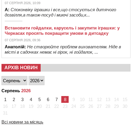
07 СЕРПНЯ 2026, 10:09
А:
Споконвіку іграшки і все,що стосується дитячого
дозвілля,а також-посуд і миючі засоби,к...
Встановити гойдалки, карусель і закупити іграшки: у
Черкасах просять покращити умови в дитсадку
07 СЕРПНЯ 2026, 09:36
Анатолій:
Не створюйте проблем вихователям. Ніде в
місті в садочках немає ні гірок, ні гойдалок, ...
АРХІВ НОВИН
Серпень
2026
1
2
3
4
5
6
7
8
9
10
11
12
13
14
15
16
17
18
19
20
21
22
23
24
25
26
27
28
29
30
31
Всі новини за місяць