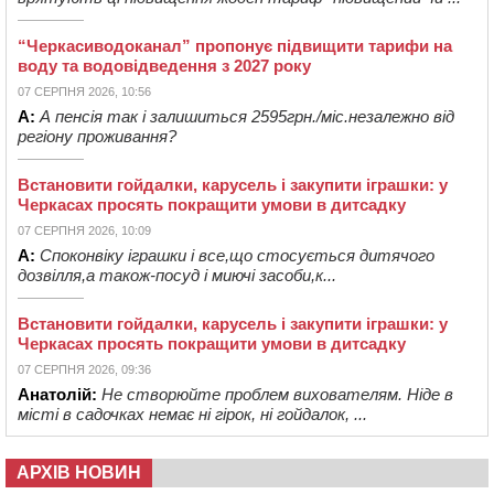
“Черкасиводоканал” пропонує підвищити тарифи на
воду та водовідведення з 2027 року
07 СЕРПНЯ 2026, 10:56
А:
А пенсія так і залишиться 2595грн./міс.незалежно від
регіону проживання?
Встановити гойдалки, карусель і закупити іграшки: у
Черкасах просять покращити умови в дитсадку
07 СЕРПНЯ 2026, 10:09
А:
Споконвіку іграшки і все,що стосується дитячого
дозвілля,а також-посуд і миючі засоби,к...
Встановити гойдалки, карусель і закупити іграшки: у
Черкасах просять покращити умови в дитсадку
07 СЕРПНЯ 2026, 09:36
Анатолій:
Не створюйте проблем вихователям. Ніде в
місті в садочках немає ні гірок, ні гойдалок, ...
АРХІВ НОВИН