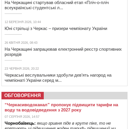
На Черкащині стартував обласний етап «Пліч-о-пліч
всеукраїнські студентські л...
12 БЕРЕЗНЯ 2026, 10:44
Юні стрільці з Черкас – призери чемпіонату України
26 КВІТНЯ 2026, 08:43
На Черкащині запрацював електронний реєстр спортивних
розрядів
23 ЧЕРВНЯ 2026, 20:22
Черкаські веслувальники здобули дев’ять нагород на
чемпіонаті України серед м...
ОБГОВОРЕННЯ
“Черкасиводоканал” пропонує підвищити тарифи на
воду та водовідведення з 2027 року
07 СЕРПНЯ 2026, 14:57
Чорнобаївець:
якщо гривня піде в круте піке, то не
врятують ці підвищення жоден тариф- підвищений чи ...