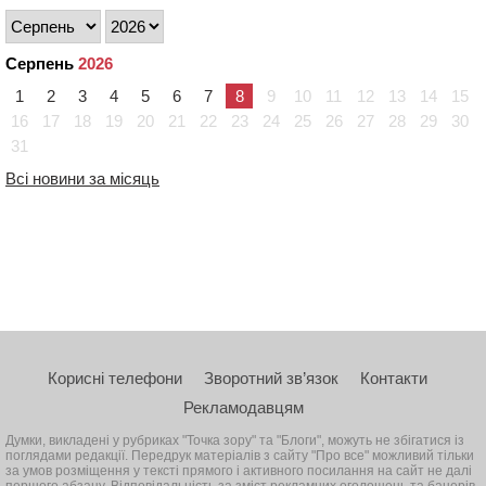
Серпень
2026
1
2
3
4
5
6
7
8
9
10
11
12
13
14
15
16
17
18
19
20
21
22
23
24
25
26
27
28
29
30
31
Всі новини за місяць
Корисні телефони
Зворотний зв’язок
Контакти
Рекламодавцям
Думки, викладені у рубриках "Точка зору" та "Блоги", можуть не збігатися із
поглядами редакції. Передрук матеріалів з сайту "Про все" можливий тільки
за умов розміщення у тексті прямого і активного посилання на сайт не далі