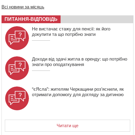
Всі новини за місяць
09:42
“Черкасиводоканал” пропонує підвищити
тарифи на воду та водовідведення з 2027 року
ПИТАННЯ-ВІДПОВІДЬ
09:08
Встановити гойдалки, карусель і закупити іграшки: у
Черкасах просять покращити умови в дитсадку
Не вистачає стажу для пенсії: як його
докупити та що потрібно знати
Доходи від здачі житла в оренду: що потрібно
знати про оподаткування
“єЯсла”: жителям Черкащини роз’яснили, як
отримати допомогу для догляду за дитиною
Читати ще