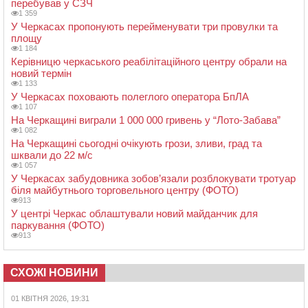
перебував у СЗЧ
1 359
У Черкасах пропонують перейменувати три провулки та
площу
1 184
Керівницю черкаського реабілітаційного центру обрали на
новий термін
1 133
У Черкасах поховають полеглого оператора БпЛА
1 107
На Черкащині виграли 1 000 000 гривень у “Лото-Забава”
1 082
На Черкащині сьогодні очікують грози, зливи, град та
шквали до 22 м/с
1 057
У Черкасах забудовника зобов’язали розблокувати тротуар
біля майбутнього торговельного центру (ФОТО)
913
У центрі Черкас облаштували новий майданчик для
паркування (ФОТО)
913
СХОЖІ НОВИНИ
01 КВІТНЯ 2026, 19:31