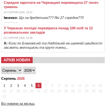
Середня зарплата на Черкащині перевищила 27 тисяч
гривень
03 СЕРПНЯ 2026, 18:37
Івченко:
Що за бредятина??? Які 27 середня??!!
У Черкасах поліція перевірила понад 100 осіб та 12
розважальних закладів
01 СЕРПНЯ 2026, 19:39
А:
Коли по Благовісній та Надпільній на шаленій швидкості
гасають мотоцикли та круті тачки...
АРХІВ НОВИН
Серпень
2026
1
2
3
4
5
6
7
8
9
10
11
12
13
14
15
16
17
18
19
20
21
22
23
24
25
26
27
28
29
30
31
Всі новини за місяць