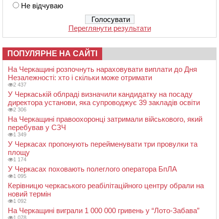
Не відчуваю
Переглянути результати
ПОПУЛЯРНЕ НА САЙТІ
На Черкащині розпочнуть нараховувати виплати до Дня
Незалежності: хто і скільки може отримати
2 437
У Черкаській облраді визначили кандидатку на посаду
директора установи, яка супроводжує 39 закладів освіти
2 306
На Черкащині правоохоронці затримали військового, який
перебував у СЗЧ
1 349
У Черкасах пропонують перейменувати три провулки та
площу
1 174
У Черкасах поховають полеглого оператора БпЛА
1 095
Керівницю черкаського реабілітаційного центру обрали на
новий термін
1 092
На Черкащині виграли 1 000 000 гривень у “Лото-Забава”
1 078