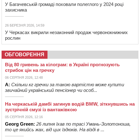
У Багачевській громаді поховали полеглого у 2024 році
захисника
26 БЕРЕЗНЯ 2026, 14:59
У Черкасах викрили незаконний продаж червонокнижних
рослин
ОБГОВОРЕННЯ
Від 80 гривень за кілограм: в Україні прогнозують
стрибок цін на гречку
06 СЕРПНЯ 2026, 12:48
А:
Скільки кг гречки за такою вартістю може купити
звичайний український пенсіонер чи особ...
На черкаській дамбі загинув водій BMW, зіткнувшись на
зустрічній смузі із вантажівкою
05 СЕРПНЯ 2026, 12:16
Georg Green:
26 липня їхав по трасі Умань-Золотоноша,
то це якийсь жах, від цих їздюків. На вїзді в ...