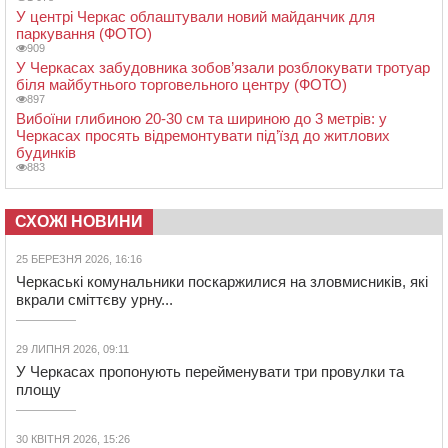
У центрі Черкас облаштували новий майданчик для
паркування (ФОТО)
909
У Черкасах забудовника зобов’язали розблокувати тротуар
біля майбутнього торговельного центру (ФОТО)
897
Вибоїни глибиною 20-30 см та шириною до 3 метрів: у
Черкасах просять відремонтувати під’їзд до житлових
будинків
883
СХОЖІ НОВИНИ
25 БЕРЕЗНЯ 2026, 16:16
Черкаські комунальники поскаржилися на зловмисників, які
вкрали сміттєву урну...
29 ЛИПНЯ 2026, 09:11
У Черкасах пропонують перейменувати три провулки та
площу
30 КВІТНЯ 2026, 15:26