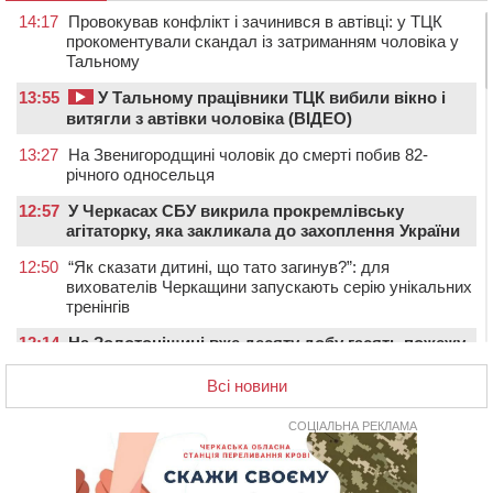
14:17
Провокував конфлікт і зачинився в автівці: у ТЦК
прокоментували скандал із затриманням чоловіка у
Тальному
13:55
У Тальному працівники ТЦК вибили вікно і
витягли з автівки чоловіка (ВІДЕО)
13:27
На Звенигородщині чоловік до смерті побив 82-
річного односельця
12:57
У Черкасах СБУ викрила прокремлівську
агітаторку, яка закликала до захоплення України
12:50
“Як сказати дитині, що тато загинув?”: для
вихователів Черкащини запускають серію унікальних
тренінгів
12:14
На Золотоніщині вже десяту добу гасять пожежу
торфу
Всі новини
11:35
Від 80 гривень за кілограм: в Україні прогнозують
стрибок цін на гречку
СОЦІАЛЬНА РЕКЛАМА
10:56
Захисника зі Звенигородщини, який обороняв
Авдіївку, нагородили “Комбатантським хрестом”