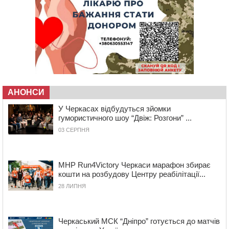
10:10
На Черкащині п’яний мотоцикліст зіткнувся з
мопедом: двоє людей у лікарні
09:42
Ветерани МСК “Дніпро” вибороли бронзу чемпіонату
України
08:57
На Уманщині підрядника зобов’язали сплатити понад
670 тис грн штрафу за незаконні зміни до договору
08:20
Обрано претендента на посаду директора
Мокрокалигірського психоневрологічного інтернату
АНОНСИ
07:23
Уманські міграційники видворили з країни грузина,
який відсидів термін у колонії
У Черкасах відбудуться зйомки
гумористичного шоу “Двіж: Розгони” ...
05 СЕРПНЯ 2026, СЕРЕДА
03 СЕРПНЯ
20:28
Наступні два дні на Черкащині прогнозують пік
африканського “пекла”
19:30
Проєкт просторового розвитку Корсунь-
MHP Run4Victory Черкаси марафон збирає
Шевченківської громади рекомендували до
кошти на розбудову Центру реабілітації...
погодження
28 ЛИПНЯ
18:45
У Звенигородці влада заборонила проводити масові
заходи
18:07
Боксерка з Черкащини готується до чемпіонату
Черкаський МСК “Дніпро” готується до матчів
Європи серед молоді