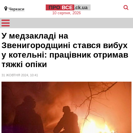
ПРО
ВСЕ
.ck.ua
Черкаси
10 серпня, 2026
У медзакладі на
Звенигородщині стався вибух
у котельні: працівник отримав
тяжкі опіки
31 ЖОВТНЯ 2024, 10:41