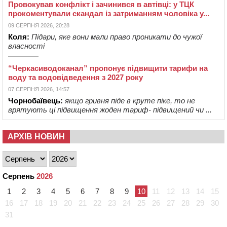
Провокував конфлікт і зачинився в автівці: у ТЦК
прокоментували скандал із затриманням чоловіка у...
09 СЕРПНЯ 2026, 20:28
Коля:
Підари, яке вони мали право проникати до чужої
власності
“Черкасиводоканал” пропонує підвищити тарифи на
воду та водовідведення з 2027 року
07 СЕРПНЯ 2026, 14:57
Чорнобаївець:
якщо гривня піде в круте піке, то не
врятують ці підвищення жоден тариф- підвищений чи ...
АРХІВ НОВИН
Серпень
2026
1
2
3
4
5
6
7
8
9
10
11
12
13
14
15
16
17
18
19
20
21
22
23
24
25
26
27
28
29
30
31