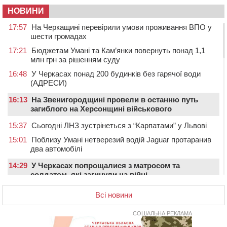
НОВИНИ
17:57
На Черкащині перевірили умови проживання ВПО у
шести громадах
17:21
Бюджетам Умані та Кам’янки повернуть понад 1,1
млн грн за рішенням суду
16:48
У Черкасах понад 200 будинків без гарячої води
(АДРЕСИ)
16:13
На Звенигородщині провели в останню путь
загиблого на Херсонщині військового
15:37
Сьогодні ЛНЗ зустрінеться з “Карпатами” у Львові
15:01
Поблизу Умані нетверезий водій Jaguar протаранив
два автомобілі
14:29
У Черкасах попрощалися з матросом та
солдатом, які загинули на війні
13:54
У Жашкові чоловік погрожував людям гранатою і
Всі новини
зберігав вдома схрон боєприпасів
13:18
У Черкасах екологи виявили скид забрудненої рідини
СОЦІАЛЬНА РЕКЛАМА
в Дніпро