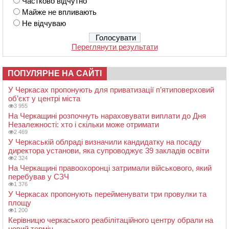
Частково відчутно
Майже не впливають
Не відчуваю
Переглянути результати
ПОПУЛЯРНЕ НА САЙТІ
У Черкасах пропонують для приватизації п’ятиповерховий
об’єкт у центрі міста
3 955
На Черкащині розпочнуть нараховувати виплати до Дня
Незалежності: хто і скільки може отримати
2 469
У Черкаській облраді визначили кандидатку на посаду
директора установи, яка супроводжує 39 закладів освіти
2 324
На Черкащині правоохоронці затримали військового, який
перебував у СЗЧ
1 376
У Черкасах пропонують перейменувати три провулки та
площу
1 200
Керівницю черкаського реабілітаційного центру обрали на
новий термін