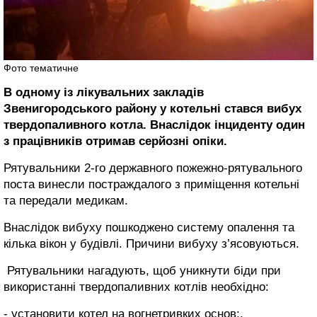
Фото тематичне
В одному із лікувальних закладів
Звенигородського району у котельні стався вибух
твердопаливного котла. Внаслідок інциденту один
з працівників отримав серйозні опіки.
Рятувальники 2-го державного пожежно-рятувального
поста винесли постраждалого з приміщення котельні
та передали медикам.
Внаслідок вибуху пошкоджено систему опалення та
кілька вікон у будівлі. Причини вибуху з’ясовуються.
Рятувальники нагадують, щоб уникнути біди при
використанні твердопаливних котлів необхідно:
- установити котел на вогнетривких основ;.