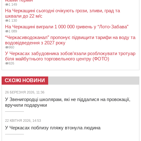
1 149
На Черкащині сьогодні очікують грози, зливи, град та
шквали до 22 м/с
1 130
На Черкащині виграли 1 000 000 гривень у “Лото-Забава”
1 089
“Черкасиводоканал” пропонує підвищити тарифи на воду та
водовідведення з 2027 року
960
У Черкасах забудовника зобов’язали розблокувати тротуар
біля майбутнього торговельного центру (ФОТО)
926
СХОЖІ НОВИНИ
26 БЕРЕЗНЯ 2026, 11:36
У Звенигородці школярам, які не піддалися на провокації,
вручили подарунки
22 КВІТНЯ 2026, 14:53
У Черкасах поблизу пляжу втонула людина