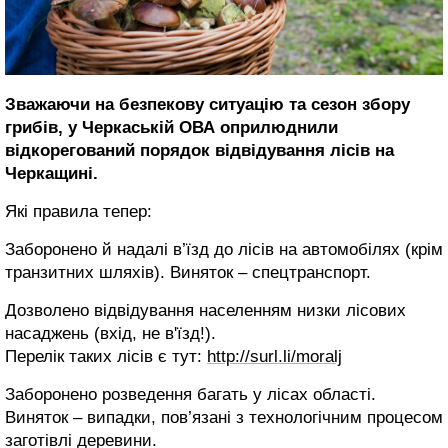
Зважаючи на безпекову ситуацію та сезон збору
грибів, у Черкаській ОВА оприлюднили
відкорегований порядок відвідування лісів на
Черкащині.
Які правила тепер:
Заборонено й надалі в’їзд до лісів на автомобілях (крім
транзитних шляхів). Виняток – спецтранспорт.
Дозволено відвідування населенням низки лісових
насаджень (вхід, не в'їзд!).
Перелік таких лісів є тут:
http://surl.li/moralj
Заборонено розведення багать у лісах області.
Виняток – випадки, пов’язані з технологічним процесом
заготівлі деревини.