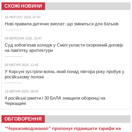
СХОЖІ НОВИНИ
16 ЛЮТОГО 2026, 07:47
Нові правила дитячих виплат: що зміниться для батьків
09 БЕРЕЗНЯ 2026, 15:47
Суд зобов’язав коледж у Смілі укласти охоронний договір
на пам’ятку архітектури
09 КВІТНЯ 2026, 12:40
У Корсуні зустріли воїна, який понад півтора року пробув у
російському полоні
16 КВІТНЯ 2026, 08:45
4 російські ракети і 30 БпЛА знищили оборонці на
Черкащині
ОБГОВОРЕННЯ
“Черкасиводоканал” пропонує підвищити тарифи на