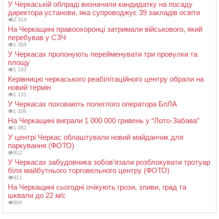
У Черкаській облраді визначили кандидатку на посаду
директора установи, яка супроводжує 39 закладів освіти
2 314
На Черкащині правоохоронці затримали військового, який
перебував у СЗЧ
1 358
У Черкасах пропонують перейменувати три провулки та
площу
1 183
Керівницю черкаського реабілітаційного центру обрали на
новий термін
1 131
У Черкасах поховають полеглого оператора БпЛА
1 106
На Черкащині виграли 1 000 000 гривень у “Лото-Забава”
1 082
У центрі Черкас облаштували новий майданчик для
паркування (ФОТО)
912
У Черкасах забудовника зобов’язали розблокувати тротуар
біля майбутнього торговельного центру (ФОТО)
911
На Черкащині сьогодні очікують грози, зливи, град та
шквали до 22 м/с
904