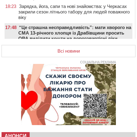
18:23
Зарядка, йога, сапи та нові знайомства: у Черкасах
закрили сезон літнього табору для людей поважного
віку
17:48
“Це страшна несправедливість”: мати хворого на
СМА 13-річного хлопця із Драбівщини просить
ОВА виділити кошти на дороговартісні ліки
17:15
На Уманщині судитимуть колишню очільницю відділу
Всі новини
освіти через закупівлю електрики за завищеною
ціною
СОЦІАЛЬНА РЕКЛАМА
16:40
У Черкасах провели в останню путь двох
загиблих воїнів
16:07
До 1 вересня у Черкасах оновлюють дорожню
розмітку біля навчальних закладів (ФОТОФАКТ)
15:39
На честь загиблого захисника і чемпіона світу в
Черкасах відкрили спортивно-реабілітаційний центр
15:05
На Звенигородщині, попри заборону міськради,
проведуть “Ше.Fest”
14:31
У Каневі аномальна спека призвела до перебоїв у
роботі електромереж та комунальних служб
АНОНСИ