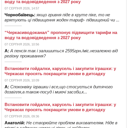
воду та водовідведення з 2027 року
07 СЕРПНЯ 2026, 14:57
Чорнобаївець:
якщо гривня піде в круте піке, то не
врятують ці підвищення жоден тариф- підвищений чи ...
“Черкасиводоканал” пропонує підвищити тарифи на
воду та водовідведення з 2027 року
07 СЕРПНЯ 2026, 10:56
А:
А пенсія так і залишиться 2595грн./міс.незалежно від
регіону проживання?
Встановити гойдалки, карусель і закупити іграшки: у
Черкасах просять покращити умови в дитсадку
07 СЕРПНЯ 2026, 10:09
А:
Споконвіку іграшки і все,що стосується дитячого
дозвілля,а також-посуд і миючі засоби,к...
Встановити гойдалки, карусель і закупити іграшки: у
Черкасах просять покращити умови в дитсадку
07 СЕРПНЯ 2026, 09:36
Анатолій:
Не створюйте проблем вихователям. Ніде в
місті в садочках немає ні гірок, ні гойдалок, ...