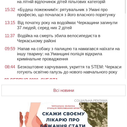
на літній відпочинок дітей пільгових категорій
15:32
«Будеш пожежним!»: рятувальник з Умані про
професію, що почалася з його власного порятунку
13:15
Від початку року на водоймах Черкащини загинули
37 людей, серед них 2 дітей
11:37
Водійка на смерть збила велосипедиста в
Черкаському районі
09:59
Напав на собаку з палицею та намагався наїхати на
іншу тварину: на Уманщині поліція відкрила
кримінальне провадження
08:44
Безкоштовне харчування, укриття та STEM: Черкаси
готують освітню галузь до нового навчального року
08 СЕРПНЯ 2026, СУБОТА
20:32
Черкаські вершники здобули нагороди української
Всі новини
першості
19:33
На Уманщині експосадовицю відділу освіти
СОЦІАЛЬНА РЕКЛАМА
судитимуть через завдані бюджету збитки
18:30
У Єрках прощатимуться з полеглим на Курщині
стрільцем ДШВ