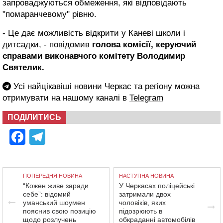
запроваджуються обмеження, які відповідають
"помаранчевому" рівню.
- Це дає можливість відкрити у Каневі школи і
дитсадки, - повідомив
голова комісії, керуючий
справами виконавчого комітету Володимир
Святелик.
Усі найцікавіші новини Черкас та регіону можна
отримувати на нашому каналі в
Telegram
ПОДІЛИТИСЬ
Facebook
Telegram
ПОПЕРЕДНЯ НОВИНА
НАСТУПНА НОВИНА
“Кожен живе заради
У Черкасах поліцейські
себе”: відомий
затримали двох
уманський шоумен
чоловіків, яких
пояснив свою позицію
підозрюють в
щодо розлучень
обкраданні автомобілів