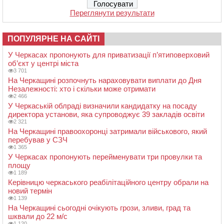
Переглянути результати
ПОПУЛЯРНЕ НА САЙТІ
У Черкасах пропонують для приватизації п’ятиповерховий
об’єкт у центрі міста
3 701
На Черкащині розпочнуть нараховувати виплати до Дня
Незалежності: хто і скільки може отримати
2 466
У Черкаській облраді визначили кандидатку на посаду
директора установи, яка супроводжує 39 закладів освіти
2 321
На Черкащині правоохоронці затримали військового, який
перебував у СЗЧ
1 365
У Черкасах пропонують перейменувати три провулки та
площу
1 189
Керівницю черкаського реабілітаційного центру обрали на
новий термін
1 139
На Черкащині сьогодні очікують грози, зливи, град та
шквали до 22 м/с
1 120