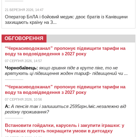
21 БЕРЕЗНЯ 2026, 14:47
Оператор БпЛА і бойовий медик: двоє братів із Канівщини
захищають країну на З...
ОБГОВОРЕННЯ
“Черкасиводоканал” пропонує підвищити тарифи на
воду та водовідведення з 2027 року
07 СЕРПНЯ 2026, 14:57
Чорнобаївець:
якщо гривня піде в круте піке, то не
врятують ці підвищення жоден тариф- підвищений чи ...
“Черкасиводоканал” пропонує підвищити тарифи на
воду та водовідведення з 2027 року
07 СЕРПНЯ 2026, 10:56
А:
А пенсія так і залишиться 2595грн./міс.незалежно від
регіону проживання?
Встановити гойдалки, карусель і закупити іграшки: у
Черкасах просять покращити умови в дитсадку