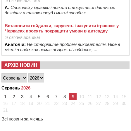
07 СЕРПНЯ 2026, 10:09
А:
Споконвіку іграшки і все,що стосується дитячого
дозвілля,а також-посуд і миючі засоби,к...
Встановити гойдалки, карусель і закупити іграшки: у
Черкасах просять покращити умови в дитсадку
07 СЕРПНЯ 2026, 09:36
Анатолій:
Не створюйте проблем вихователям. Ніде в
місті в садочках немає ні гірок, ні гойдалок, ...
АРХІВ НОВИН
Серпень
2026
1
2
3
4
5
6
7
8
9
10
11
12
13
14
15
16
17
18
19
20
21
22
23
24
25
26
27
28
29
30
31
Всі новини за місяць