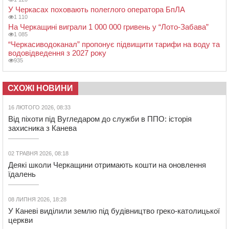
У Черкасах поховають полеглого оператора БпЛА
1 110
На Черкащині виграли 1 000 000 гривень у “Лото-Забава”
1 085
“Черкасиводоканал” пропонує підвищити тарифи на воду та
водовідведення з 2027 року
935
СХОЖІ НОВИНИ
16 ЛЮТОГО 2026, 08:33
Від піхоти під Вугледаром до служби в ППО: історія
захисника з Канева
02 ТРАВНЯ 2026, 08:18
Деякі школи Черкащини отримають кошти на оновлення
їдалень
08 ЛИПНЯ 2026, 18:28
У Каневі виділили землю під будівництво греко-католицької
церкви