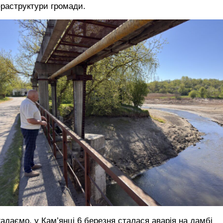
раструктури громади.
адаємо, у Кам’янці 6 березня
сталася аварія на дамбі