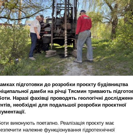
рамках підготовки до розробки проєкту будівництва
ніципальної дамби на річці Тясмин тривають підгото
боти. Наразі фахівці проводять геологічні досліджен
унтів, необхідні для подальшої розробки проєктної
кументації.
оти виконують поетапно. Реалізація проєкту має
езпечити належне функціонування гідротехнічної