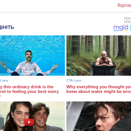
Відпов
РЕК
РЕК