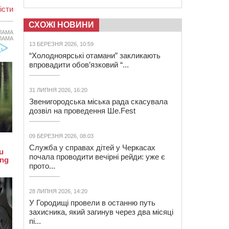
іcти
СХОЖІ НОВИНИ
ЛАМА
ЛАМА
13 БЕРЕЗНЯ 2026, 10:59
“Холодноярські отамани” закликають
впровадити обов’язковий “...
31 ЛИПНЯ 2026, 16:20
Звенигородська міська рада скасувала
дозвіл на проведення Ше.Fest
09 БЕРЕЗНЯ 2026, 08:03
Служба у справах дітей у Черкасах
почала проводити вечірні рейди: уже є
прото...
28 ЛИПНЯ 2026, 14:20
У Городищі провели в останню путь
захисника, який загинув через два місяці
пі...