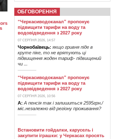
ОБГОВОРЕННЯ
“Черкасиводоканал” пропонує
підвищити тарифи на воду та
водовідведення з 2027 року
07 СЕРПНЯ 2026, 14:57
Чорнобаївець:
якщо гривня піде в
круте піке, то не врятують ці
підвищення жоден тариф- підвищений
чи ...
“Черкасиводоканал” пропонує
підвищити тарифи на воду та
водовідведення з 2027 року
07 СЕРПНЯ 2026, 10:56
А:
А пенсія так і залишиться 2595грн./
міс.незалежно від регіону проживання?
Встановити гойдалки, карусель і
закупити іграшки: у Черкасах просять