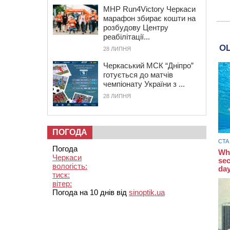
MHP Run4Victory Черкаси
марафон збирає кошти на
розбудову Центру
реабілітації...
28 ЛИПНЯ
Черкаський МСК “Дніпро”
готується до матчів
чемпіонату України з ...
28 ЛИПНЯ
ПОГОДА
Погода
Черкаси
вологість:
тиск:
вітер:
Погода на 10 днів від
sinoptik.ua