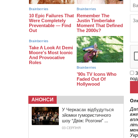
16:07
До 1 вересня у Черкасах
оновлюють дорожню розмітку біля
навчальних закладів (ФОТОФАКТ)
15:39
На честь загиблого захисника і
чемпіона світу в Черкасах відкрили
спортивно-реабілітаційний центр
З
под
АНОНСИ
Ол
Дал
У Черкасах відбудуться
вже
зйомки гумористичного
впл
шоу “Двіж: Розгони” ...
літ
03 СЕРПНЯ
мен
Укр