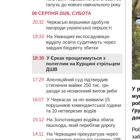
галузь до нового навчального року
08 СЕРПНЯ 2026, СУБОТА
20:32
Черкаські вершники здобули
нагороди української першості
19:33
На Уманщині експосадовицю
відділу освіти судитимуть через
завдані бюджету збитки
18:30
У Єрках прощатимуться з
полеглим на Курщині стрільцем
ДШВ
17:29
Апеляційний суд підтвердив
стягнення майже 250 тис. грн
У 
шкоди за незаконний вилов риби
му
16:07
У Черкасах за ніч виявили 15
ро
порушників комендантської години
ґр
та 10 нетверезих водіїв
до
15:12
На Золотоніщині водійка збила
пішохода, який перебігав дорогу
Роб
14:11
На Черкащині прокуратура через
заб
суд вимагає взяти під охорону 188-