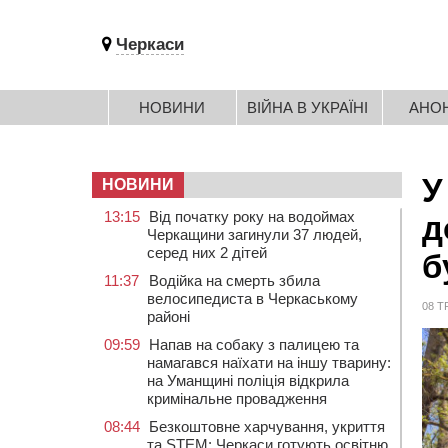
Черкаси
НОВИНИ
ВІЙНА В УКРАЇНІ
АНО
У
НОВИНИ
13:15
Від початку року на водоймах
д
Черкащини загинули 37 людей,
серед них 2 дітей
б
11:37
Водійка на смерть збила
велосипедиста в Черкаському
08 Т
районі
09:59
Напав на собаку з палицею та
намагався наїхати на іншу тварину:
на Уманщині поліція відкрила
кримінальне провадження
08:44
Безкоштовне харчування, укриття
та STEM: Черкаси готують освітню