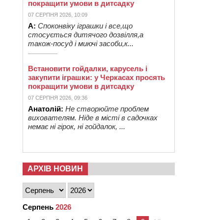
покращити умови в дитсадку
07 СЕРПНЯ 2026, 10:09
А:
Споконвіку іграшки і все,що
стосується дитячого дозвілля,а
також-посуд і миючі засоби,к...
Встановити гойдалки, карусель і
закупити іграшки: у Черкасах просять
покращити умови в дитсадку
07 СЕРПНЯ 2026, 09:36
Анатолій:
Не створюйте проблем
вихователям. Ніде в місті в садочках
немає ні гірок, ні гойдалок, ...
АРХІВ НОВИН
Серпень
2026