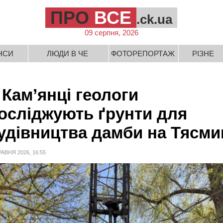
ПРО
ВСЕ
.ck.ua
09 серпня, 2026
НСИ
ЛЮДИ В ЧЕ
ФОТОРЕПОРТАЖ
РІЗНЕ
 Кам’янці геологи
осліджують ґрунти для
удівництва дамби на Тясми
РАВНЯ 2026, 16:55