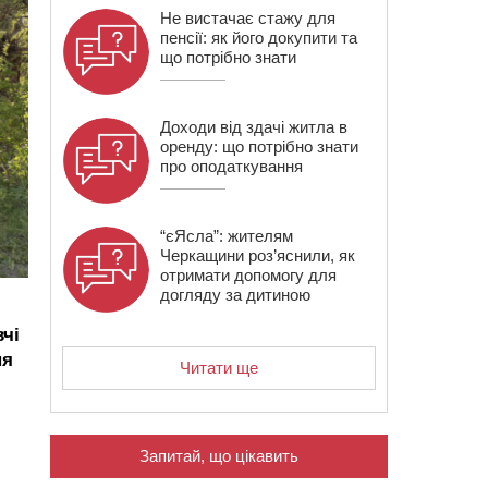
Не вистачає стажу для
пенсії: як його докупити та
що потрібно знати
Доходи від здачі житла в
оренду: що потрібно знати
про оподаткування
“єЯсла”: жителям
Черкащини роз’яснили, як
отримати допомогу для
догляду за дитиною
вчі
ня
Читати ще
Запитай, що цікавить