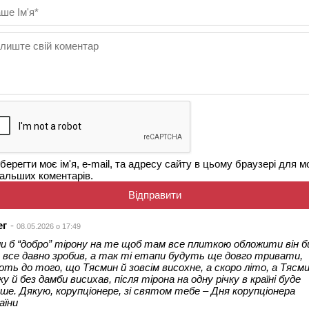
берегти моє ім'я, e-mail, та адресу сайту в цьому браузері для м
альших коментарів.
ег
08.05.2026 о 17:49
и б “добро” тірону на те щоб там все плиткою обложити він б
 все давно зробив, а так ті етапи будуть ще довго тривати,
оть до того, що Тясмин й зовсім висохне, а скоро літо, а Тясми
ку й без дамби висихав, після тірона на одну річку в країні буде
ше. Дякую, корупціонере, зі святом тебе – Дня корупціонера
аїни