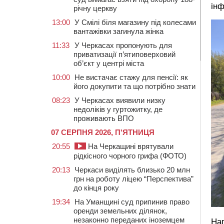
інф
річну церкву
13:00
У Смілі біля магазину під колесами
вантажівки загинула жінка
11:33
У Черкасах пропонують для
приватизації п’ятиповерховий
об’єкт у центрі міста
10:00
Не вистачає стажу для пенсії: як
його докупити та що потрібно знати
08:23
У Черкасах виявили низку
недоліків у гуртожитку, де
проживають ВПО
07 СЕРПНЯ 2026, П'ЯТНИЦЯ
20:55
На Черкащині врятували
рідкісного чорного грифа (ФОТО)
20:13
Черкаси виділять близько 20 млн
грн на роботу ліцею “Перспектива”
до кінця року
19:34
На Уманщині суд припинив право
оренди земельних ділянок,
незаконно переданих іноземцем
Наг