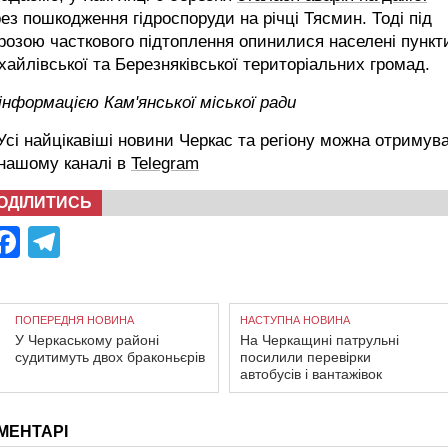
ез пошкодження гідроспоруди на річці Тясмин. Тоді під
розою часткового підтоплення опинилися населені пункт
айлівської та Березняківської територіальних громад.
інформацією Кам'янської міської ради
сі найцікавіші новини Черкас та регіону можна отримув
 нашому каналі в
Telegram
ОДІЛИТИСЬ
Facebook
Telegram
ПОПЕРЕДНЯ НОВИНА
НАСТУПНА НОВИНА
У Черкаському районі
На Черкащині патрульні
судитимуть двох браконьєрів
посилили перевірки
автобусів і вантажівок
МЕНТАРІ