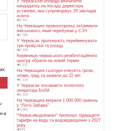
У Черкаській облраді визначили
кандидатку на посаду директора
установи, яка супроводжує 39 закладів
освіти
2 321
На Черкащині правоохоронці затримали
військового, який перебував у СЗЧ
1 365
У Черкасах пропонують перейменувати
три провулки та площу
1 189
Керівницю черкаського реабілітаційного
центру обрали на новий термін
1 137
оїх
На Черкащині сьогодні очікують грози,
зливи, град та шквали до 22 м/с
1 119
У Черкасах поховають полеглого
оператора БпЛА
1 109
На Черкащині виграли 1 000 000 гривень
и
у “Лото-Забава”
1 083
н в
“Черкасиводоканал” пропонує підвищити
тарифи на воду та водовідведення з 2027
року
929