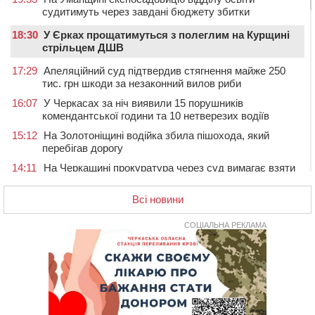
судитимуть через завдані бюджету збитки
18:30
У Єрках прощатимуться з полеглим на Курщині
стрільцем ДШВ
17:29
Апеляційний суд підтвердив стягнення майже 250
тис. грн шкоди за незаконний вилов риби
16:07
У Черкасах за ніч виявили 15 порушників
комендантської години та 10 нетверезих водіїв
15:12
На Золотоніщині водійка збила пішохода, який
перебігав дорогу
14:11
На Черкащині прокуратура через суд вимагає взяти
під охорону 188-річну церкву
Всі новини
13:00
У Смілі біля магазину під колесами вантажівки
загинула жінка
СОЦІАЛЬНА РЕКЛАМА
11:33
У Черкасах пропонують для приватизації
п’ятиповерховий об’єкт у центрі міста
10:00
Не вистачає стажу для пенсії: як його докупити та що
потрібно знати
08:23
У Черкасах виявили низку недоліків у гуртожитку, де
проживають ВПО