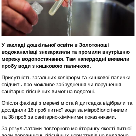
У закладі дошкільної освіти в Золотоноші
водоканалівці знезаразили та промили внутрішню
мережу водопостачання. Там напердодні виявили
пробу води з кишковою паличкою.
Присутність загальних коліформ та кишкової палички
свідчить про можливе забруднення чи порушення
санітарно-гігієнічних вимог на водогоні.
Опісля фахівці з мережі міста й дитсадка відібрали та
дослідили 16 проб питної води за мікробіологічними
та 38 проб за санітарно-хімічними показниками.
За результатами повторного моніторингу якості питної
води перевищень гігієнічних нормативів не виявлено.