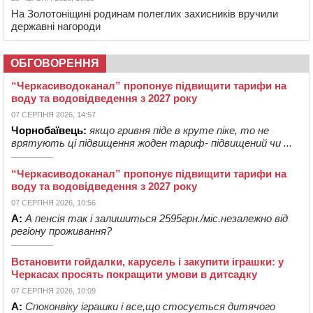
На Золотоніщині родинам полеглих захисників вручили
державні нагороди
ОБГОВОРЕННЯ
“Черкасиводоканал” пропонує підвищити тарифи на
воду та водовідведення з 2027 року
07 СЕРПНЯ 2026, 14:57
Чорнобаївець:
якщо гривня піде в круте піке, то не
врятують ці підвищення жоден тариф- підвищений чи ...
“Черкасиводоканал” пропонує підвищити тарифи на
воду та водовідведення з 2027 року
07 СЕРПНЯ 2026, 10:56
А:
А пенсія так і залишиться 2595грн./міс.незалежно від
регіону проживання?
Встановити гойдалки, карусель і закупити іграшки: у
Черкасах просять покращити умови в дитсадку
07 СЕРПНЯ 2026, 10:09
А:
Споконвіку іграшки і все,що стосується дитячого