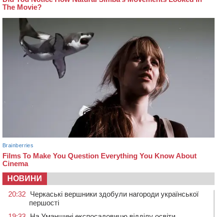
НОВИНИ
20:32
Черкаські вершники здобули нагороди української
першості
19:33
На Уманщині експосадовицю відділу освіти