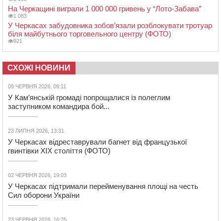
На Черкащині виграли 1 000 000 гривень у “Лото-Забава”
1 083
У Черкасах забудовника зобов’язали розблокувати тротуар
біля майбутнього торговельного центру (ФОТО)
921
СХОЖІ НОВИНИ
09 ЧЕРВНЯ 2026, 09:11
У Кам’янській громаді попрощалися із полеглим
заступником командира бой...
23 ЛИПНЯ 2026, 13:31
У Черкасах відреставрували багнет від французької
гвинтівки ХІХ століття (ФОТО)
02 ЧЕРВНЯ 2026, 19:03
У Черкасах підтримали перейменування площі на честь
Сил оборони України
23 ЧЕРВНЯ 2026, 16:25