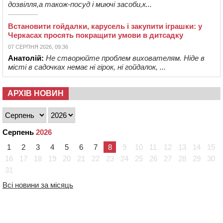
дозвілля,а також-посуд і миючі засоби,к...
Встановити гойдалки, карусель і закупити іграшки: у
Черкасах просять покращити умови в дитсадку
07 СЕРПНЯ 2026, 09:36
Анатолій:
Не створюйте проблем вихователям. Ніде в
місті в садочках немає ні гірок, ні гойдалок, ...
АРХІВ НОВИН
Серпень
2026
1
2
3
4
5
6
7
8
9
10
11
12
13
14
15
16
17
18
19
20
21
22
23
24
25
26
27
28
29
30
31
Всі новини за місяць