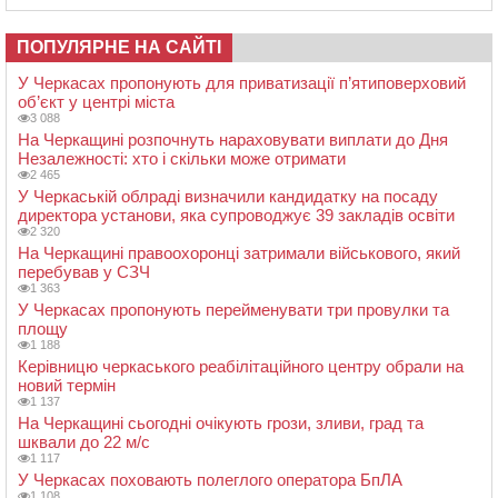
ПОПУЛЯРНЕ НА САЙТІ
У Черкасах пропонують для приватизації п’ятиповерховий
об’єкт у центрі міста
3 088
На Черкащині розпочнуть нараховувати виплати до Дня
Незалежності: хто і скільки може отримати
2 465
У Черкаській облраді визначили кандидатку на посаду
директора установи, яка супроводжує 39 закладів освіти
2 320
На Черкащині правоохоронці затримали військового, який
перебував у СЗЧ
1 363
У Черкасах пропонують перейменувати три провулки та
площу
1 188
Керівницю черкаського реабілітаційного центру обрали на
новий термін
1 137
На Черкащині сьогодні очікують грози, зливи, град та
шквали до 22 м/с
1 117
У Черкасах поховають полеглого оператора БпЛА
1 108