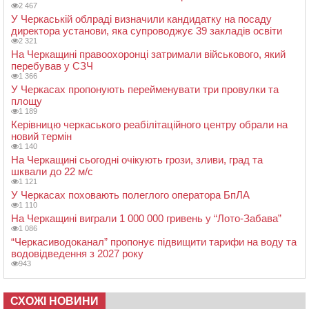
2 467
У Черкаській облраді визначили кандидатку на посаду
директора установи, яка супроводжує 39 закладів освіти
2 321
На Черкащині правоохоронці затримали військового, який
перебував у СЗЧ
1 366
У Черкасах пропонують перейменувати три провулки та
площу
1 189
Керівницю черкаського реабілітаційного центру обрали на
новий термін
1 140
На Черкащині сьогодні очікують грози, зливи, град та
шквали до 22 м/с
1 121
У Черкасах поховають полеглого оператора БпЛА
1 110
На Черкащині виграли 1 000 000 гривень у “Лото-Забава”
1 086
“Черкасиводоканал” пропонує підвищити тарифи на воду та
водовідведення з 2027 року
943
СХОЖІ НОВИНИ