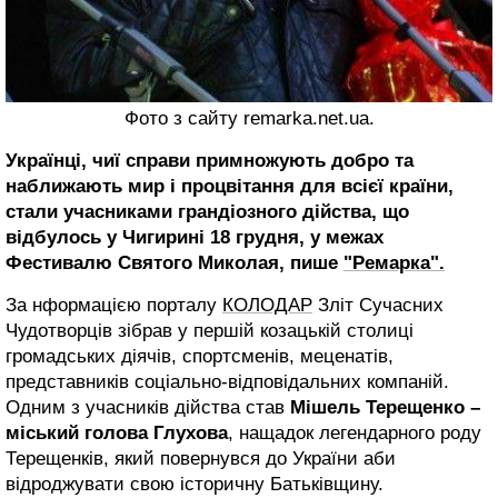
Фото з сайту remarka.net.ua.
Українці, чиї справи примножують добро та
наближають мир і процвітання для всієї країни,
стали учасниками грандіозного дійства, що
відбулось у Чигирині 18 грудня, у межах
Фестивалю Святого Миколая, пише
"Ремарка".
За нформацією порталу
КОЛОДАР
Зліт Сучасних
Чудотворців зібрав у першій козацькій столиці
громадських діячів, спортсменів, меценатів,
представників соціально-відповідальних компаній.
Одним з учасників дійства став
Мішель Терещенко –
міський голова Глухова
, нащадок легендарного роду
Терещенків, який повернувся до України аби
відроджувати свою історичну Батьківщину.