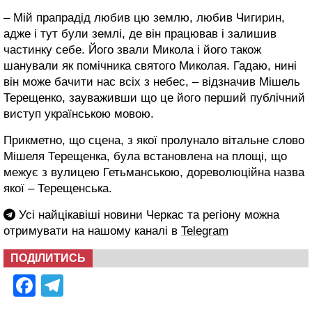
– Мій прапрадід любив цю землю, любив Чигирин,
адже і тут були землі, де він працював і залишив
частинку себе. Його звали Микола і його також
шанували як помічника святого Миколая. Гадаю, нині
він може бачити нас всіх з небес, – відзначив Мішель
Терещенко, зауваживши що це його перший публічний
виступ українською мовою.
Прикметно, що сцена, з якої пролунало вітальне слово
Мішеля Терещенка, була встановлена на площі, що
межує з вулицею Гетьманською, дореволюційна назва
якої – Терещенська.
Усі найцікавіші новини Черкас та регіону можна
отримувати на нашому каналі в
Telegram
ПОДІЛИТИСЬ
Facebook
Telegram