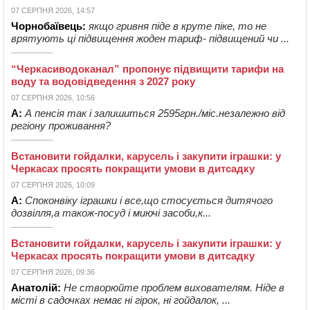
07 СЕРПНЯ 2026, 14:57
Чорнобаївець:
якщо гривня піде в круте піке, то не
врятують ці підвищення жоден тариф- підвищений чи ...
“Черкасиводоканал” пропонує підвищити тарифи на
воду та водовідведення з 2027 року
07 СЕРПНЯ 2026, 10:56
А:
А пенсія так і залишиться 2595грн./міс.незалежно від
регіону проживання?
Встановити гойдалки, карусель і закупити іграшки: у
Черкасах просять покращити умови в дитсадку
07 СЕРПНЯ 2026, 10:09
А:
Споконвіку іграшки і все,що стосується дитячого
дозвілля,а також-посуд і миючі засоби,к...
Встановити гойдалки, карусель і закупити іграшки: у
Черкасах просять покращити умови в дитсадку
07 СЕРПНЯ 2026, 09:36
Анатолій:
Не створюйте проблем вихователям. Ніде в
місті в садочках немає ні гірок, ні гойдалок, ...