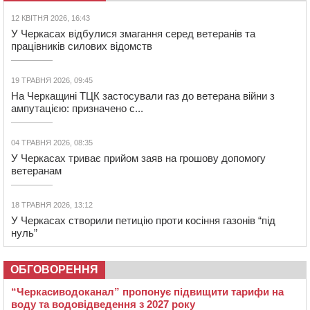
12 КВІТНЯ 2026, 16:43
У Черкасах відбулися змагання серед ветеранів та
працівників силових відомств
19 ТРАВНЯ 2026, 09:45
На Черкащині ТЦК застосували газ до ветерана війни з
ампутацією: призначено с...
04 ТРАВНЯ 2026, 08:35
У Черкасах триває прийом заяв на грошову допомогу
ветеранам
18 ТРАВНЯ 2026, 13:12
У Черкасах створили петицію проти косіння газонів “під
нуль”
ОБГОВОРЕННЯ
“Черкасиводоканал” пропонує підвищити тарифи на
воду та водовідведення з 2027 року