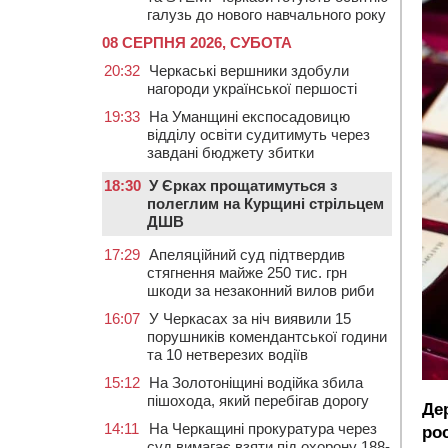
галузь до нового навчального року
08 СЕРПНЯ 2026, СУБОТА
20:32
Черкаські вершники здобули
нагороди української першості
19:33
На Уманщині експосадовицю
відділу освіти судитимуть через
завдані бюджету збитки
18:30
У Єрках прощатимуться з
полеглим на Курщині стрільцем
ДШВ
17:29
Апеляційний суд підтвердив
стягнення майже 250 тис. грн
шкоди за незаконний вилов риби
16:07
У Черкасах за ніч виявили 15
порушників комендантської години
та 10 нетверезих водіїв
15:12
На Золотоніщині водійка збила
пішохода, який перебігав дорогу
Де
14:11
На Черкащині прокуратура через
ро
суд вимагає взяти під охорону 188-