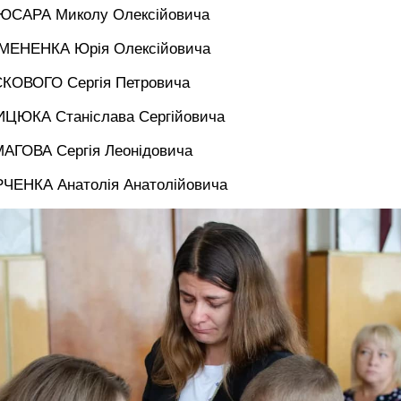
ЮСАРА Миколу Олексійовича
МЕНЕНКА Юрія Олексійовича
СКОВОГО Сергія Петровича
ИЦЮКА Станіслава Сергійовича
МАГОВА Сергія Леонідовича
РЧЕНКА Анатолія Анатолійовича