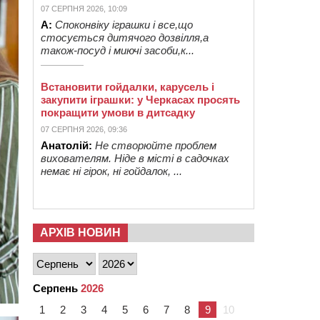
07 СЕРПНЯ 2026, 10:09
А:
Споконвіку іграшки і все,що
стосується дитячого дозвілля,а
також-посуд і миючі засоби,к...
Встановити гойдалки, карусель і
закупити іграшки: у Черкасах просять
покращити умови в дитсадку
07 СЕРПНЯ 2026, 09:36
Анатолій:
Не створюйте проблем
вихователям. Ніде в місті в садочках
немає ні гірок, ні гойдалок, ...
АРХІВ НОВИН
Серпень
2026
1
2
3
4
5
6
7
8
9
10