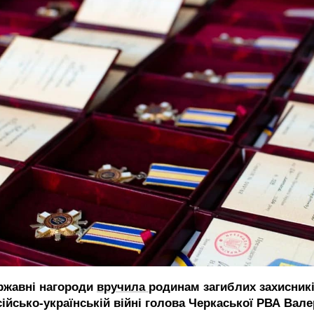
ржавні нагороди
вручила
родинам загиблих захисникі
сійсько-українській війні голова Черкаської РВА Вале