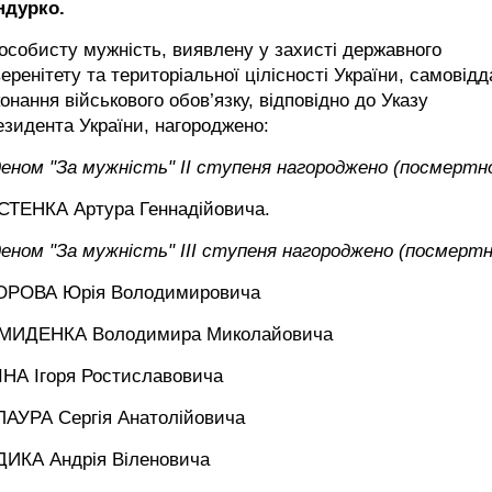
ндурко.
особисту мужність, виявлену у захисті державного
еренітету та територіальної цілісності України, самовідд
онання військового обов’язку, відповідно до Указу
зидента України, нагороджено:
еном "За мужність" ІІ ступеня нагороджено (посмертно
СТЕНКА Артура Геннадійовича.
еном "За мужність" ІІІ ступеня нагороджено (посмертн
ОРОВА Юрія Володимировича
МИДЕНКА Володимира Миколайовича
ІНА Ігоря Ростиславовича
ЛАУРА Сергія Анатолійовича
ДИКА Андрія Віленовича