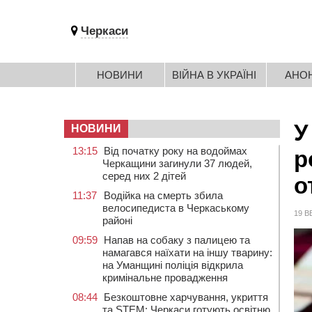
Черкаси
НОВИНИ
ВІЙНА В УКРАЇНІ
АНО
У
НОВИНИ
13:15
Від початку року на водоймах
р
Черкащини загинули 37 людей,
серед них 2 дітей
о
11:37
Водійка на смерть збила
велосипедиста в Черкаському
19 В
районі
09:59
Напав на собаку з палицею та
намагався наїхати на іншу тварину:
на Уманщині поліція відкрила
кримінальне провадження
08:44
Безкоштовне харчування, укриття
та STEM: Черкаси готують освітню