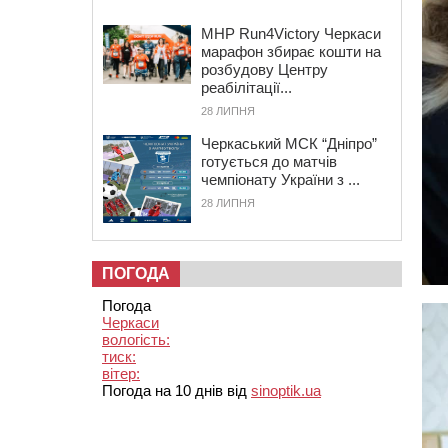
MHP Run4Victory Черкаси
марафон збирає кошти на
розбудову Центру
реабілітації...
28 ЛИПНЯ
Черкаський МСК “Дніпро”
готується до матчів
чемпіонату України з ...
28 ЛИПНЯ
ПОГОДА
Погода
Черкаси
вологість:
тиск:
вітер:
Погода на 10 днів від
sinoptik.ua