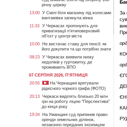
Ба
річну церкву
13:00
У Смілі біля магазину під колесами
За 
вантажівки загинула жінка
сув
11:33
У Черкасах пропонують для
вик
приватизації п’ятиповерховий
Пре
об’єкт у центрі міста
орд
10:00
Не вистачає стажу для пенсії: як
його докупити та що потрібно знати
КО
08:23
У Черкасах виявили низку
недоліків у гуртожитку, де
орд
проживають ВПО
07 СЕРПНЯ 2026, П'ЯТНИЦЯ
ЄГ
20:55
На Черкащині врятували
ДЕ
рідкісного чорного грифа (ФОТО)
20:13
Черкаси виділять близько 20 млн
ЄН
грн на роботу ліцею “Перспектива”
до кінця року
КА
19:34
На Уманщині суд припинив право
РУ
оренди земельних ділянок,
незаконно переданих іноземцем