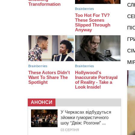
16:07
До 1 вересня у Черкасах
СЛ
оновлюють дорожню розмітку біля
навчальних закладів (ФОТОФАКТ)
СЕ
15:39
На честь загиблого захисника і
чемпіона світу в Черкасах відкрили
ПІ
спортивно-реабілітаційний центр
ГР
СІ
МІ
АНОНСИ
У Черкасах відбудуться
зйомки гумористичного
шоу “Двіж: Розгони” ...
03 СЕРПНЯ