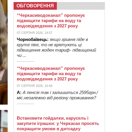
ОБГОВОРЕННЯ
“Черкасиводоканал” пропонує
підвищити тарифи на воду та
водовідведення з 2027 року
07 СЕРПНЯ 2026, 14:57
Чорнобаївець:
якщо гривня піде в
круте піке, то не врятують ці
підвищення жоден тариф- підвищений
чи ...
“Черкасиводоканал” пропонує
підвищити тарифи на воду та
водовідведення з 2027 року
07 СЕРПНЯ 2026, 10:56
А:
А пенсія так і залишиться 2595грн./
міс.незалежно від регіону проживання?
Встановити гойдалки, карусель і
закупити іграшки: у Черкасах просять
покращити умови в дитсадку