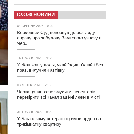
СХОЖІ НОВИНИ
04 СЕРПНЯ 2026, 10:29
Верховний Суд повернув до розгляду
справу про забудову Замкового узвозу в
Чер...
14 ТРАВНЯ 2026, 19:58
У Жашкові у водія, який їздив п’яний і без
прав, вилучили автівку
03 КВІТНЯ 2026, 12:02
Черкащанин хоче змусити інспекторів
перевірити всі каналізаційні люки в місті
31 ТРАВНЯ 2026, 18:20
У Багачевому ветеран отримав ордер на
трикімнатну квартиру