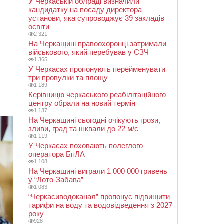
У Черкаській облраді визначили
кандидатку на посаду директора
установи, яка супроводжує 39 закладів
освіти
2 321
На Черкащині правоохоронці затримали
військового, який перебував у СЗЧ
1 365
У Черкасах пропонують перейменувати
три провулки та площу
1 189
Керівницю черкаського реабілітаційного
центру обрали на новий термін
1 137
На Черкащині сьогодні очікують грози,
зливи, град та шквали до 22 м/с
1 119
У Черкасах поховають полеглого
оператора БпЛА
1 108
На Черкащині виграли 1 000 000 гривень
у “Лото-Забава”
1 083
“Черкасиводоканал” пропонує підвищити
тарифи на воду та водовідведення з 2027
року
928