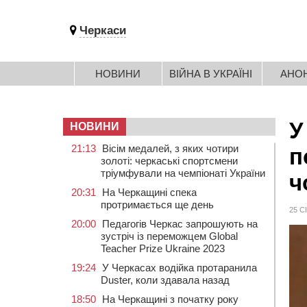
Черкаси
НОВИНИ
ВІЙНА В УКРАЇНІ
АНО
У
НОВИНИ
21:13
Вісім медалей, з яких чотири
п
золоті: черкаські спортсмени
тріумфували на чемпіонаті України
ч
20:31
На Черкащині спека
протримається ще день
25 С
20:00
Педагогів Черкас запрошують на
зустріч із переможцем Global
Teacher Prize Ukraine 2023
19:24
У Черкасах водійка протаранила
Duster, коли здавала назад
18:50
На Черкащині з початку року