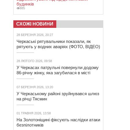
будинків
885
СХОЖІ НОВИНИ
28 БЕРЕЗНЯ 2026, 20:27
Черкаські рятувальники показали, як
рятують у водних аваріях (ФОТО, ВІДЕО)
28 ЛЮТОГО 2026, 09:58
У Черкасах патрульні повернули додому
86-річну жінку, яка загубилася в місті
07 БЕРЕЗНЯ 2026, 13:20
У Черкаському районі зруйнувався шлюз
на річці Тясмин
01 ТРАВНЯ 2026, 13:58
На Золотоніщині фіксують наслідки атаки
безпілотників