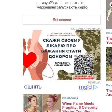
загинув?”: для вихователів
Черкащини запускають серію
унікальних тренінгів
Всі новини
12:14
На Золотоніщині вже десяту
добу гасять пожежу торфу
СОЦІАЛЬНА РЕКЛАМА
11:35
Від 80 гривень за кілограм: в
Україні прогнозують стрибок цін на
гречку
10:56
Захисника зі Звенигородщини,
який обороняв Авдіївку,
нагородили “Комбатантським
хрестом”
10:10
На Черкащині п’яний мотоцикліст
зіткнувся з мопедом: двоє людей у
лікарні
РЕКЛАМА
09:42
Ветерани МСК “Дніпро” вибороли
бронзу чемпіонату України
08:57
На Уманщині підрядника
зобов’язали сплатити понад 670
тис грн штрафу за незаконні зміни
до договору