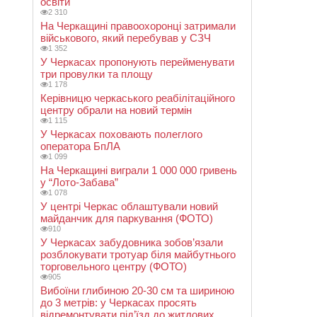
освіти
2 310
На Черкащині правоохоронці затримали
військового, який перебував у СЗЧ
1 352
У Черкасах пропонують перейменувати
три провулки та площу
1 178
Керівницю черкаського реабілітаційного
центру обрали на новий термін
1 115
У Черкасах поховають полеглого
оператора БпЛА
1 099
На Черкащині виграли 1 000 000 гривень
у “Лото-Забава”
1 078
У центрі Черкас облаштували новий
майданчик для паркування (ФОТО)
910
У Черкасах забудовника зобов’язали
розблокувати тротуар біля майбутнього
торговельного центру (ФОТО)
905
Вибоїни глибиною 20-30 см та шириною
до 3 метрів: у Черкасах просять
відремонтувати під’їзд до житлових