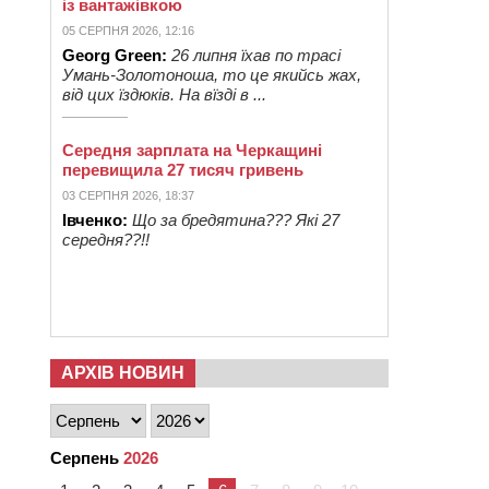
із вантажівкою
05 СЕРПНЯ 2026, 12:16
Georg Green:
26 липня їхав по трасі
Умань-Золотоноша, то це якийсь жах,
від цих їздюків. На вїзді в ...
Середня зарплата на Черкащині
перевищила 27 тисяч гривень
03 СЕРПНЯ 2026, 18:37
Івченко:
Що за бредятина??? Які 27
середня??!!
АРХІВ НОВИН
Серпень
2026