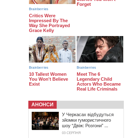
08:20
Обрано претендента на посаду
директора Мокрокалигірського
психоневрологічного інтернату
07:23
Уманські міграційники видворили з
країни грузина, який відсидів
термін у колонії
АНОНСИ
У Черкасах відбудуться
зйомки гумористичного
шоу “Двіж: Розгони” ...
03 СЕРПНЯ