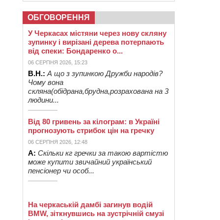
ОБГОВОРЕННЯ
У Черкасах містяни через нову скляну
зупинку і вирізані дерева потерпають
від спеки: Бондаренко о...
06 СЕРПНЯ 2026, 15:23
В.Н.:
А що з зупинкою Дружби народів?
Чому вона
скляна(обідрана,брудна,розрахована на 3
людини...
Від 80 гривень за кілограм: в Україні
прогнозують стрибок цін на гречку
06 СЕРПНЯ 2026, 12:48
А:
Скільки кг гречки за такою вартістю
може купити звичайний український
пенсіонер чи особ...
На черкаській дамбі загинув водій
BMW, зіткнувшись на зустрічній смузі