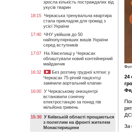
зросла кількість постраждалих від
укусів тварин
18:15
Черкаська тренувальна квартира
стала прикладом для громад з
усієї України
17:40
ЧНУ увійшов до 50
найпопулярніших вишів України
серед вступників
17:07
На Хімселищі у Черкасах
облаштували новий контейнерний
майданчик
Фот
16:32
Без розтину грудної клітки: у
24
Черкасах 75-річній пацієнтці
замінили аортальний клапан
гр
Фе
16:00
У Черкаському онкоцентрі
встановили сонячну
Пож
електростанцію за понад пів
мільйона гривень
рят
ДСН
15:30
У Київській області прощаються
з полеглим на фронті жителем
За
Монастирищини