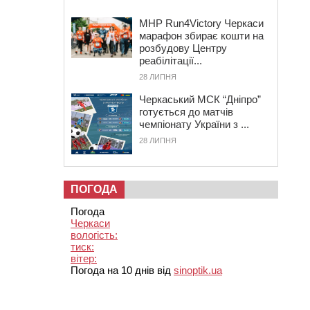
MHP Run4Victory Черкаси
марафон збирає кошти на
розбудову Центру
реабілітації...
28 ЛИПНЯ
Черкаський МСК “Дніпро”
готується до матчів
чемпіонату України з ...
28 ЛИПНЯ
ПОГОДА
Погода
Черкаси
вологість:
тиск:
вітер:
Погода на 10 днів від
sinoptik.ua