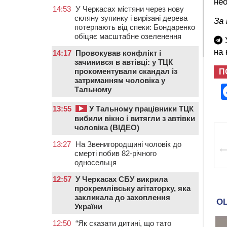
нео
14:53
У Черкасах містяни через нову
скляну зупинку і вирізані дерева
За
потерпають від спеки: Бондаренко
обіцяє масштабне озеленення
У
на
14:17
Провокував конфлікт і
зачинився в автівці: у ТЦК
прокоментували скандал із
П
затриманням чоловіка у
Тальному
13:55
У Тальному працівники ТЦК
вибили вікно і витягли з автівки
чоловіка (ВІДЕО)
13:27
На Звенигородщині чоловік до
смерті побив 82-річного
односельця
12:57
У Черкасах СБУ викрила
прокремлівську агітаторку, яка
закликала до захоплення
України
12:50
“Як сказати дитині, що тато