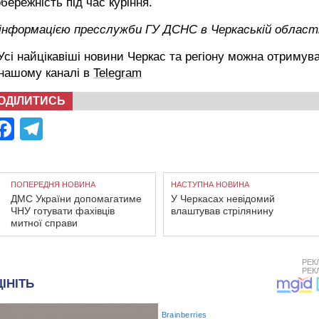
бережність під час куріння.
 інформацією пресслужби ГУ ДСНС в Черкаській област
сі найцікавіші новини Черкас та регіону можна отримув
 нашому каналі в
Telegram
ОДІЛИТИСЬ
Facebook
Telegram
ПОПЕРЕДНЯ НОВИНА
НАСТУПНА НОВИНА
ДМС України допомагатиме
У Черкасах невідомий
ЧНУ готувати фахівців
влаштував стрілянину
митної справи
РЕК
РЕК